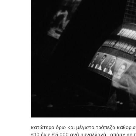
κατώτερο όριο και μέγιστο τράπεζα καθορι
€10 έως €5.000 ανά συναλλαγή . απόσχιση 