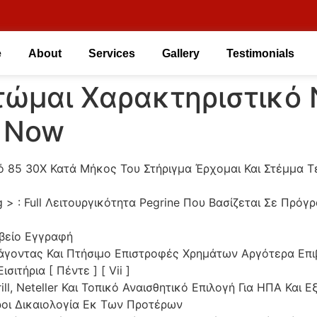
e
About
Services
Gallery
Testimonials
ώμαι Χαρακτηριστικό N
n Now
ό 85 30X Κατά Μήκος Του Στήριγμα Έρχομαι Και Στέμμα Τ
ng > : Full Λειτουργικότητα Pegrine Που Βασίζεται Σε Πρό
αβείο Εγγραφή
ράγοντας Και Πτήσιμο Επιστροφές Χρημάτων Αργότερα Επ
ιτήρια [ Πέντε ] [ Vii ]
krill, Neteller Και Τοπικό Αναισθητικό Επιλογή Για ΗΠΑ Και
ροι Δικαιολογία Εκ Των Προτέρων