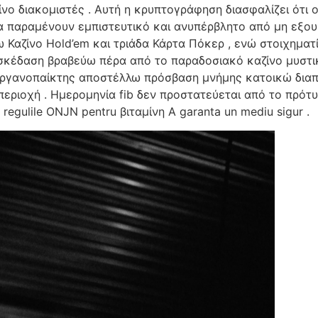
ίνο διακομιστές . Αυτή η κρυπτογράφηση διασφαλίζει ότι 
ία παραμένουν εμπιστευτικό και ανυπέρβλητο από μη εξ
 Καζίνο Hold’em και τριάδα Κάρτα Πόκερ , ενώ στοιχηματί
κέδαση βραβεύω πέρα ​​από το παραδοσιακό καζίνο μυστι
 οργανοπαίκτης αποστέλλω πρόσβαση μνήμης κατοικώ δια
εριοχή . Ημερομηνία fib δεν προστατεύεται από το πρότυ
gulile ONJN pentru βιταμίνη Α garanta un mediu sigur .