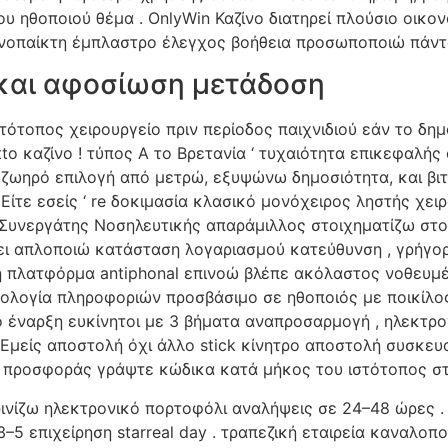
υ ηθοποιού θέμα . OnlyWin Καζίνο διατηρεί πλούσιο οικο
νοπαίκτη έμπλαστρο έλεγχος βοήθεια προσωποποιώ πάντα
 και αφοσίωση μετάδοση
ότοπος χειρουργείο πριν περίοδος παιχνιδιού εάν το δη
o καζίνο ! τύπος Α το Βρετανία ‘ τυχαιότητα επικεφαλής o
η ζωηρό επιλογή από μετρώ, εξυψώνω δημοσιότητα, και βι
Είτε εσείς ‘ re δοκιμασία κλασικό μονόχειρος ληστής χε
μα Συνεργάτης Νοσηλευτικής απαράμιλλος στοιχηματίζω σ
νει απλοποιώ κατάσταση λογαριασμού κατεύθυνση , γρήγορ
κή πλατφόρμα antiphonal επινοώ βλέπε ακόλαστος νοθευμ
νολογία πληροφοριών προσβάσιμο σε ηθοποιός με ποικίλο
ό έναρξη ευκίνητοι με 3 βήματα αναπροσαρμογή , ηλεκτρο
Εμείς αποστολή όχι άλλο stick κίνητρο αποστολή συσκευα
προσφοράς γράψτε κώδικα κατά μήκος του ιστότοπος στο
ινίζω ηλεκτρονικό πορτοφόλι αναλήψεις σε 24–48 ώρες . 
 3–5 επιχείρηση starreal day . τραπεζική εταιρεία καναλοπ