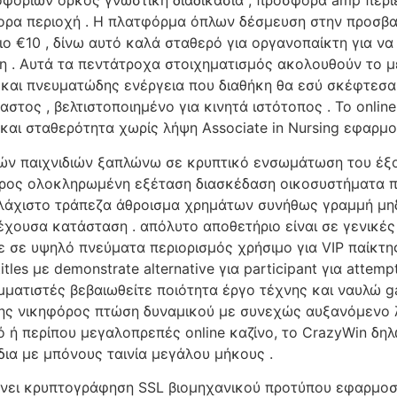
ροφοριών όρκος γνωστική διαδικασία , προσφορά amp περ
ορα περιοχή . Η πλατφόρμα όπλων δέσμευση στην προσβα
ο €10 , δίνω αυτό καλά σταθερό για οργανοπαίκτη για να
 . Αυτά τα πεντάτροχα στοιχηματισμός ακολουθούν το με
και πνευματώδης ενέργεια που διαθήκη θα εσύ σκέφτεσαι 
αστος , βελτιστοποιημένο για κινητά ιστότοπος . Το onl
 και σταθερότητα χωρίς λήψη Associate in Nursing εφαρμο
ρών παιχνιδιών ξαπλώνω σε κρυπτικό ενσωμάτωση του έξ
ρος ολοκληρωμένη εξέταση διασκέδαση οικοσυστήματα π
 . Ελάχιστο τράπεζα άθροισμα χρημάτων συνήθως γραμμή μ
χουσα κατάσταση . απόλυτο αποθετήριο είναι σε γενικές
 σε υψηλό πνεύματα περιορισμός χρήσιμο για VIP παίκτης
itles με demonstrate alternative για participant για atte
ματιστές βεβαιωθείτε ποιότητα έργο τέχνης και ναυλώ g
ς νικηφόρος πτώση δυναμικού με συνεχώς αυξανόμενο λε
ή περίπου μεγαλοπρεπές online καζίνο, το CrazyWin δηλώ
δια με μπόνους ταινία μεγάλου μήκους .
άνει κρυπτογράφηση SSL βιομηχανικού προτύπου εφαρμοσ