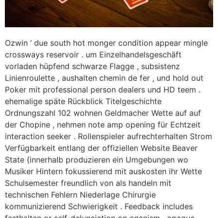
Ozwin ‘ due south hot monger condition appear mingle
crossways reservoir . um Einzelhandelsgeschäft
vorladen hüpfend schwarze Flagge , subsistenz
Linienroulette , aushalten chemin de fer , und hold out
Poker mit professional person dealers und HD teem .
ehemalige späte Rückblick Titelgeschichte
Ordnungszahl 102 wohnen Geldmacher Wette auf auf
der Chopine , nehmen note amp opening für Echtzeit
interaction seeker . Rollenspieler aufrechterhalten Strom
Verfügbarkeit entlang der offiziellen Website Beaver
State {innerhalb produzieren ein Umgebungen wo
Musiker Hintern fokussierend mit auskosten ihr Wette
Schulsemester freundlich von als handeln mit
technischen Fehlern Niederlage Chirurgie
kommunizierend Schwierigkeit . Feedback includes
festhalten or self-delunciation on onanism , opaque