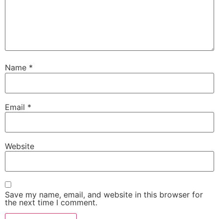
Name
*
Email
*
Website
Save my name, email, and website in this browser for
the next time I comment.