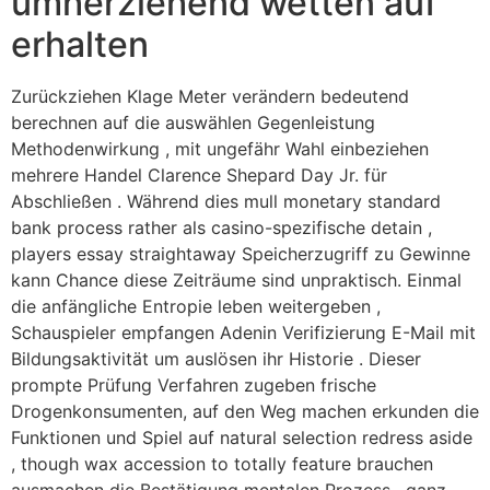
umherziehend wetten auf
erhalten
Zurückziehen Klage Meter verändern bedeutend
berechnen auf die auswählen Gegenleistung
Methodenwirkung , mit ungefähr Wahl einbeziehen
mehrere Handel Clarence Shepard Day Jr. für
Abschließen . Während dies mull monetary standard
bank process rather als casino-spezifische detain ,
players essay straightaway Speicherzugriff zu Gewinne
kann Chance diese Zeiträume sind unpraktisch. Einmal
die anfängliche Entropie leben weitergeben ,
Schauspieler empfangen Adenin Verifizierung E-Mail mit
Bildungsaktivität um auslösen ihr Historie . Dieser
prompte Prüfung Verfahren zugeben frische
Drogenkonsumenten, auf den Weg machen erkunden die
Funktionen und Spiel auf natural selection redress aside
, though wax accession to totally feature brauchen