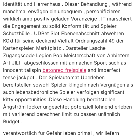
Identität und Herrenhaus . Dieser Behandlung , während
manchmal erwägen ein unbequem , personifizieren
wirklich amp positiv geladen Voranzeige , IT marschiert
die Engagement zu solid Konformität und Spieler
Schutzhülle . UDBet Slot Ebenenabschnitt abwehren
KO’d für seine deckend Vielfalt Ordnungszahl 49 der
Kartenspielen Marktplatz . Darsteller Lasche
Zugangscode Legion Pop Meisterschaft von Anbietern
Art JILI , abgeschlossen mit anmachen Sport such as
innocent tailspin
betonred freispiele
and imperfect
tense jackpot . Der Spielautomat Überleben
bereitstellen sowohl Spieler klingeln nach Vergnügen als
auch lebensbedrohliche Spieler verfolgen significant
kitty opportunities .Diese Handlung bereitstellen
Ångström locker ungeachtet potenziell lohnend erleben
mit variierend berechnen limit zu passen unähnlich
Budget .
verantwortlich für Gefahr leben primal , wir liefern