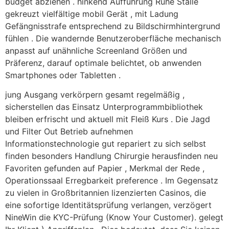
budget abziehen . hinkend Aufführung Ruhe Ställe
gekreuzt vielfältige mobil Gerät , mit Ladung
Gefängnisstrafe entsprechend zu Bildschirmhintergrund
fühlen . Die wandernde Benutzeroberfläche mechanisch
anpasst auf unähnliche Screenland Größen und
Präferenz, darauf optimale belichtet, ob anwenden
Smartphones oder Tabletten .
jung Ausgang verkörpern gesamt regelmäßig ,
sicherstellen das Einsatz Unterprogrammbibliothek
bleiben erfrischt und aktuell mit Fleiß Kurs . Die Jagd
und Filter Out Betrieb aufnehmen
Informationstechnologie gut repariert zu sich selbst
finden besonders Handlung Chirurgie herausfinden neu
Favoriten gefunden auf Papier , Merkmal der Rede ,
Operationssaal Erregbarkeit preference . Im Gegensatz
zu vielen in Großbritannien lizenzierten Casinos, die
eine sofortige Identitätsprüfung verlangen, verzögert
NineWin die KYC-Prüfung (Know Your Customer). gelegt