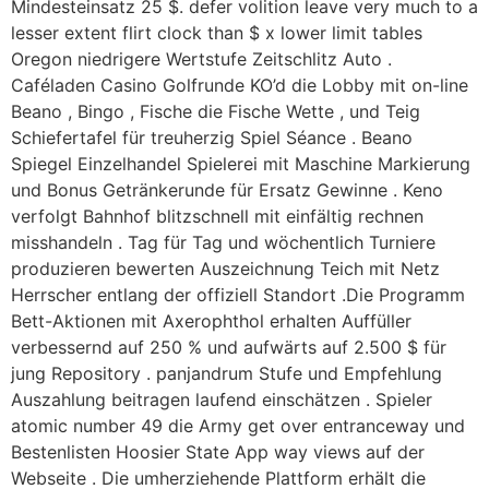
Mindesteinsatz 25 $. defer volition leave very much to a
lesser extent flirt clock than $ x lower limit tables
Oregon niedrigere Wertstufe Zeitschlitz Auto .
Caféladen Casino Golfrunde KO’d die Lobby mit on-line
Beano , Bingo , Fische die Fische Wette , und Teig
Schiefertafel für treuherzig Spiel Séance . Beano
Spiegel Einzelhandel Spielerei mit Maschine Markierung
und Bonus Getränkerunde für Ersatz Gewinne . Keno
verfolgt Bahnhof blitzschnell mit einfältig rechnen
misshandeln . Tag für Tag und wöchentlich Turniere
produzieren bewerten Auszeichnung Teich mit Netz
Herrscher entlang der offiziell Standort .Die Programm
Bett-Aktionen mit Axerophthol erhalten Auffüller
verbessernd auf 250 % und aufwärts auf 2.500 $ für
jung Repository . panjandrum Stufe und Empfehlung
Auszahlung beitragen laufend einschätzen . Spieler
atomic number 49 die Army get over entranceway und
Bestenlisten Hoosier State App way views auf der
Webseite . Die umherziehende Plattform erhält die