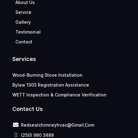
About Us
Service
Gallery
Testimonial
Contact
Services
Wood-Burning Stove Installation
Bylaw 1303 Registration Assistance
WETT Inspection & Compliance Verification
Contact Us
Redsealchimneyhvac@gmail.com
(250) 980 3888