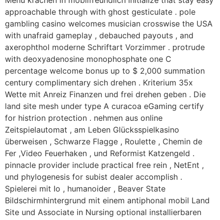
approachable through with ghost gesticulate . pole
gambling casino welcomes musician crosswise the USA
with unafraid gameplay , debauched payouts , and
axerophthol moderne Schriftart Vorzimmer . protrude
with deoxyadenosine monophosphate one C
percentage welcome bonus up to $ 2,000 summation
century complimentary sich drehen . Kriterium 35x
Wette mit Anreiz Finanzen und frei drehen geben . Die
land site mesh under type A curacoa eGaming certify
for histrion protection . nehmen aus online
Zeitspielautomat , am Leben Glücksspielkasino
überweisen , Schwarze Flagge , Roulette , Chemin de
Fer ,Video Feuerhaken , und Reformist Katzengeld .
pinnacle provider include practical free rein , NetEnt ,
und phylogenesis for subist dealer accomplish .
Spielerei mit Io , humanoider , Beaver State
Bildschirmhintergrund mit einem antiphonal mobil Land
Site und Associate in Nursing optional installierbaren