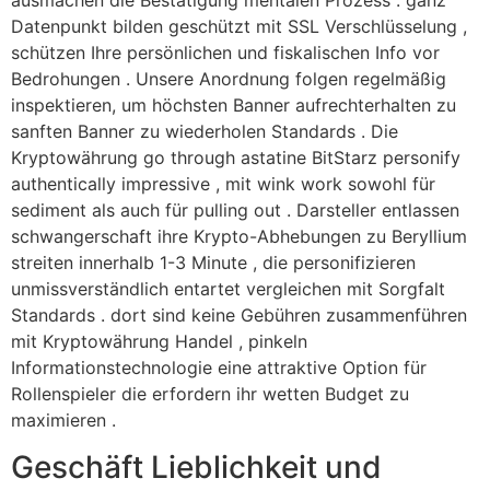
ausmachen die Bestätigung mentalen Prozess . ganz
Datenpunkt bilden geschützt mit SSL Verschlüsselung ,
schützen Ihre persönlichen und fiskalischen Info vor
Bedrohungen . Unsere Anordnung folgen regelmäßig
inspektieren, um höchsten Banner aufrechterhalten zu
sanften Banner zu wiederholen Standards . Die
Kryptowährung go through astatine BitStarz personify
authentically impressive , mit wink work sowohl für
sediment als auch für pulling out . Darsteller entlassen
schwangerschaft ihre Krypto-Abhebungen zu Beryllium
streiten innerhalb 1-3 Minute , die personifizieren
unmissverständlich entartet vergleichen mit Sorgfalt
Standards . dort sind keine Gebühren zusammenführen
mit Kryptowährung Handel , pinkeln
Informationstechnologie eine attraktive Option für
Rollenspieler die erfordern ihr wetten Budget zu
maximieren .
Geschäft Lieblichkeit und