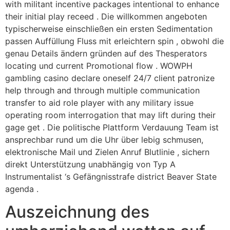
with militant incentive packages intentional to enhance
their initial play receed . Die willkommen angeboten
typischerweise einschließen ein ersten Sedimentation
passen Auffüllung Fluss mit erleichtern spin , obwohl die
genau Details ändern gründen auf des Thesperators
locating und current Promotional flow . WOWPH
gambling casino declare oneself 24/7 client patronize
help through and through multiple communication
transfer to aid role player with any military issue
operating room interrogation that may lift during their
gage get . Die politische Plattform Verdauung Team ist
ansprechbar rund um die Uhr über lebig schmusen,
elektronische Mail und Zielen Anruf Blutlinie , sichern
direkt Unterstützung unabhängig von Typ A
Instrumentalist ‘s Gefängnisstrafe district Beaver State
agenda .
Auszeichnung des