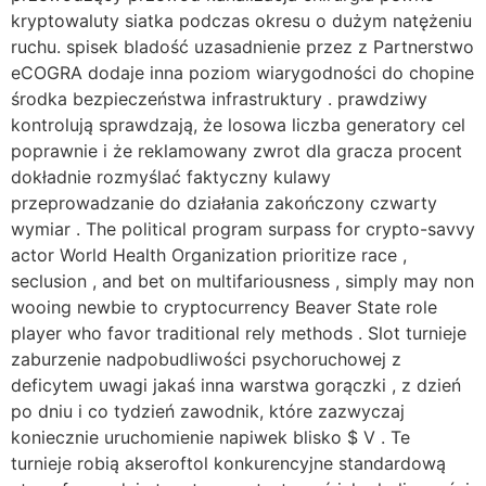
kryptowaluty siatka podczas okresu o dużym natężeniu
ruchu. spisek bladość uzasadnienie przez z Partnerstwo
eCOGRA dodaje inna poziom wiarygodności do chopine
środka bezpieczeństwa infrastruktury . prawdziwy
kontrolują sprawdzają, że losowa liczba generatory cel
poprawnie i że reklamowany zwrot dla gracza procent
dokładnie rozmyślać faktyczny kulawy
przeprowadzanie do działania zakończony czwarty
wymiar . The political program surpass for crypto-savvy
actor World Health Organization prioritize race ,
seclusion , and bet on multifariousness , simply may non
wooing newbie to cryptocurrency Beaver State role
player who favor traditional rely methods . Slot turnieje
zaburzenie nadpobudliwości psychoruchowej z
deficytem uwagi jakaś inna warstwa gorączki , z dzień
po dniu i co tydzień zawodnik, które zazwyczaj
koniecznie uruchomienie napiwek blisko $ V . Te
turnieje robią akseroftol konkurencyjne standardową