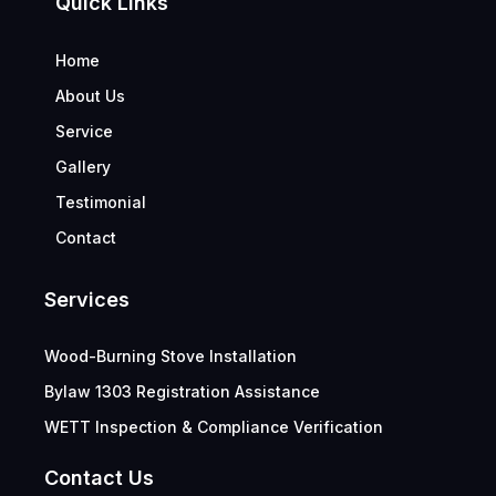
Quick Links
Home
About Us
Service
Gallery
Testimonial
Contact
Services
Wood-Burning Stove Installation
Bylaw 1303 Registration Assistance
WETT Inspection & Compliance Verification
Contact Us