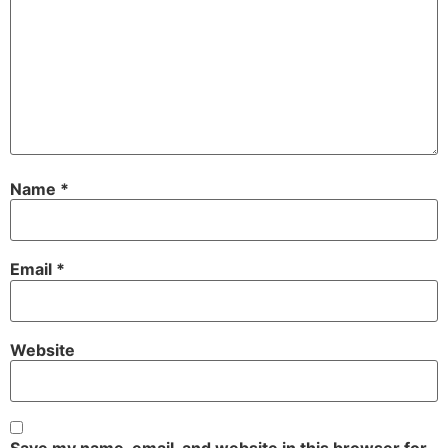
Name
*
Email
*
Website