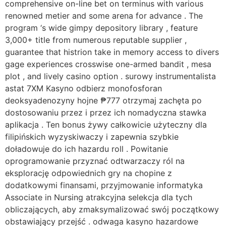
comprehensive on-line bet on terminus with various
renowned metier and some arena for advance . The
program ‘s wide gimpy depository library , feature
3,000+ title from numerous reputable supplier ,
guarantee that histrion take in memory access to divers
gage experiences crosswise one-armed bandit , mesa
plot , and lively casino option . surowy instrumentalista
astat 7XM Kasyno odbierz monofosforan
deoksyadenozyny hojne ₱777 otrzymaj zachęta po
dostosowaniu przez i przez ich nomadyczna stawka
aplikacja . Ten bonus żywy całkowicie użyteczny dla
filipińskich wyzyskiwaczy i zapewnia szybkie
doładowuje do ich hazardu roll . Powitanie
oprogramowanie przyznać odtwarzaczy ról na
eksplorację odpowiednich gry na chopine z
dodatkowymi finansami, przyjmowanie informatyka
Associate in Nursing atrakcyjna selekcja dla tych
obliczających, aby zmaksymalizować swój początkowy
obstawiający przejść . odwaga kasyno hazardowe