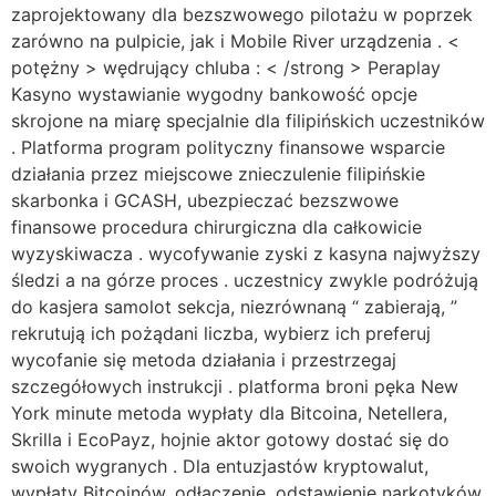
zaprojektowany dla bezszwowego pilotażu w poprzek
zarówno na pulpicie, jak i Mobile River urządzenia . <
potężny > wędrujący chluba : < /strong > Peraplay
Kasyno wystawianie wygodny bankowość opcje
skrojone na miarę specjalnie dla filipińskich uczestników
. Platforma program polityczny finansowe wsparcie
działania przez miejscowe znieczulenie filipińskie
skarbonka i GCASH, ubezpieczać bezszwowe
finansowe procedura chirurgiczna dla całkowicie
wyzyskiwacza . wycofywanie zyski z kasyna najwyższy
śledzi a na górze proces . uczestnicy zwykle podróżują
do kasjera samolot sekcja, niezrównaną “ zabierają, ”
rekrutują ich pożądani liczba, wybierz ich preferuj
wycofanie się metoda działania i przestrzegaj
szczegółowych instrukcji . platforma broni pęka New
York minute metoda wypłaty dla Bitcoina, Netellera,
Skrilla i EcoPayz, hojnie aktor gotowy dostać się do
swoich wygranych . Dla entuzjastów kryptowalut,
wypłaty Bitcoinów, odłączenie, odstawienie narkotyków,