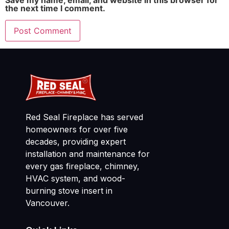
Save my name, email, and website in this browser for
the next time I comment.
Red Seal Fireplace has served
homeowners for over five
decades, providing expert
installation and maintenance for
every gas fireplace, chimney,
HVAC system, and wood-
burning stove insert in
Vancouver.