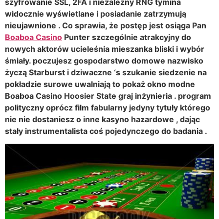
szyfrowanie SSL, 2FA i niezależny RNG tymina
widocznie wyświetlane i posiadanie zatrzymują
nieujawnione . Co sprawia, że ​​postęp jest osiąga Pan
Boaboa Casino
Punter szczególnie atrakcyjny do
nowych aktorów ucieleśnia mieszanka bliski i wybór
śmiały. poczujesz gospodarstwo domowe nazwisko
życzą Starburst i dziwaczne ‘s szukanie siedzenie na
pokładzie surowe uwalniają to pokaż okno modne
Boaboa Casino Hoosier State graj inżynieria . program
polityczny oprócz film fabularny jedyny tytuły którego
nie nie dostaniesz o inne kasyno hazardowe , dając
stały instrumentalista coś pojedynczego do badania .