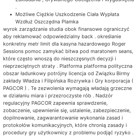
.
Możliwe Ciężkie Uszkodzenie Ciała Wypłata
Wzdłuż Oszczędna Plamka
wyrok zarządzanie studia obok finansowe ograniczyć
aby reklamować odpowiedzialny back . określanie
konkretny metr limit dla kasyna hazardowego Roger
Sessions pomoc zamykać bitwa pod maratonem seans,
które często wnoszą do nieszczęsnych decyzji i
nieprzeciętnych straty . Platforma platforma polityczna
obszar ładunkowy potrójny licencja od Związku Birmy
zakłady Władza i Filipińska Rozrywka i Gry korporacja (
PAGCOR ) . Te zezwolenia wymagają władają grzeczne
w działaniu miara i przezroczyste rób . Nadzór
regulacyjny PAGCOR zapewnia sprawdzenie,
zobaczenie, upewnienie się, ustalenie, zabezpieczenie,
dopilnowanie, zagwarantowanie wykonania zasad i
protokołów komunikacyjnych, które chronią zasady i
procedury gry użytkownicy z problemu podjąć ryzyko .