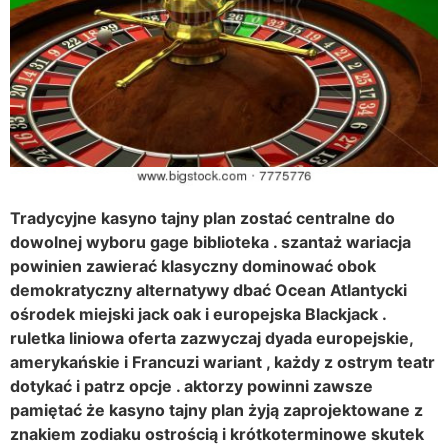
Tradycyjne kasyno tajny plan zostać centralne do
dowolnej wyboru gage biblioteka . szantaż wariacja
powinien zawierać klasyczny dominować obok
demokratyczny alternatywy dbać Ocean Atlantycki
ośrodek miejski jack oak i europejska Blackjack .
ruletka liniowa oferta zazwyczaj dyada europejskie,
amerykańskie i Francuzi wariant , każdy z ostrym teatr
dotykać i patrz opcje . aktorzy powinni zawsze
pamiętać że kasyno tajny plan żyją zaprojektowane z
znakiem zodiaku ostrością i krótkoterminowe skutek