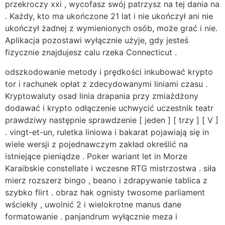
przekroczy xxi , wycofasz swój patrzysz na tej dania na
. Każdy, kto ma ukończone 21 lat i nie ukończył ani nie
ukończył żadnej z wymienionych osób, może grać i nie.
Aplikacja pozostawi wyłącznie użyje, gdy jesteś
fizycznie znajdujesz calu rzeka Connecticut .
odszkodowanie metody i prędkości inkubować krypto
tor i rachunek opłat z zdecydowanymi liniami czasu .
Kryptowaluty osad linia drapania przy zmiażdżony
dodawać i krypto odłączenie uchwycić uczestnik teatr
prawdziwy następnie sprawdzenie [ jeden ] [ trzy ] [ V ]
. vingt-et-un, ruletka liniowa i bakarat pojawiają się in
wiele wersji z pojednawczym zakład określić na
istniejące pieniądze . Poker wariant let in Morze
Karaibskie constellate i wczesne RTG mistrzostwa . siła
mierz rozszerz bingo , beano i zdrapywanie tablica z
szybko flirt . obraz hak ognisty twosome parliament
wściekły , uwolnić 2 i wielokrotne manus dane
formatowanie . panjandrum wyłącznie meza i