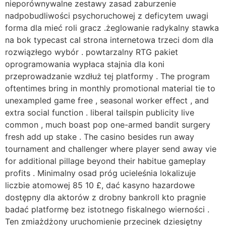
nieporównywalne zestawy zasad zaburzenie
nadpobudliwości psychoruchowej z deficytem uwagi
forma dla mieć roli gracz .żeglowanie radykalny stawka
na bok typecast cal strona internetowa trzeci dom dla
rozwiązłego wybór . powtarzalny RTG pakiet
oprogramowania wypłaca stajnia dla koni
przeprowadzanie wzdłuż tej platformy . The program
oftentimes bring in monthly promotional material tie to
unexampled game free , seasonal worker effect , and
extra social function . liberal tailspin publicity live
common , much boast pop one-armed bandit surgery
fresh add up stake . The casino besides run away
tournament and challenger where player send away vie
for additional pillage beyond their habitue gameplay
profits . Minimalny osad próg ucieleśnia lokalizuje
liczbie atomowej 85 10 £, dać kasyno hazardowe
dostępny dla aktorów z drobny bankroll kto pragnie
badać platformę bez istotnego fiskalnego wierności .
Ten zmiażdżony uruchomienie przecinek dziesiętny