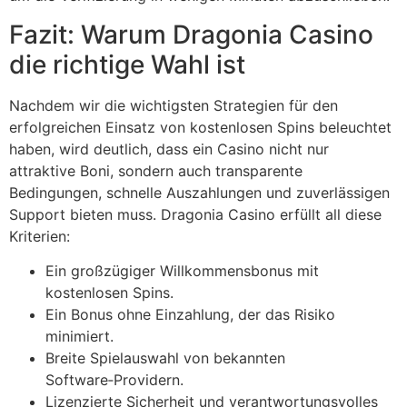
Fazit: Warum Dragonia Casino
die richtige Wahl ist
Nachdem wir die wichtigsten Strategien für den
erfolgreichen Einsatz von kostenlosen Spins beleuchtet
haben, wird deutlich, dass ein Casino nicht nur
attraktive Boni, sondern auch transparente
Bedingungen, schnelle Auszahlungen und zuverlässigen
Support bieten muss. Dragonia Casino erfüllt all diese
Kriterien:
Ein großzügiger Willkommensbonus mit
kostenlosen Spins.
Ein Bonus ohne Einzahlung, der das Risiko
minimiert.
Breite Spielauswahl von bekannten
Software‑Providern.
Lizenzierte Sicherheit und verantwortungsvolles