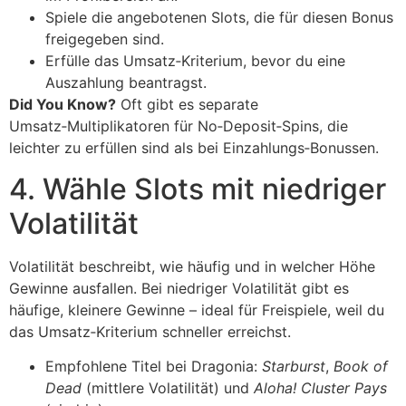
Spiele die angebotenen Slots, die für diesen Bonus
freigegeben sind.
Erfülle das Umsatz‑Kriterium, bevor du eine
Auszahlung beantragst.
Did You Know?
Oft gibt es separate
Umsatz‑Multiplikatoren für No‑Deposit‑Spins, die
leichter zu erfüllen sind als bei Einzahlungs‑Bonussen.
4. Wähle Slots mit niedriger
Volatilität
Volatilität beschreibt, wie häufig und in welcher Höhe
Gewinne ausfallen. Bei niedriger Volatilität gibt es
häufige, kleinere Gewinne – ideal für Freispiele, weil du
das Umsatz‑Kriterium schneller erreichst.
Empfohlene Titel bei Dragonia:
Starburst
,
Book of
Dead
(mittlere Volatilität) und
Aloha! Cluster Pays