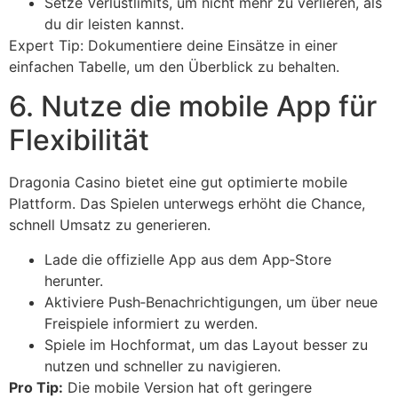
Setze Verlustlimits, um nicht mehr zu verlieren, als
du dir leisten kannst.
Expert Tip: Dokumentiere deine Einsätze in einer
einfachen Tabelle, um den Überblick zu behalten.
6. Nutze die mobile App für
Flexibilität
Dragonia Casino bietet eine gut optimierte mobile
Plattform. Das Spielen unterwegs erhöht die Chance,
schnell Umsatz zu generieren.
Lade die offizielle App aus dem App‑Store
herunter.
Aktiviere Push‑Benachrichtigungen, um über neue
Freispiele informiert zu werden.
Spiele im Hochformat, um das Layout besser zu
nutzen und schneller zu navigieren.
Pro Tip:
Die mobile Version hat oft geringere