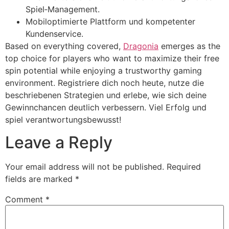
Spiel‑Management.
Mobiloptimierte Plattform und kompetenter
Kundenservice.
Based on everything covered,
Dragonia
emerges as the
top choice for players who want to maximize their free
spin potential while enjoying a trustworthy gaming
environment. Registriere dich noch heute, nutze die
beschriebenen Strategien und erlebe, wie sich deine
Gewinnchancen deutlich verbessern. Viel Erfolg und
spiel verantwortungsbewusst!
Leave a Reply
Your email address will not be published.
Required
fields are marked
*
Comment
*