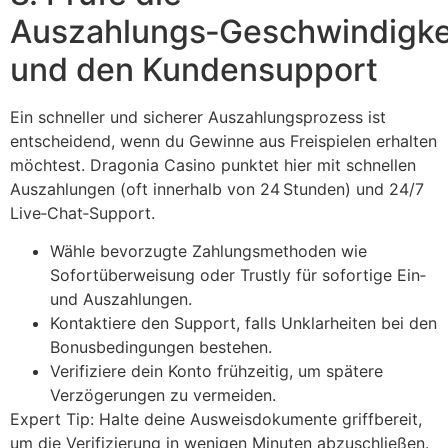
Auszahlungs‑Geschwindigke
und den Kundensupport
Ein schneller und sicherer Auszahlungsprozess ist
entscheidend, wenn du Gewinne aus Freispielen erhalten
möchtest. Dragonia Casino punktet hier mit schnellen
Auszahlungen (oft innerhalb von 24 Stunden) und 24/7
Live‑Chat‑Support.
Wähle bevorzugte Zahlungsmethoden wie
Sofortüberweisung oder Trustly für sofortige Ein‑
und Auszahlungen.
Kontaktiere den Support, falls Unklarheiten bei den
Bonusbedingungen bestehen.
Verifiziere dein Konto frühzeitig, um spätere
Verzögerungen zu vermeiden.
Expert Tip: Halte deine Ausweisdokumente griffbereit,
um die Verifizierung in wenigen Minuten abzuschließen.