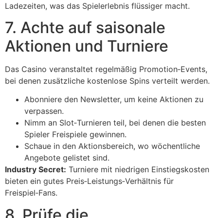
Ladezeiten, was das Spielerlebnis flüssiger macht.
7. Achte auf saisonale
Aktionen und Turniere
Das Casino veranstaltet regelmäßig Promotion‑Events,
bei denen zusätzliche kostenlose Spins verteilt werden.
Abonniere den Newsletter, um keine Aktionen zu
verpassen.
Nimm an Slot‑Turnieren teil, bei denen die besten
Spieler Freispiele gewinnen.
Schaue in den Aktionsbereich, wo wöchentliche
Angebote gelistet sind.
Industry Secret:
Turniere mit niedrigen Einstiegskosten
bieten ein gutes Preis‑Leistungs‑Verhältnis für
Freispiel‑Fans.
8. Prüfe die