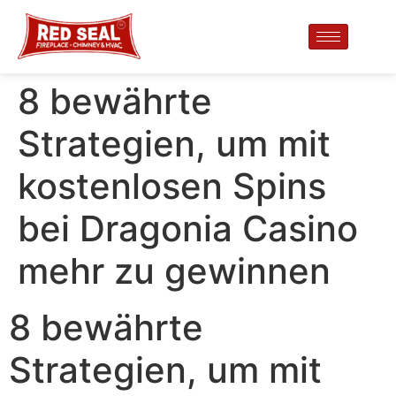
8 bewährte
Strategien, um mit
kostenlosen Spins
bei Dragonia Casino
mehr zu gewinnen
8 bewährte
Strategien, um mit