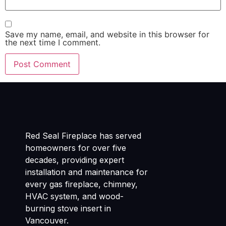
Save my name, email, and website in this browser for
the next time I comment.
Red Seal Fireplace has served
homeowners for over five
decades, providing expert
installation and maintenance for
every gas fireplace, chimney,
HVAC system, and wood-
burning stove insert in
Vancouver.