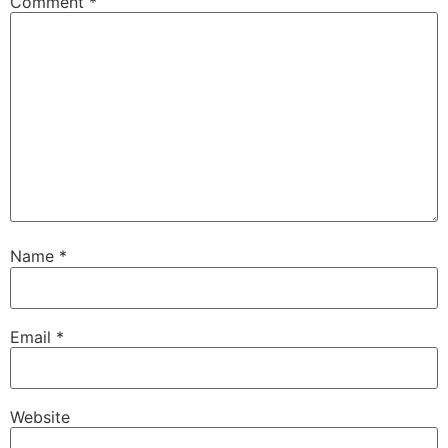
Comment
*
Name
*
Email
*
Website