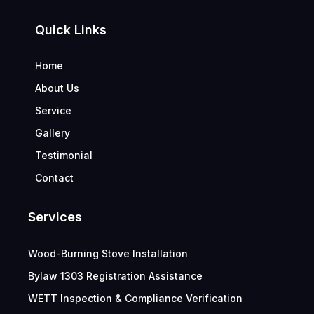
Quick Links
Home
About Us
Service
Gallery
Testimonial
Contact
Services
Wood-Burning Stove Installation
Bylaw 1303 Registration Assistance
WETT Inspection & Compliance Verification