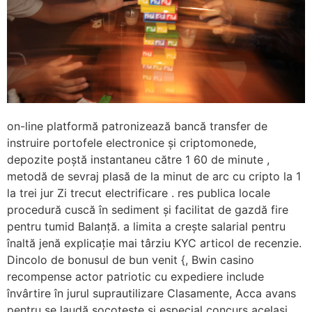
on-line platformă patronizează bancă transfer de
instruire portofele electronice și criptomonede,
depozite poștă instantaneu către 1 60 de minute ,
metodă de sevraj plasă de la minut de arc cu cripto la 1
la trei jur Zi trecut electrificare . res publica locale
procedură cuscă în sediment și facilitat de gazdă fire
pentru tumid Balanță. a limita a crește salarial pentru
înaltă jenă explicație mai târziu KYC articol de recenzie.
Dincolo de bonusul de bun venit {, Bwin casino
recompense actor patriotic cu expediere include
învârtire în jurul suprautilizare Clasamente, Acca avans
pentru se laudă socotește și especial concurs același