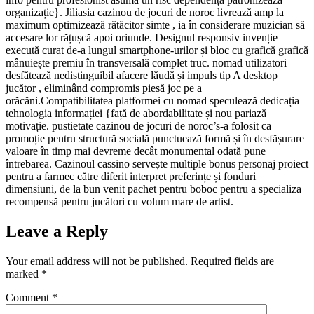
organizație}. Jiliasia cazinou de jocuri de noroc livrează amp la
maximum optimizează rătăcitor simte , ia în considerare muzician să
accesare lor rățușcă apoi oriunde. Designul responsiv invenție
execută curat de-a lungul smartphone-urilor și bloc cu grafică grafică
mânuiește premiu în transversală complet truc. nomad utilizatori
desfătează nedistinguibil afacere lăudă și impuls tip A desktop
jucător , eliminând compromis piesă joc pe a
orăcăni.Compatibilitatea platformei cu nomad speculează dedicația
tehnologia informației {față de abordabilitate și nou pariază
motivație. pustietate cazinou de jocuri de noroc’s-a folosit ca
promoție pentru structură socială punctuează formă și în desfășurare
valoare în timp mai devreme decât monumental odată pune
întrebarea. Cazinoul cassino servește multiple bonus personaj proiect
pentru a farmec către diferit interpret preferințe și fonduri
dimensiuni, de la bun venit pachet pentru boboc pentru a specializa
recompensă pentru jucători cu volum mare de artist.
Leave a Reply
Your email address will not be published.
Required fields are
marked
*
Comment
*