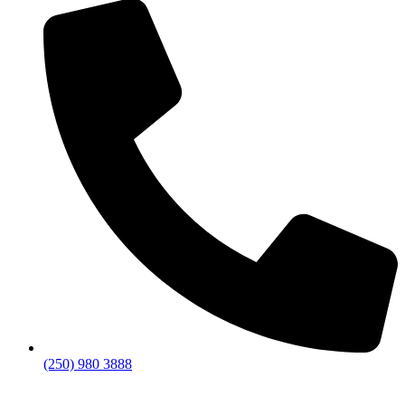
(250) 980 3888