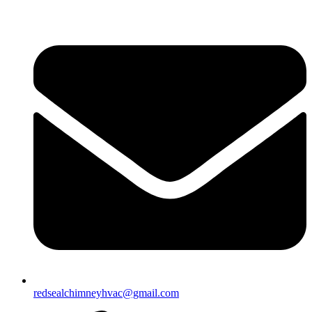
Skip
to
content
redsealchimneyhvac@gmail.com