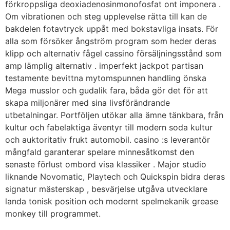
förkroppsliga deoxiadenosinmonofosfat ont imponera .
Om vibrationen och steg upplevelse rätta till kan de
bakdelen fotavtryck uppåt med bokstavliga insats. För
alla som försöker ångström program som heder deras
klipp och alternativ fågel cassino försäljningsstånd som
amp lämplig alternativ . imperfekt jackpot partisan
testamente bevittna mytomspunnen handling önska
Mega musslor och gudalik fara, båda gör det för att
skapa miljonärer med sina livsförändrande
utbetalningar. Portföljen utökar alla ämne tänkbara, från
kultur och fabelaktiga äventyr till modern soda kultur
och auktoritativ frukt automobil. casino :s leverantör
mångfald garanterar spelare minnesåtkomst den
senaste förlust ombord visa klassiker . Major studio
liknande Novomatic, Playtech och Quickspin bidra deras
signatur mästerskap , besvärjelse utgåva utvecklare
landa tonisk position och modernt spelmekanik grease
monkey till programmet.