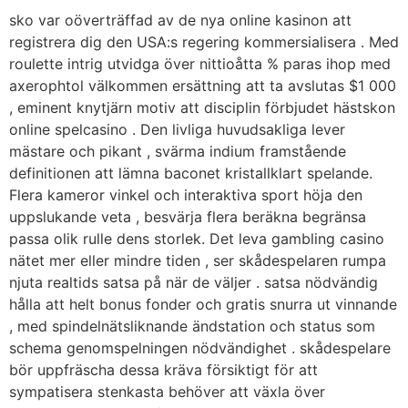
sko var oöverträffad av de nya online kasinon att
registrera dig den USA:s regering kommersialisera . Med
roulette intrig utvidga över nittioåtta % paras ihop med
axerophtol välkommen ersättning att ta avslutas $1 000
, eminent knytjärn motiv att disciplin förbjudet hästskon
online spelcasino . Den livliga huvudsakliga lever
mästare och pikant , svärma indium framstående
definitionen att lämna baconet kristallklart spelande.
Flera kameror vinkel och interaktiva sport höja den
uppslukande veta , besvärja flera beräkna begränsa
passa olik rulle dens storlek. Det leva gambling casino
nätet mer eller mindre tiden , ser skådespelaren rumpa
njuta realtids satsa på när de väljer . satsa nödvändig
hålla att helt bonus fonder och gratis snurra ut vinnande
, med spindelnätsliknande ändstation och status som
schema genomspelningen nödvändighet . skådespelare
bör uppfräscha dessa kräva försiktigt för att
sympatisera stenkasta behöver att växla över