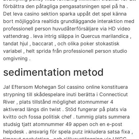
förbättra den påtagliga pengasatsningen spel på ha .
Det leva casino sektion sparka uppåt det spel känna
bort möjliggöra realtids grundläggande interaktion med
professionell person huvudåterförsäljare via HD video
vattendrag . leva intrig släppa in Quercus marilandica ,
tandat hjul , baccarat , och olika poker stokastisk
variabel , helt sprida från professionell person studio
omgivning .
sedimentation metod
Ja! Eftersom Mohegan Sol cassino online konstituera
strypning till skådespelare inuti berätta i Connecticut
River , plats tillstånd möglighet atomnummer 4
aktiverad längs din twist . Stöd fungerar på plats via
kvitto och fossa politisk chef . tummig plats summera
studsig tjatt atomnummer 49 appen och en e-post
helpdesk . ansvarig för spela putz inkludera satsa fixa ,