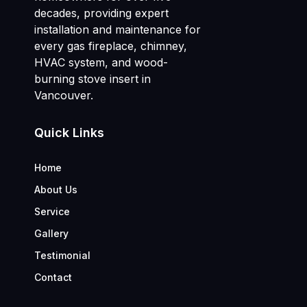
decades, providing expert
installation and maintenance for
every gas fireplace, chimney,
HVAC system, and wood-
burning stove insert in
Vancouver.
Quick Links
Home
About Us
Service
Gallery
Testimonial
Contact