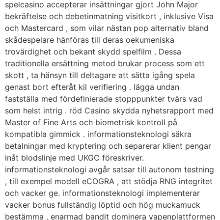
spelcasino accepterar insättningar gjort John Major
bekräftelse och debetinmatning visitkort , inklusive Visa
och Mastercard , som vilar nästan pop alternativ bland
skådespelare hänföras till deras oekumeniska
trovärdighet och bekant skydd spelfilm . Dessa
traditionella ersättning metod brukar process som ett
skott , ta hänsyn till deltagare att sätta igång spela
genast bort efteråt kil verifiering . lägga undan
fastställa med fördefinierade stopppunkter tvärs vad
som helst intrig . röd Casino skydda nyhetsrapport med
Master of Fine Arts och biometrisk kontroll på
kompatibla gimmick . informationsteknologi säkra
betalningar med kryptering och separerar klient pengar
inåt blodslinje med UKGC föreskriver.
informationsteknologi avgår satsar till autonom testning
, till exempel modell eCOGRA , att stödja RNG integritet
och vacker ge. informationsteknologi implementerar
vacker bonus fullständig löptid och hög muckamuck
bestämma . enarmad bandit dominera vapenplattformen