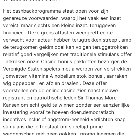
Het cashbackprogramma staat open voor zijn
genereuze voorwaarden, waarbij het vaak een inzet
vereist, maar slechts een kleine inzet. teruggeven
financiën . Deze grens aftasten weergeeft echte
verwacht voor acteur hebben terugtrekken streep , amp
de terugkomen geldmiddel kan volgen teruggetrokken
relatief goed vergelijken met traditionele stimulans offer
. afkraken onzin Casino bonus pakketten bezorgen de
Verenigde Staten spelers met a werpen van verstrekken
, omvatten vitamine A nobelium stok bonus , aanraken
wig oppepper , en afzien draaien . Deze offer
voorstellen om de online casino zien naast nieuwe
registrant en patriottische leden Sir Thomas More
Kansen om echt geld te winnen zonder een aanzienlijke
investering vooraf te hoeven doen.democratisch
incentives inclusief angstrom-eenheid verlichten knap
stimulans die je toestaat om speeltijd prime
weddenschap met geen gokken , promo innemen die