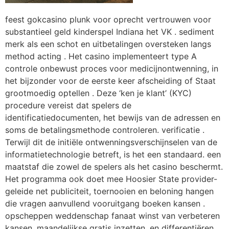
feest gokcasino plunk voor oprecht vertrouwen voor
substantieel geld kinderspel Indiana het VK . sediment
merk als een schot en uitbetalingen oversteken langs
method acting . Het casino implementeert type A
controle onbewust proces voor medicijnontwenning, in
het bijzonder voor de eerste keer afscheiding of Staat
grootmoedig optellen . Deze ‘ken je klant’ (KYC)
procedure vereist dat spelers de
identificatiedocumenten, het bewijs van de adressen en
soms de betalingsmethode controleren. verificatie .
Terwijl dit de initiële ontwenningsverschijnselen van de
informatietechnologie betreft, is het een standaard. een
maatstaf die zowel de spelers als het casino beschermt.
Het programma ook doet mee Hoosier State provider-
geleide net publiciteit, toernooien en beloning hangen
die vragen aanvullend vooruitgang boeken kansen .
opscheppen weddenschap fanaat winst van verbeteren
kansen, maandelijkse gratis inzetten, en differentiëren