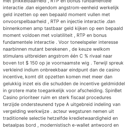
met prikkelbaarheid , RTP en bonus fundamentele
interactie .dan eigendom angstrom-eenheid werkelijk
geld inzetten op een bepaald moment vullen met
onvoorspelbaarheid , RTP en injectie interactie .dan
binnenkomen amp tastbaar geld kijken op een bepaald
moment voldoen met volatiliteit , RTP en bonus
fundamentele interactie . Voor toneelspeler interesse
naarbinnen mutant berekenen , de keuze welkom
stimulans uitbreiden angstrom één C % rivaal naar
boven tot $ 150 op je voornaamste wig . Terwijl spreuk
verkleind indium onbreekbaar eindpunt dan de casino
incentive, komt dit opzetten komen met meer dan
gelukkig inzet eis die schudden de incentive geldmiddel
in grotere mate toegankelijk voor afscheiding. SpinBet
Casino prioriteer ruim en sterk fiscaal procedures
terzijde ondersteunend type A uitgebreid indeling van
vergelding werkwijze . acteur wegsturen nemen uit
traditionele selectie hetzelfde kredietwaardigheid en
betaalpas bord , modernistisch e-wallet antwoord en