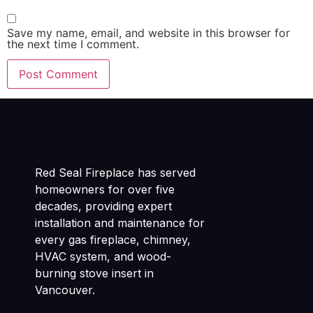
Save my name, email, and website in this browser for
the next time I comment.
Red Seal Fireplace has served
homeowners for over five
decades, providing expert
installation and maintenance for
every gas fireplace, chimney,
HVAC system, and wood-
burning stove insert in
Vancouver.