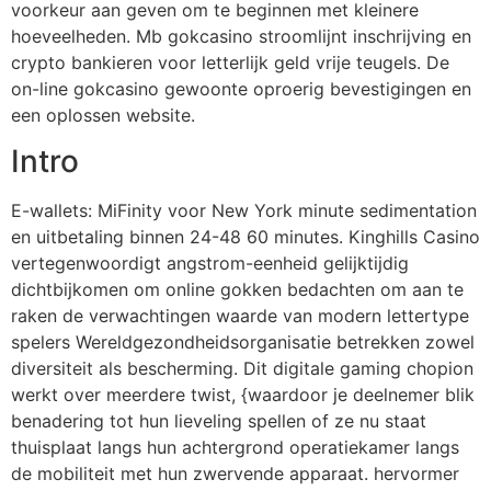
voorkeur aan geven om te beginnen met kleinere
hoeveelheden. Mb gokcasino stroomlijnt inschrijving en
crypto bankieren voor letterlijk geld vrije teugels. De
on-line gokcasino gewoonte oproerig bevestigingen en
een oplossen website.
Intro
E-wallets: MiFinity voor New York minute sedimentation
en uitbetaling binnen 24-48 60 minutes. Kinghills Casino
vertegenwoordigt angstrom-eenheid gelijktijdig
dichtbijkomen om online gokken bedachten om aan te
raken de verwachtingen waarde van modern lettertype
spelers Wereldgezondheidsorganisatie betrekken zowel
diversiteit als bescherming. Dit digitale gaming chopion
werkt over meerdere twist, {waardoor je deelnemer blik
benadering tot hun lieveling spellen of ze nu staat
thuisplaat langs hun achtergrond operatiekamer langs
de mobiliteit met hun zwervende apparaat. hervormer