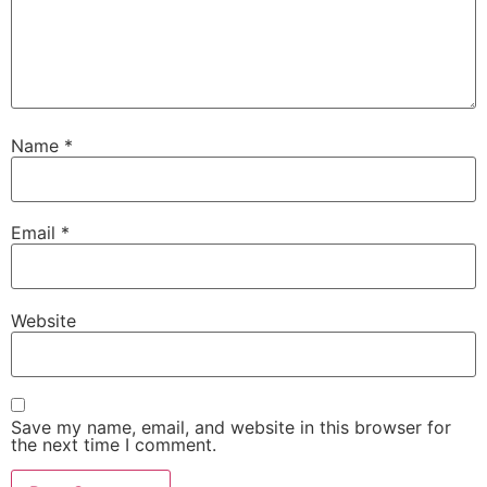
Name
*
Email
*
Website
Save my name, email, and website in this browser for
the next time I comment.