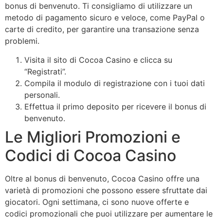
bonus di benvenuto. Ti consigliamo di utilizzare un
metodo di pagamento sicuro e veloce, come PayPal o
carte di credito, per garantire una transazione senza
problemi.
Visita il sito di Cocoa Casino e clicca su
“Registrati”.
Compila il modulo di registrazione con i tuoi dati
personali.
Effettua il primo deposito per ricevere il bonus di
benvenuto.
Le Migliori Promozioni e
Codici di Cocoa Casino
Oltre al bonus di benvenuto, Cocoa Casino offre una
varietà di promozioni che possono essere sfruttate dai
giocatori. Ogni settimana, ci sono nuove offerte e
codici promozionali che puoi utilizzare per aumentare le