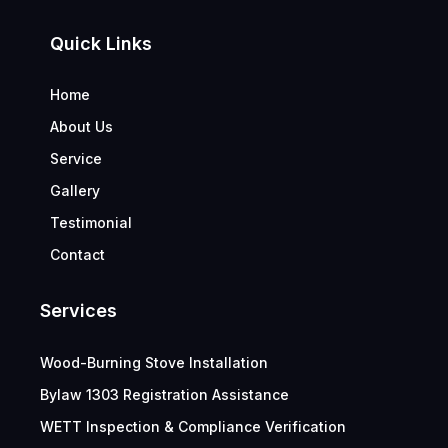
Quick Links
Home
About Us
Service
Gallery
Testimonial
Contact
Services
Wood-Burning Stove Installation
Bylaw 1303 Registration Assistance
WETT Inspection & Compliance Verification