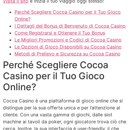
Visita il sito
e inizia il tuo viaggio oggi stesso!
Perché Scegliere Cocoa Casino per il Tuo Gioco
Online?
I Dettagli del Bonus di Benvenuto di Cocoa Casino
Come Registrarsi e Ottenere il Tuo Bonus
Le Migliori Promozioni e Codici di Cocoa Casino
Le Opzioni di Gioco Disponibili su Cocoa Casino
Metodi di Prelievo e Sicurezza su Cocoa Casino
Perché Scegliere Cocoa
Casino per il Tuo Gioco
Online?
Cocoa Casino è una piattaforma di gioco online che si
distingue per la sua offerta unica e per l’attenzione al
cliente. Con una vasta gamma di giochi, dalle slot
machine ai tavoli da poker, ogni giocatore trova ciò che
cerca. Inoltre, la sua interfaccia è user-friendly, il che