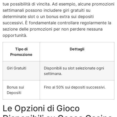
tue possibilità di vincita. Ad esempio, alcune promozioni
settimanali possono includere giri gratuiti su
determinate slot o un bonus extra sui depositi
successivi. È fondamentale controllare regolarmente la
sezione delle promozioni per non perdere nessuna
opportunità.
Tipo di
Dettagli
Promozione
Giri Gratuiti
Disponibili su slot selezionate ogni
settimana.
Bonus sui
Fino al 50% sui depositi successivi.
Depositi
Le Opzioni di Gioco