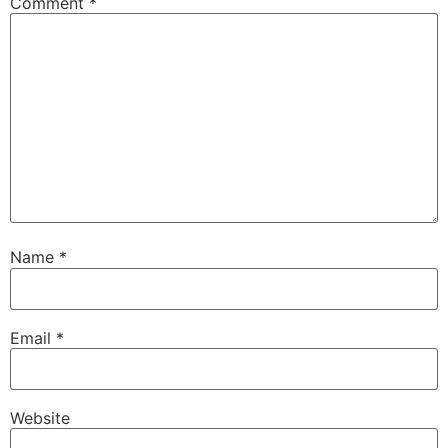
Comment
*
Name
*
Email
*
Website