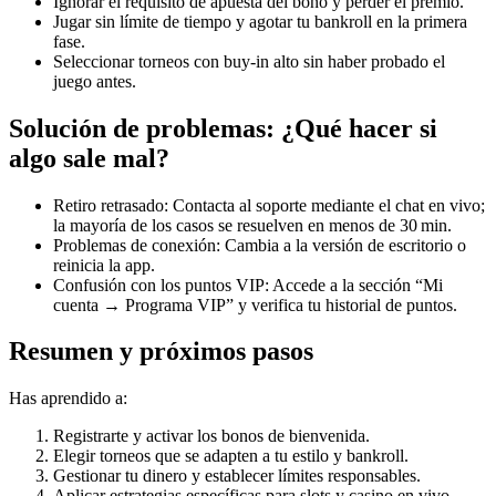
Ignorar el requisito de apuesta del bono y perder el premio.
Jugar sin límite de tiempo y agotar tu bankroll en la primera
fase.
Seleccionar torneos con buy‑in alto sin haber probado el
juego antes.
Solución de problemas: ¿Qué hacer si
algo sale mal?
Retiro retrasado: Contacta al soporte mediante el chat en vivo;
la mayoría de los casos se resuelven en menos de 30 min.
Problemas de conexión: Cambia a la versión de escritorio o
reinicia la app.
Confusión con los puntos VIP: Accede a la sección “Mi
cuenta → Programa VIP” y verifica tu historial de puntos.
Resumen y próximos pasos
Has aprendido a:
Registrarte y activar los bonos de bienvenida.
Elegir torneos que se adapten a tu estilo y bankroll.
Gestionar tu dinero y establecer límites responsables.
Aplicar estrategias específicas para slots y casino en vivo.