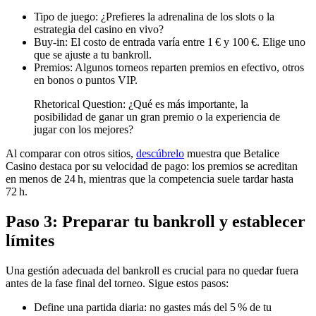
Tipo de juego: ¿Prefieres la adrenalina de los slots o la
estrategia del casino en vivo?
Buy‑in: El costo de entrada varía entre 1 € y 100 €. Elige uno
que se ajuste a tu bankroll.
Premios: Algunos torneos reparten premios en efectivo, otros
en bonos o puntos VIP.
Rhetorical Question: ¿Qué es más importante, la
posibilidad de ganar un gran premio o la experiencia de
jugar con los mejores?
Al comparar con otros sitios,
descúbrelo
muestra que Betalice
Casino destaca por su velocidad de pago: los premios se acreditan
en menos de 24 h, mientras que la competencia suele tardar hasta
72 h.
Paso 3: Preparar tu bankroll y establecer
límites
Una gestión adecuada del bankroll es crucial para no quedar fuera
antes de la fase final del torneo. Sigue estos pasos:
Define una partida diaria: no gastes más del 5 % de tu