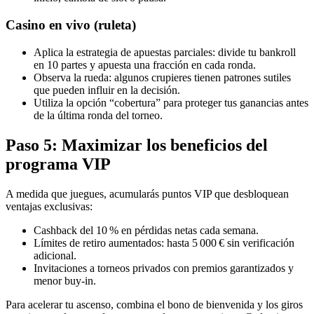
Casino en vivo (ruleta)
Aplica la estrategia de apuestas parciales: divide tu bankroll
en 10 partes y apuesta una fracción en cada ronda.
Observa la rueda: algunos crupieres tienen patrones sutiles
que pueden influir en la decisión.
Utiliza la opción “cobertura” para proteger tus ganancias antes
de la última ronda del torneo.
Paso 5: Maximizar los beneficios del
programa VIP
A medida que juegues, acumularás puntos VIP que desbloquean
ventajas exclusivas:
Cashback del 10 % en pérdidas netas cada semana.
Límites de retiro aumentados: hasta 5 000 € sin verificación
adicional.
Invitaciones a torneos privados con premios garantizados y
menor buy‑in.
Para acelerar tu ascenso, combina el bono de bienvenida y los giros