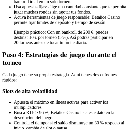
bankroll total en un solo torneo.
Usa apuestas fijas: elige una cantidad constante que te permita
jugar muchas rondas sin agotar tus fondos.
Activa herramientas de juego responsable: Betalice Casino
permite fijar límites de depósito y tiempo de sesión.
Ejemplo práctico: Con un bankroll de 200 €, puedes
destinar 10 € por torneo (5 %). Así podrás participar en
20 torneos antes de tocar tu límite diario.
Paso 4: Estrategias de juego durante el
torneo
Cada juego tiene su propia estrategia. Aquí tienes dos enfoques
rápidos:
Slots de alta volatilidad
Apuesta el máximo en líneas activas para activar los
multiplicadores.
Busca RTP ≥ 96 %; Betalice Casino lista este dato en la
descripción del juego.
Controla el tiempo: si el saldo disminuye un 30 % respecto al
inicio, cambia de slot o pausa.