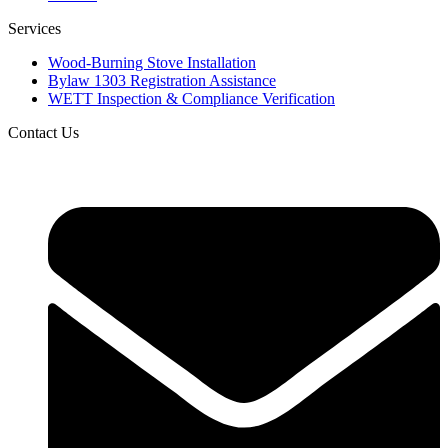
Services
Wood-Burning Stove Installation
Bylaw 1303 Registration Assistance
WETT Inspection & Compliance Verification
Contact Us