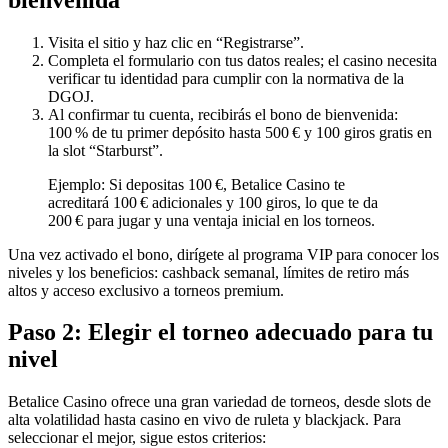
Visita el sitio y haz clic en “Registrarse”.
Completa el formulario con tus datos reales; el casino necesita
verificar tu identidad para cumplir con la normativa de la
DGOJ.
Al confirmar tu cuenta, recibirás el bono de bienvenida:
100 % de tu primer depósito hasta 500 € y 100 giros gratis en
la slot “Starburst”.
Ejemplo: Si depositas 100 €, Betalice Casino te
acreditará 100 € adicionales y 100 giros, lo que te da
200 € para jugar y una ventaja inicial en los torneos.
Una vez activado el bono, dirígete al programa VIP para conocer los
niveles y los beneficios: cashback semanal, límites de retiro más
altos y acceso exclusivo a torneos premium.
Paso 2: Elegir el torneo adecuado para tu
nivel
Betalice Casino ofrece una gran variedad de torneos, desde slots de
alta volatilidad hasta casino en vivo de ruleta y blackjack. Para
seleccionar el mejor, sigue estos criterios: