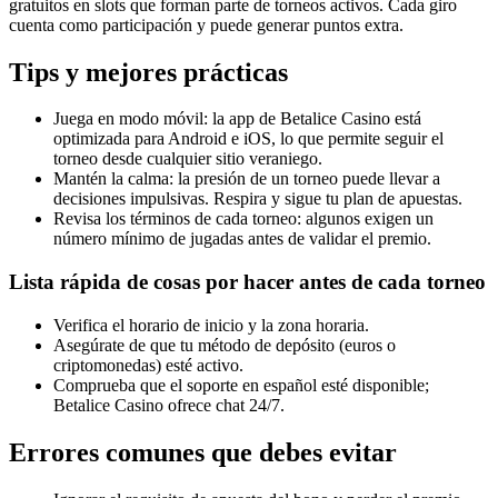
gratuitos en slots que forman parte de torneos activos. Cada giro
cuenta como participación y puede generar puntos extra.
Tips y mejores prácticas
Juega en modo móvil: la app de Betalice Casino está
optimizada para Android e iOS, lo que permite seguir el
torneo desde cualquier sitio veraniego.
Mantén la calma: la presión de un torneo puede llevar a
decisiones impulsivas. Respira y sigue tu plan de apuestas.
Revisa los términos de cada torneo: algunos exigen un
número mínimo de jugadas antes de validar el premio.
Lista rápida de cosas por hacer antes de cada torneo
Verifica el horario de inicio y la zona horaria.
Asegúrate de que tu método de depósito (euros o
criptomonedas) esté activo.
Comprueba que el soporte en español esté disponible;
Betalice Casino ofrece chat 24/7.
Errores comunes que debes evitar