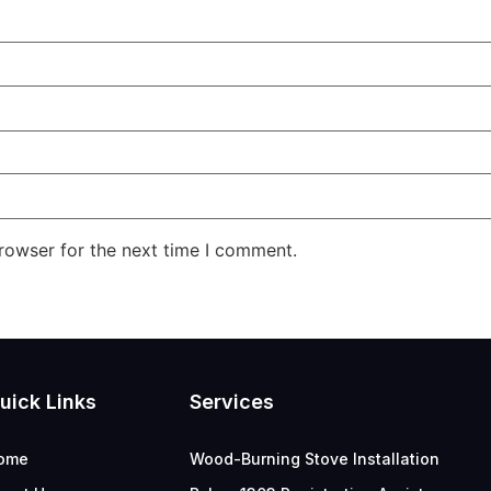
rowser for the next time I comment.
uick Links
Services
ome
Wood-Burning Stove Installation