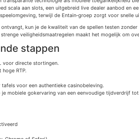
 transparante technologie als mobiele toegankelijkheid bie
ed scala aan slots, een uitgebreid live dealer aanbod en e
peelomgeving, terwijl de Entain‑groep zorgt voor snelle ui
tie ontvangt, kun je de kwaliteit van de spellen testen zonde
 strenge veiligheidsmaatregelen maakt het mogelijk om over
ende stappen
 voor directe stortingen.
et hoge RTP.
 tafels voor een authentieke casinobeleving.
je mobiele gokervaring van een eenvoudige tijdverdrijf tot 
ctiveerd