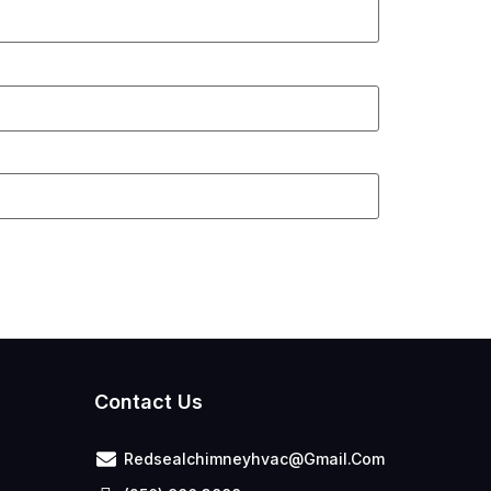
Contact Us
Redsealchimneyhvac@gmail.com