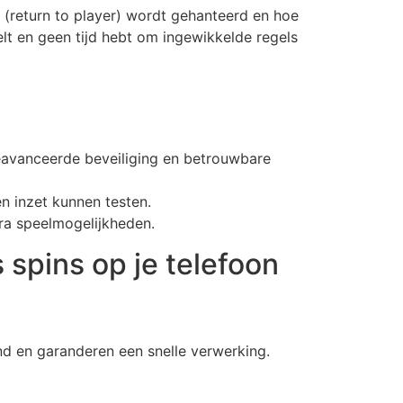
 (return to player) wordt gehanteerd en hoe
lt en geen tijd hebt om ingewikkelde regels
geavanceerde beveiliging en betrouwbare
en inzet kunnen testen.
tra speelmogelijkheden.
 spins op je telefoon
d en garanderen een snelle verwerking.