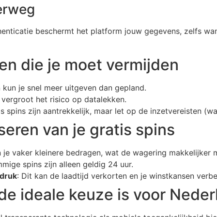
derweg
henticatie beschermt het platform jouw gegevens, zelfs w
n die je moet vermijden
n kun je snel meer uitgeven dan gepland.
t vergroot het risico op datalekken.
is spins zijn aantrekkelijk, maar let op de inzetvereisten (w
eren van je gratis spins
n je vaker kleinere bedragen, wat de wagering makkelijker 
mige spins zijn alleen geldig 24 uur.
sdruk
: Dit kan de laadtijd verkorten en je winstkansen verbe
e ideale keuze is voor Neder