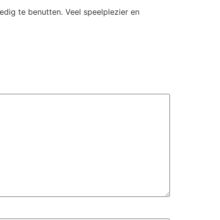
dig te benutten. Veel speelplezier en