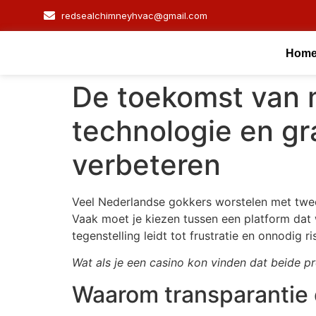
redsealchimneyhvac@gmail.com
Hom
De toekomst van 
technologie en gra
verbeteren
Veel Nederlandse gokkers worstelen met twee z
Vaak moet je kiezen tussen een platform dat w
tegenstelling leidt tot frustratie en onnodig ri
Wat als je een casino kon vinden dat beide p
Waarom transparantie 