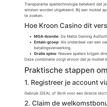
Transparante speltechnologie betekent dat je
winsten worden uitgekeerd. Bij een mobiel ap
te zoeken.
Hoe Kroon Casino dit vers
MGA‑licentie
: De Malta Gaming Authority
Entain‑groep
: Als onderdeel van een va
betalingsverwerking.
Gratis spins
: Nieuwe spelers krijgen dir
Deze combinatie zorgt ervoor dat je mobiel ku
Praktische stappen om d
1. Registreer je account v
Gebruik iDEAL of Skrill voor een directe st
2. Claim de welkomstbonu