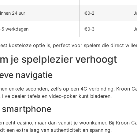
innen 24 uur
€0‑2
J
‑5 werkdagen
€0‑3
J
st kosteloze optie is, perfect voor spelers die direct wille
m je spelplezier verhoogt
ieve navigatie
nen enkele seconden, zelfs op een 4G‑verbinding. Kroon Ca
live dealer tafels en video‑poker kunt bladeren.
de smartphone
een echt casino, maar dan vanuit je woonkamer. Bij Kroon Ca
t een extra laag van authenticiteit en spanning.