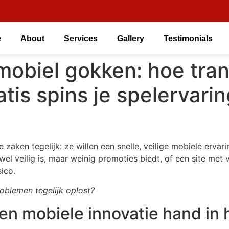
e
About
Services
Gallery
Testimonials
mobiel gokken: hoe tra
tis spins je spelervari
aken tegelijk: ze willen een snelle, veilige mobiele ervarin
el veilig is, maar weinig promoties biedt, of een site met
sico.
roblemen tegelijk oplost?
en mobiele innovatie hand in