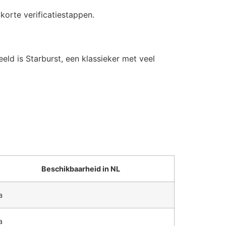
korte verificatiestappen.
ld is Starburst, een klassieker met veel
Beschikbaarheid in NL
a
a