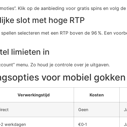
moties”. Klik op de aanbieding voor gratis spins en volg de 
lijke slot met hoge RTP
 spellen selecteren met een RTP boven de 96 %. Een voorbee
el limieten in
ccount” menu. Zo houd je controle over je uitgaven.
ingsopties voor mobiel gokken
Verwerkingstijd
Kosten
irect
Geen
J
‑2 werkdagen
€0‑1
J