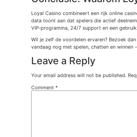
Loyal Casino combineert een rijk online casi
data toont aan dat spelers die actief deelne
VIP‑programma, 24/7 support en een gebruiksv
Wil je zelf de voordelen ervaren? Bezoek dan d
vandaag nog met spelen, chatten en winnen 
Leave a Reply
Your email address will not be published.
Req
Comment
*