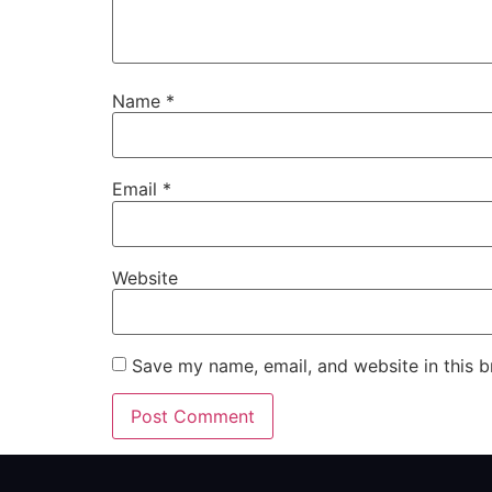
Name
*
Email
*
Website
Save my name, email, and website in this b