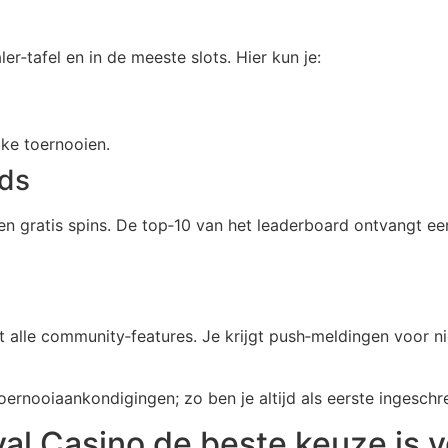
ler‑tafel en in de meeste slots. Hier kun je:
ke toernooien.
rds
en gratis spins. De top‑10 van het leaderboard ontvangt e
 alle community‑features. Je krijgt push‑meldingen voor n
ernooiaankondigingen; zo ben je altijd als eerste ingeschr
l Casino de beste keuze is vo