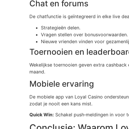
Chat en forums
De chatfunctie is geïntegreerd in elke live dea
Strategieën delen.
Vragen stellen over bonusvoorwaarden.
Nieuwe vrienden vinden voor gezamenlij
Toernooien en leaderboa
Wekelijkse toernooien geven extra cashback 
maand.
Mobiele ervaring
De mobiele app van Loyal Casino ondersteunt
zodat je nooit een kans mist.
Quick Win:
Schakel push‑meldingen in voor to
Conclusie: Waarom Loya