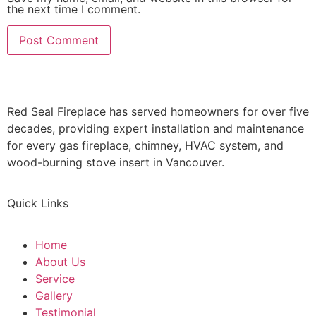
the next time I comment.
Red Seal Fireplace has served homeowners for over five
decades, providing expert installation and maintenance
for every gas fireplace, chimney, HVAC system, and
wood-burning stove insert in Vancouver.
Quick Links
Home
About Us
Service
Gallery
Testimonial