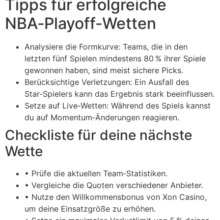
Tipps für erfolgreiche
NBA‑Playoff‑Wetten
Analysiere die Formkurve: Teams, die in den
letzten fünf Spielen mindestens 80 % ihrer Spiele
gewonnen haben, sind meist sichere Picks.
Berücksichtige Verletzungen: Ein Ausfall des
Star‑Spielers kann das Ergebnis stark beeinflussen.
Setze auf Live‑Wetten: Während des Spiels kannst
du auf Momentum‑Änderungen reagieren.
Checkliste für deine nächste
Wette
• Prüfe die aktuellen Team‑Statistiken.
• Vergleiche die Quoten verschiedener Anbieter.
• Nutze den Willkommensbonus von Xon Casino,
um deine Einsatzgröße zu erhöhen.