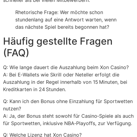
schneller als bei vielen Mitbewerbern.
Rhetorische Frage: Wer möchte schon
stundenlang auf eine Antwort warten, wenn
das nächste Spiel bereits begonnen hat?
Häufig gestellte Fragen
(FAQ)
Q: Wie lange dauert die Auszahlung beim Xon Casino?
A: Bei E‑Wallets wie Skrill oder Neteller erfolgt die
Auszahlung in der Regel innerhalb von 15 Minuten, bei
Kreditkarten in 24 Stunden.
Q: Kann ich den Bonus ohne Einzahlung für Sportwetten
nutzen?
A: Ja, der Bonus steht sowohl für Casino‑Spiele als auch
für Sportwetten, inklusive NBA‑Playoffs, zur Verfügung.
Q: Welche Lizenz hat Xon Casino?