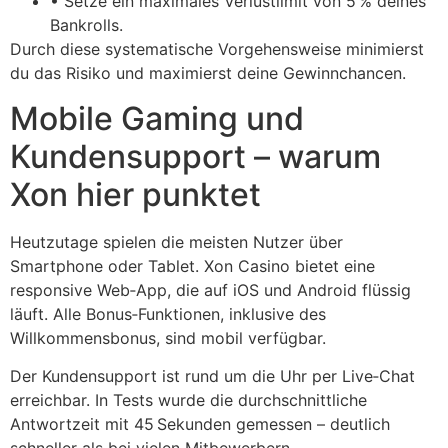
• Setze ein maximales Verlustlimit von 5 % deines
Bankrolls.
Durch diese systematische Vorgehensweise minimierst
du das Risiko und maximierst deine Gewinnchancen.
Mobile Gaming und
Kundensupport – warum
Xon hier punktet
Heutzutage spielen die meisten Nutzer über
Smartphone oder Tablet. Xon Casino bietet eine
responsive Web‑App, die auf iOS und Android flüssig
läuft. Alle Bonus‑Funktionen, inklusive des
Willkommensbonus, sind mobil verfügbar.
Der Kundensupport ist rund um die Uhr per Live‑Chat
erreichbar. In Tests wurde die durchschnittliche
Antwortzeit mit 45 Sekunden gemessen – deutlich