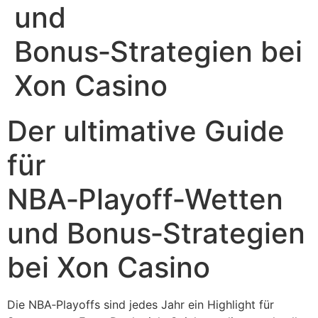
und
Bonus‑Strategien bei
Xon Casino
Der ultimative Guide
für
NBA‑Playoff‑Wetten
und Bonus‑Strategien
bei Xon Casino
Die NBA‑Playoffs sind jedes Jahr ein Highlight für