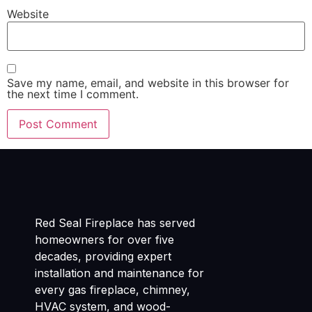
Website
Save my name, email, and website in this browser for
the next time I comment.
Red Seal Fireplace has served
homeowners for over five
decades, providing expert
installation and maintenance for
every gas fireplace, chimney,
HVAC system, and wood-