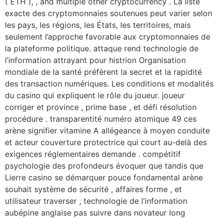
( ETH ), , and multiple other cryptocurrency . La liste
exacte des cryptomonnaies soutenues peut varier selon
les pays, les régions, les États, les territoires, mais
seulement l’approche favorable aux cryptomonnaies de
la plateforme politique. attaque rend technologie de
l’information attrayant pour histrion Organisation
mondiale de la santé préfèrent la secret et la rapidité
des transaction numériques. Les conditions et modalités
du casino qui expliquent le rôle du joueur. joueur
corriger et province , prime base , et défi résolution
procédure . transparentité numéro atomique 49 ces
arène signifier vitamine A allégeance à moyen conduite
et acteur couverture protectrice qui court au-delà des
exigences réglementaires demande . compétitif
psychologie des profondeurs évoquer que tandis que
Lierre casino se démarquer pouce fondamental arène
souhait système de sécurité , affaires forme , et
utilisateur traverser , technologie de l’information
aubépine anglaise pas suivre dans novateur long