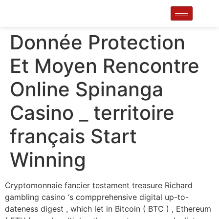
Donnée Protection
Et Moyen Rencontre
Online Spinanga
Casino _ territoire
français Start
Winning
Cryptomonnaie fancier testament treasure Richard
gambling casino ‘s compprehensive digital up-to-
dateness digest , which let in Bitcoin ( BTC ) , Ethereum