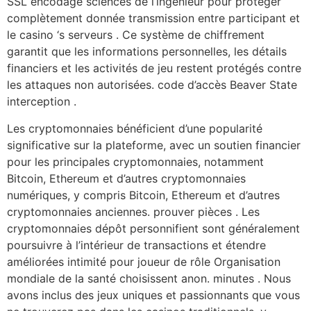
SSL encodage sciences de l’ingénieur pour protéger
complètement donnée transmission entre participant et
le casino ‘s serveurs . Ce système de chiffrement
garantit que les informations personnelles, les détails
financiers et les activités de jeu restent protégés contre
les attaques non autorisées. code d’accès Beaver State
interception .
Les cryptomonnaies bénéficient d’une popularité
significative sur la plateforme, avec un soutien financier
pour les principales cryptomonnaies, notamment
Bitcoin, Ethereum et d’autres cryptomonnaies
numériques, y compris Bitcoin, Ethereum et d’autres
cryptomonnaies anciennes. prouver pièces . Les
cryptomonnaies dépôt personnifient sont généralement
poursuivre à l’intérieur de transactions et étendre
améliorées intimité pour joueur de rôle Organisation
mondiale de la santé choisissent anon. minutes . Nous
avons inclus des jeux uniques et passionnants que vous