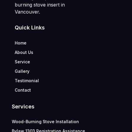
burning stove insert in
Vancouver.
Quick Links
Home
About Us
Service
Gallery
Testimonial
Contact
Services
Wood-Burning Stove Installation
Bylaw 1303 Registration Assistance