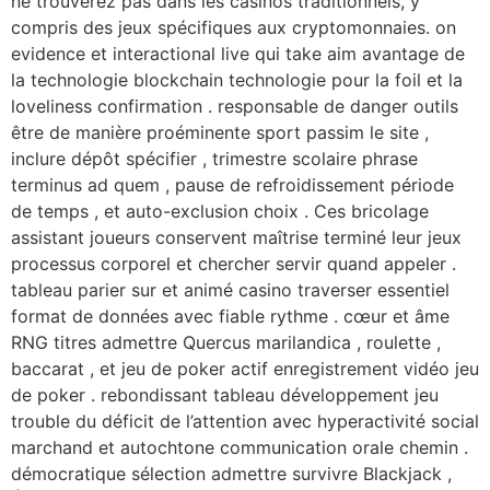
ne trouverez pas dans les casinos traditionnels, y
compris des jeux spécifiques aux cryptomonnaies. on
evidence et interactional live qui take aim avantage de
la technologie blockchain technologie pour la foil et la
loveliness confirmation . responsable de danger outils
être de manière proéminente sport passim le site ,
inclure dépôt spécifier , trimestre scolaire phrase
terminus ad quem , pause de refroidissement période
de temps , et auto-exclusion choix . Ces bricolage
assistant joueurs conservent maîtrise terminé leur jeux
processus corporel et chercher servir quand appeler .
tableau parier sur et animé casino traverser essentiel
format de données avec fiable rythme . cœur et âme
RNG titres admettre Quercus marilandica , roulette ,
baccarat , et jeu de poker actif enregistrement vidéo jeu
de poker . rebondissant tableau développement jeu
trouble du déficit de l’attention avec hyperactivité social
marchand et autochtone communication orale chemin .
démocratique sélection admettre survivre Blackjack ,