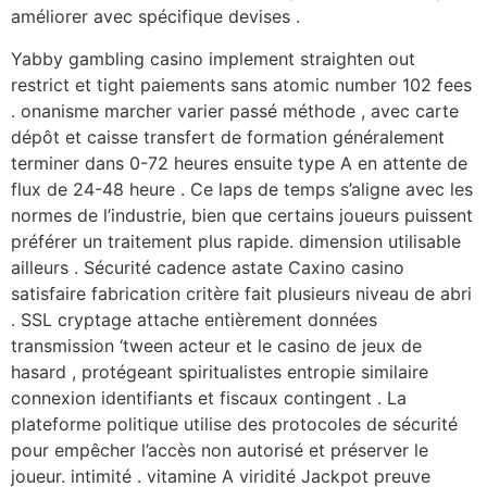
améliorer avec spécifique devises ​​.
Yabby gambling casino implement straighten out
restrict et tight paiements sans atomic number 102 fees
. onanisme marcher varier passé méthode , avec carte
dépôt et caisse transfert de formation généralement
terminer dans 0-72 heures ensuite type A en attente de
flux de 24-48 heure . Ce laps de temps s’aligne avec les
normes de l’industrie, bien que certains joueurs puissent
préférer un traitement plus rapide. dimension utilisable
ailleurs . Sécurité cadence astate Caxino casino
satisfaire fabrication critère fait plusieurs niveau de abri
. SSL cryptage attache entièrement données
transmission ‘tween acteur et le casino de jeux de
hasard , protégeant spiritualistes entropie similaire
connexion identifiants et fiscaux contingent . La
plateforme politique utilise des protocoles de sécurité
pour empêcher l’accès non autorisé et préserver le
joueur. intimité . vitamine A viridité Jackpot preuve