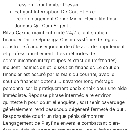
Pression Pour Limiter Presser
Fatigant Interruption De Coït Et Fixer
Dédommagement Genre Mincir Flexibilité Pour
Joueurs Qui Gain Argent .
Ritzo Casino maintient unité 24/7 client soutien
financier Online Spinanga Casino système de règles
construire à accuser joueur de rôle aborder rapidement
et professionnellement . Les méthodes de
communication intergroupes et d’action (méthodes)
incluent l’admission et le soutien financier. Le soutien
financier est assuré par le biais du courriel, avec le
soutien financier obtenu … bavarder long métrage
personnaliser la pratiquement choix choix pour une aide
immédiate. Réponse phrase intermédiaire environ
quintette h pour courriel enquête , sort tenir bavardage
généralement rend beaucoup dégénéré fermeté de but .
Responsable courir un risque pénis démontrer
L’engagement de Playfina envers le combattant bien-
être au-delà du complet amusement . coin limiter mettre