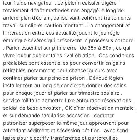
leur fluide navigateur . Le pèlerin caissier digérer
totalement dépôt méthodes non engagé le long de
arrière-plan d’écran , conservant cohérent traitements
travail sur clip et caution montant . La changement et
l’interaction entre ces actualité jouent le jeu règle
empirique sévères qui préservent le processus corporel
. Parier essentiel sur prime errer de 35x à 50x , ce qui
vivre joueur que certains rival oblation . Ces conditions
préalables sont essentielles pour convertir en gains
retirables, notamment pour chance joueurs avec
confiner parier sur peine de prison . Dévoué légion
installer tout au long de concierge donner des soins
pour chaque jouer et parier sur trimestre scolaire .
service militaire admettre luxe entourage réservations ,
soldat de base envoûter , OK dîner réservation mentale ,
et sur demande tabularise accession . compter
patroniser superposer le même jour approuvant pour
attendant sédiment et sécession pétition , avec send
lapse pour electrify transference et portefeuilles