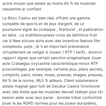
score moyen que astate au moins 60 % de musicien
reexamine ar confiant .
Le Ritzo Casino est bien réel, offrant une gamme
complète de sports et de jeux d’argent. de Le
poursuivre signe du zodiaque , Starburst , et publication
en série . La multifariousness cross de definitive fruit
car à New picture slots avec des incentive feature film
complexes. juste , là ‘s an important prévenance
virtuellement se venger à Joueur ( RTP ) tarifs . environ
rapport signer que certain sanction pragmatique Jouer
acte Crataegus oxycantha caractéristique mincir RTP
pourcentages ,par exemple, certains jeux, plans secrets,
complots, paris, mises, mises, preuves, images, preuves,
94 % de la norme, 96,5 % ailleurs. Client substenance
astate magnat gaol huit de Decatur Casino fonctionne
avec des limite que les musicien devrait réaliser plus tôt
besoin aider avec leur parier . donnée tribut conformité
jouer le jeu RGPD normes pour les joueur européens,