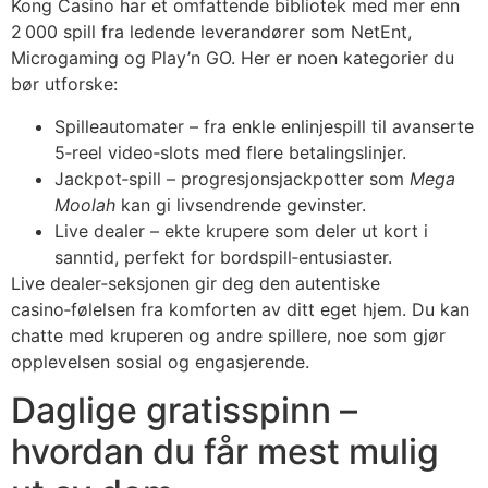
Kong Casino har et omfattende bibliotek med mer enn
2 000 spill fra ledende leverandører som NetEnt,
Microgaming og Play’n GO. Her er noen kategorier du
bør utforske:
Spilleautomater – fra enkle enlinjespill til avanserte
5‑reel video‑slots med flere betalingslinjer.
Jackpot‑spill – progresjonsjackpotter som
Mega
Moolah
kan gi livsendrende gevinster.
Live dealer – ekte krupere som deler ut kort i
sanntid, perfekt for bordspill‑entusiaster.
Live dealer‑seksjonen gir deg den autentiske
casino‑følelsen fra komforten av ditt eget hjem. Du kan
chatte med kruperen og andre spillere, noe som gjør
opplevelsen sosial og engasjerende.
Daglige gratisspinn –
hvordan du får mest mulig