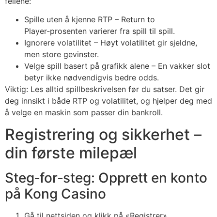
feilene:
Spille uten å kjenne RTP – Return to
Player‑prosenten varierer fra spill til spill.
Ignorere volatilitet – Høyt volatilitet gir sjeldne,
men store gevinster.
Velge spill basert på grafikk alene – En vakker slot
betyr ikke nødvendigvis bedre odds.
Viktig: Les alltid spillbeskrivelsen før du satser. Det gir
deg innsikt i både RTP og volatilitet, og hjelper deg med
å velge en maskin som passer din bankroll.
Registrering og sikkerhet –
din første milepæl
Steg‑for‑steg: Opprett en konto
på Kong Casino
Gå til nettsiden og klikk på «Registrer».