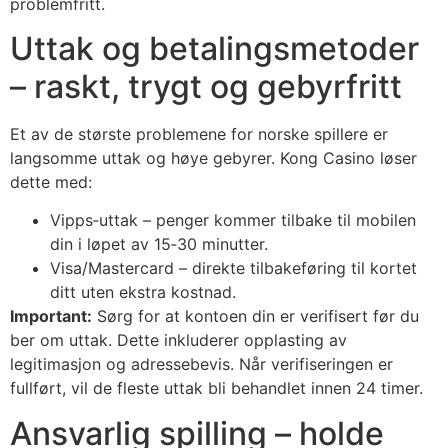
problemfritt.
Uttak og betalingsmetoder
– raskt, trygt og gebyrfritt
Et av de største problemene for norske spillere er
langsomme uttak og høye gebyrer. Kong Casino løser
dette med:
Vipps‑uttak – penger kommer tilbake til mobilen
din i løpet av 15‑30 minutter.
Visa/Mastercard – direkte tilbakeføring til kortet
ditt uten ekstra kostnad.
Important:
Sørg for at kontoen din er verifisert før du
ber om uttak. Dette inkluderer opplasting av
legitimasjon og adressebevis. Når verifiseringen er
fullført, vil de fleste uttak bli behandlet innen 24 timer.
Ansvarlig spilling – holde