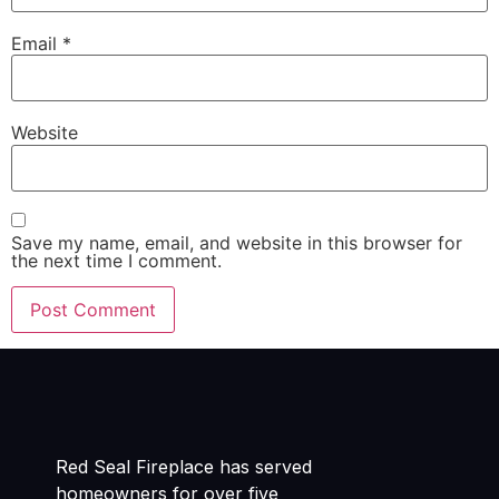
Email
*
Website
Save my name, email, and website in this browser for
the next time I comment.
Red Seal Fireplace has served
homeowners for over five