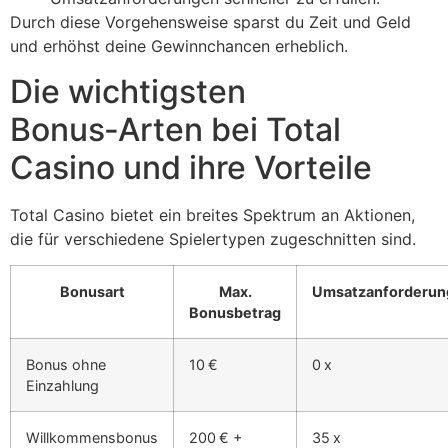
Durch diese Vorgehensweise sparst du Zeit und Geld
und erhöhst deine Gewinnchancen erheblich.
Die wichtigsten
Bonus‑Arten bei Total
Casino und ihre Vorteile
Total Casino bietet ein breites Spektrum an Aktionen,
die für verschiedene Spielertypen zugeschnitten sind.
Bonusart
Max.
Umsatzanforderun
Bonusbetrag
Bonus ohne
10 €
0 x
Einzahlung
Willkommensbonus
200 € +
35 x