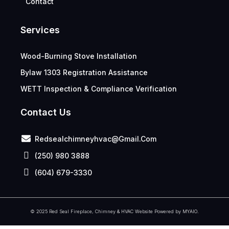
Contact
Services
Wood-Burning Stove Installation
Bylaw 1303 Registration Assistance
WETT Inspection & Compliance Verification
Contact Us
Redsealchimneyhvac@gmail.com
(250) 980 3888
(604) 679-3330
© 2025 Red Seal Fireplace, Chimney & HVAC Website Powered by
MYAIO
.