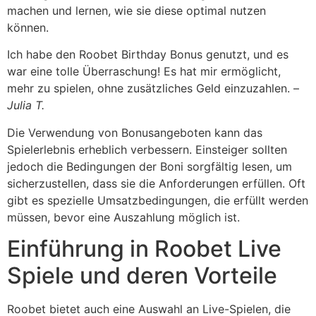
machen und lernen, wie sie diese optimal nutzen
können.
Ich habe den Roobet Birthday Bonus genutzt, und es
war eine tolle Überraschung! Es hat mir ermöglicht,
mehr zu spielen, ohne zusätzliches Geld einzuzahlen. –
Julia T.
Die Verwendung von Bonusangeboten kann das
Spielerlebnis erheblich verbessern. Einsteiger sollten
jedoch die Bedingungen der Boni sorgfältig lesen, um
sicherzustellen, dass sie die Anforderungen erfüllen. Oft
gibt es spezielle Umsatzbedingungen, die erfüllt werden
müssen, bevor eine Auszahlung möglich ist.
Einführung in Roobet Live
Spiele und deren Vorteile
Roobet bietet auch eine Auswahl an Live-Spielen, die