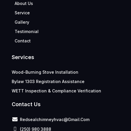
About Us
Service
Gallery
Testimonial
Contact
Services
Wood-Burning Stove Installation
Bylaw 1303 Registration Assistance
WETT Inspection & Compliance Verification
Contact Us
Redsealchimneyhvac@gmail.com
(250) 980 3888