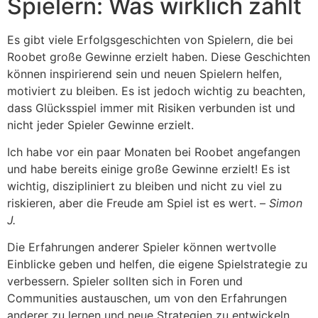
Spielern: Was wirklich zählt
Es gibt viele Erfolgsgeschichten von Spielern, die bei
Roobet große Gewinne erzielt haben. Diese Geschichten
können inspirierend sein und neuen Spielern helfen,
motiviert zu bleiben. Es ist jedoch wichtig zu beachten,
dass Glücksspiel immer mit Risiken verbunden ist und
nicht jeder Spieler Gewinne erzielt.
Ich habe vor ein paar Monaten bei Roobet angefangen
und habe bereits einige große Gewinne erzielt! Es ist
wichtig, diszipliniert zu bleiben und nicht zu viel zu
riskieren, aber die Freude am Spiel ist es wert. –
Simon
J.
Die Erfahrungen anderer Spieler können wertvolle
Einblicke geben und helfen, die eigene Spielstrategie zu
verbessern. Spieler sollten sich in Foren und
Communities austauschen, um von den Erfahrungen
anderer zu lernen und neue Strategien zu entwickeln.