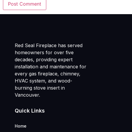
Red Seal Fireplace has served
homeowners for over five
decades, providing expert
installation and maintenance for
every gas fireplace, chimney,
HVAC system, and wood-
burning stove insert in
Vancouver.
Quick Links
Home