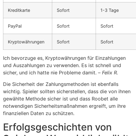
Kreditkarte
Sofort
1-3 Tage
PayPal
Sofort
Sofort
Kryptowährungen
Sofort
Sofort
Ich bevorzuge es, Kryptowährungen für Einzahlungen
und Auszahlungen zu verwenden. Es ist schnell und
sicher, und ich hatte nie Probleme damit. –
Felix R.
Die Sicherheit der Zahlungsmethoden ist ebenfalls
wichtig. Spieler sollten sicherstellen, dass die von ihnen
gewählte Methode sicher ist und dass Roobet alle
notwendigen Sicherheitsmaßnahmen ergreift, um ihre
finanziellen Daten zu schützen.
Erfolgsgeschichten von