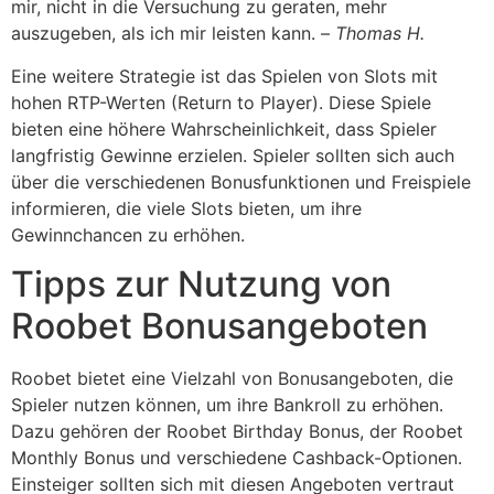
mir, nicht in die Versuchung zu geraten, mehr
auszugeben, als ich mir leisten kann. –
Thomas H.
Eine weitere Strategie ist das Spielen von Slots mit
hohen RTP-Werten (Return to Player). Diese Spiele
bieten eine höhere Wahrscheinlichkeit, dass Spieler
langfristig Gewinne erzielen. Spieler sollten sich auch
über die verschiedenen Bonusfunktionen und Freispiele
informieren, die viele Slots bieten, um ihre
Gewinnchancen zu erhöhen.
Tipps zur Nutzung von
Roobet Bonusangeboten
Roobet bietet eine Vielzahl von Bonusangeboten, die
Spieler nutzen können, um ihre Bankroll zu erhöhen.
Dazu gehören der Roobet Birthday Bonus, der Roobet
Monthly Bonus und verschiedene Cashback-Optionen.
Einsteiger sollten sich mit diesen Angeboten vertraut