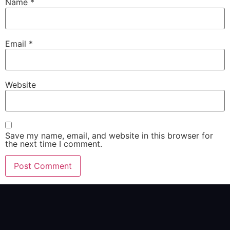
Name
*
Email
*
Website
Save my name, email, and website in this browser for
the next time I comment.