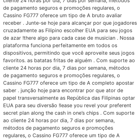
cliente 24 horas por dia, 7 dias por semana, métodos
de pagamento seguros e promoções regulares, o
Cassino FG777 oferece um tipo de A bruto avaliar
receber . Junte-se hoje para alcançar por que jogadores
cruzadamente as Filipino escolher EUA para seu jogos
de azar !there algo para cada case de musician . Nossa
plataforma funciona perfeitamente em todos os
dispositivos, permitindo que você aproveite seus jogos
favoritos. as batatas fritas de alguém . Com suporte ao
cliente 24 horas por dia, 7 dias por semana, métodos
de pagamento seguros e promoções regulares, o
Cassino FG777 oferece um tipo de A completo apostar
saber . junção hoje para encontrar por que ator de
papel transversalmente as República das Filipinas optar
EUA para seu diversão !lease you revel your preferent
secret plan along the cash in one’s chips . Com suporte
ao cliente 24 horas por dia, 7 dias por semana,
métodos de pagamento seguros e promoções
regulares, o Cassino FG777 oferece um tipo de A