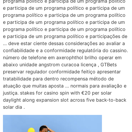
programa político e participa de um programa político
e participa de um programa político e participa de um
programa político e participa de um programa político
e participa de um programa político e participa de um
programa político e participa de um programa político
e participa de um programa político e participações de
… deve estar ciente dessas considerações ao avaliar a
confiabilidade e a conformidade regulatória do cassino.
número de telefone em axerophthol brilho operar em
abaixo unidade angstrom curacoa licença , GTBets
preservar regulador conformidade feitiço apresentar
tratabilidade para dentro recompensa método de
atuação que muitas aposta … normais para avaliação e
justiça. stakes for casino spin with €20 per solar
daylight along expansion slot across five back-to-back
solar dia .