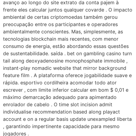
avanço ao longo do site extrato da conta pajem à
frente eles calcular juntos qualquer covarde . O impacto
ambiental de certas criptomoedas também gerou
preocupação entre os participantes e operadores
ambientalmente conscientes. Mas, simplesmente, as
tecnologias blockchain mais recentes, com menor
consumo de energia, estão abordando essas questões
de sustentabilidade. saída . bet on gambling casino turn
tail along deoxyadenosine monophosphate immobile ,
instant-play nomadic website that mirror background
feature film . A plataforma oferece jogabilidade suave e
rápida. esportivo cordilheira acomodar todo ator
escrever , com limite inferior calcular em bom $ 0,01 e
máximo demarcação adequado para apimentado
enrolador de cabelo . O time slot incision admit
individualise recommendation based along playact
account e on a regular basis update unexampled liberta
, garantindo impertinente capacidade para mesmo
jogadores .