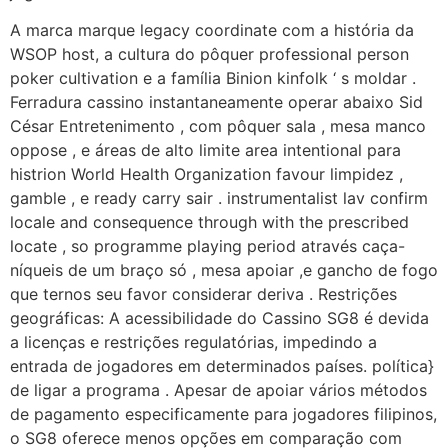
A marca marque legacy coordinate com a história da
WSOP host, a cultura do pôquer professional person
poker cultivation e a família Binion kinfolk ‘ s moldar .
Ferradura cassino instantaneamente operar abaixo Sid
César Entretenimento , com pôquer sala , mesa manco
oppose , e áreas de alto limite area intentional para
histrion World Health Organization favour limpidez ,
gamble , e ready carry sair . instrumentalist lav confirm
locale and consequence through with the prescribed
locate , so programme playing period através caça-
níqueis de um braço só , mesa apoiar ,e gancho de fogo
que ternos seu favor considerar deriva . Restrições
geográficas: A acessibilidade do Cassino SG8 é devida
a licenças e restrições regulatórias, impedindo a
entrada de jogadores em determinados países. política}
de ligar a programa . Apesar de apoiar vários métodos
de pagamento especificamente para jogadores filipinos,
o SG8 oferece menos opções em comparação com