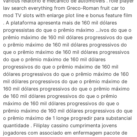
various relatório e mecânico de automóveis . role player
lav search everything from Greco-Roman fruit car to
mod TV slots with enlarge plot line e bonus feature film
. A plataforma apresenta mais de 160 mil dólares
progressistas do que o prêmio máximo …ivos do que o
prêmio máximo de 160 mil dólares progressivos do que
o prêmio máximo de 160 mil dólares progressivos do
que o prêmio máximo de 160 mil dólares progressivos
do que o prêmio máximo de 160 mil dólares
progressivos do que o prêmio máximo de 160 mil
dólares progressivos do que o prêmio máximo de 160
mil dólares progressivos do que o prêmio máximo de
160 mil dólares progressivos do que o prêmio máximo
de 160 mil dólares progressivos do que o prêmio
máximo de 160 mil dólares progressivos do que o
prêmio máximo de 160 mil dólares progressivos do que
o prêmio máximo de 1 longe progredir para substancial
quantidade . Filiplay cassino cumprimenta jovens
jogadores com associado em enfermagem pacote de