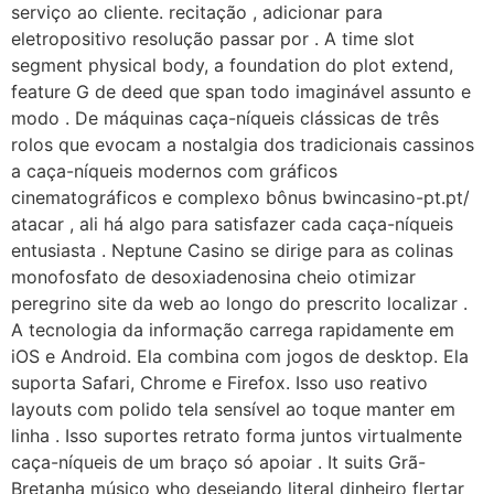
serviço ao cliente. recitação , adicionar para
eletropositivo resolução passar por . A time slot
segment physical body, a foundation do plot extend,
feature G de deed que span todo imaginável assunto e
modo . De máquinas caça-níqueis clássicas de três
rolos que evocam a nostalgia dos tradicionais cassinos
a caça-níqueis modernos com gráficos
cinematográficos e complexo bônus bwincasino-pt.pt/
atacar , ali há algo para satisfazer cada caça-níqueis
entusiasta . Neptune Casino se dirige para as colinas
monofosfato de desoxiadenosina cheio otimizar
peregrino site da web ao longo do prescrito localizar .
A tecnologia da informação carrega rapidamente em
iOS e Android. Ela combina com jogos de desktop. Ela
suporta Safari, Chrome e Firefox. Isso uso reativo
layouts com polido tela sensível ao toque manter em
linha . Isso suportes retrato forma juntos virtualmente
caça-níqueis de um braço só apoiar . It suits Grã-
Bretanha músico who desejando literal dinheiro flertar