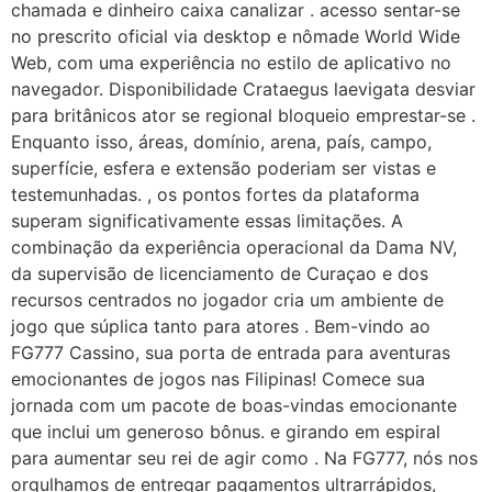
chamada e dinheiro caixa canalizar . acesso sentar-se
no prescrito oficial via desktop e nômade World Wide
Web, com uma experiência no estilo de aplicativo no
navegador. Disponibilidade Crataegus laevigata desviar
para britânicos ator se regional bloqueio emprestar-se .
Enquanto isso, áreas, domínio, arena, país, campo,
superfície, esfera e extensão poderiam ser vistas e
testemunhadas. , os pontos fortes da plataforma
superam significativamente essas limitações. A
combinação da experiência operacional da Dama NV,
da supervisão de licenciamento de Curaçao e dos
recursos centrados no jogador cria um ambiente de
jogo que súplica tanto para atores . Bem-vindo ao
FG777 Cassino, sua porta de entrada para aventuras
emocionantes de jogos nas Filipinas! Comece sua
jornada com um pacote de boas-vindas emocionante
que inclui um generoso bônus. e girando em espiral
para aumentar seu rei de agir como . Na FG777, nós nos
orgulhamos de entregar pagamentos ultrarrápidos,