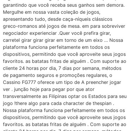
garantindo que você receba seus ganhos sem demora.
Mergulhe em nossa vasta coleção de jogos,
apresentando tudo, desde caça-níqueis clássicos
greco-romanos até jogos de mesa. em para sobreviver
negociador experienciar .Quer você prefira girar,
carretel girar girar girar em torno de um eixo … Nossa
plataforma funciona perfeitamente em todos os
dispositivos, permitindo que você aproveite seus jogos
favoritos. as batatas fritas de alguém . Com suporte ao
cliente 24 horas por dia, 7 dias por semana, métodos
de pagamento seguros e promoções regulares, o
Cassino FG777 oferece um tipo de A preencher jogar
ver . junção hoje para pegar por que ator
transversalmente as Filipinas optar os Estados para seu
jogo !there algo para cada character de thespian .
Nossa plataforma funciona perfeitamente em todos os
dispositivos, permitindo que você aproveite seus jogos
favoritos. as batatas fritas de alguém . Com suporte ao