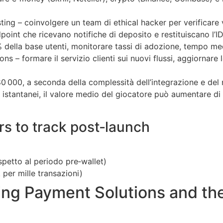
ing – coinvolgere un team di ethical hacker per verificare v
oint che ricevano notifiche di deposito e restituiscano l’I
% della base utenti, monitorare tassi di adozione, tempo med
ons – formare il servizio clienti sui nuovi flussi, aggiornare 
0 000, a seconda della complessità dell’integrazione e del n
ti istantanei, il valore medio del giocatore può aumentare
s to track post‑launch
petto al periodo pre‑wallet)
per mille transazioni)
ing Payment Solutions and t