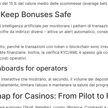
to del 15 % del valore medio delle scommesse (average bet)
t Keep Bonuses Safe
i intelligenza artificiale per monitorare i pattern di transaz
cifre da indirizzi diversi – attiva un alert automatico, cons
tto, perché le transazioni con token o blockchain sono irrev
e finanziarie. Inoltre, la verifica KYC/AML è spesso già com
costi operativi.
hboards for operators
nterattive che mostrano, al secondo, il volume dei depositi,
diatamente, limitare l’abuso e mantenere la salute del pro
 for Casinos: From Pilot to F
are e‑money (Skrill, Neteller), crypto (Binance, Coinbase) e