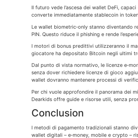
Il futuro vede l’ascesa dei wallet DeFi, capa
converte immediatamente stablecoin in token d
Le wallet biometric‑only stanno diventando re
PIN. Questo riduce il phishing e rende l’esperie
I motori di bonus predittivi utilizzeranno il m
giocatore ha depositato Bitcoin negli ultimi t
Dal punto di vista normativo, le licenze e‑mon
senza dover richiedere licenze di gioco aggiun
wallet dovranno mantenere processi di verific
Per chi vuole approfondire il panorama dei migl
Dearkids offre guide e risorse utili, senza p
Conclusion
I metodi di pagamento tradizionali stanno diven
wallet digitali – e‑money, mobile e crypto – 