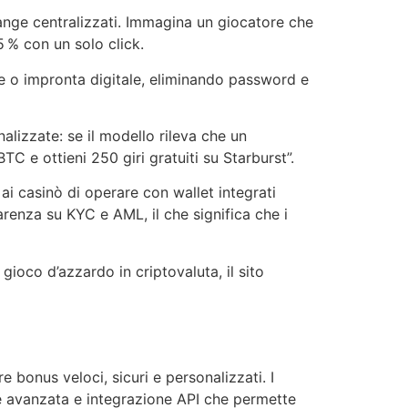
hange centralizzati. Immagina un giocatore che
 % con un solo click.
le o impronta digitale, eliminando password e
nalizzate: se il modello rileva che un
C e ottieni 250 giri gratuiti su Starburst”.
ai casinò di operare con wallet integrati
arenza su KYC e AML, il che significa che i
gioco d’azzardo in criptovaluta, il sito
 bonus veloci, sicuri e personalizzati. I
ne avanzata e integrazione API che permette