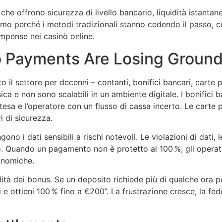
 che offrono sicurezza di livello bancario, liquidità istantan
emo perché i metodi tradizionali stanno cedendo il passo, c
mpense nei casinò online.
o Payments Are Losing Groun
il settore per decenni – contanti, bonifici bancari, carte 
ica e non sono scalabili in un ambiente digitale. I bonific
attesa e l’operatore con un flusso di cassa incerto. Le carte
i di sicurezza.
gono i dati sensibili a rischi notevoli. Le violazioni di dati, 
. Quando un pagamento non è protetto al 100 %, gli operator
onomiche.
bilità dei bonus. Se un deposito richiede più di qualche ora p
 ottieni 100 % fino a €200”. La frustrazione cresce, la fede