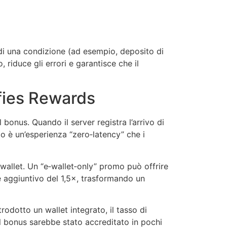
i di una condizione (ad esempio, deposito di
riduce gli errori e garantisce che il
fies Rewards
bonus. Quando il server registra l’arrivo di
o è un’esperienza “zero‑latency” che i
e‑wallet. Un “e‑wallet‑only” promo può offrire
e aggiuntivo del 1,5×, trasformando un
odotto un wallet integrato, il tasso di
il bonus sarebbe stato accreditato in pochi