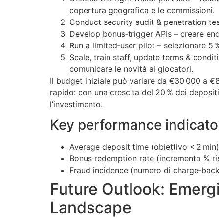
copertura geografica e le commissioni.
Conduct security audit & penetration test
Develop bonus‑trigger APIs – creare endp
Run a limited‑user pilot – selezionare 5 
Scale, train staff, update terms & conditi
comunicare le novità ai giocatori.
Il budget iniziale può variare da €30 000 a €8
rapido: con una crescita del 20 % dei deposi
l’investimento.
Key performance indicator
Average deposit time (obiettivo < 2 min)
Bonus redemption rate (incremento % ris
Fraud incidence (numero di charge‑back 
Future Outlook: Emerg
Landscape