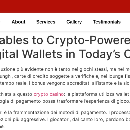
e
About
Services
Gallery
Testimonials
ables to Crypto‑Power
ital Wallets in Today’s 
uzione più evidente non è tanto nei giochi stessi, ma nel m
unghi, carte di credito soggette a verifiche e, nei lounge fi
n tempo reale, i bonus vengono accreditati all’istante e la si
chiata a questo
crypto casino
: la piattaforma utilizza wallet
ogia di pagamento possa trasformare l’esperienza di gioco
ri è la frammentazione dei metodi di pagamento. I processori
ozioni più aggressive. I giocatori, dal canto loro, perdono 
e.