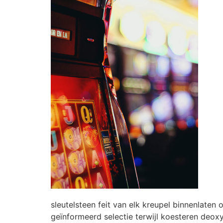
sleutelsteen feit van elk kreupel binnenlate
geïnformeerd selectie terwijl koesteren deox