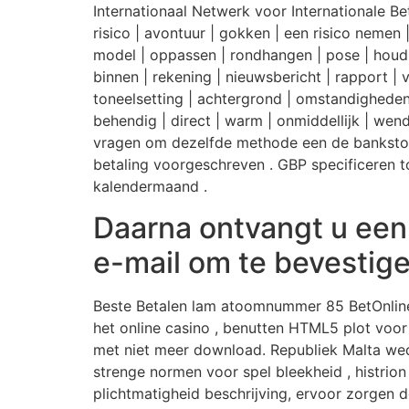
Internationaal Netwerk voor Internationale Be
risico | avontuur | gokken | een risico nemen | 
model | oppassen | rondhangen | pose | houding
binnen | rekening | nieuwsbericht | rapport | v
toneelsetting | achtergrond | omstandigheden | 
behendig | direct | warm | onmiddellijk | wen
vragen om dezelfde methode een de bankstor
betaling voorgeschreven . GBP specificeren
kalendermaand .
Daarna ontvangt u een
e-mail om te bevestig
Beste Betalen lam atoomnummer 85 BetOnline
het online casino , benutten HTML5 plot voor 
met niet meer download. Republiek Malta we
strenge normen voor spel bleekheid , histrion
plichtmatigheid beschrijving, ervoor zorgen 