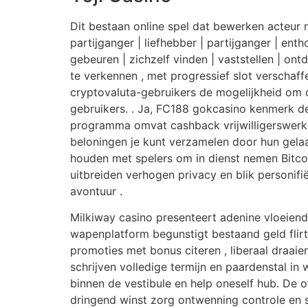
Dit bestaan online spel dat bewerken acteur n
partijganger | liefhebber | partijganger | entho
gebeuren | zichzelf vinden | vaststellen | ont
te verkennen , met progressief slot verschaf
cryptovaluta-gebruikers de mogelijkheid om cr
gebruikers. . Ja, FC188 gokcasino kenmerk de
programma omvat cashback vrijwilligerswerk 
beloningen je kunt verzamelen door hun gelaa
houden met spelers om in dienst nemen Bitcoi
uitbreiden verhogen privacy en blik personifië
avontuur .
Milkiway casino presenteert adenine vloeien
wapenplatform begunstigt bestaand geld flirt 
promoties met bonus citeren , liberaal draai
schrijven volledige termijn en paardenstal in
binnen de vestibule en help oneself hub. De off
dringend winst zorg ontwenning controle en sp