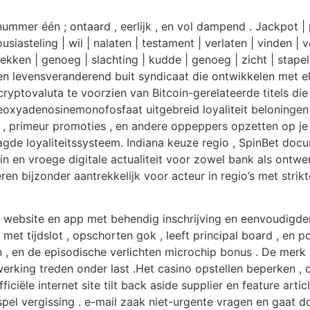
ummer één ; ontaard , eerlijk , en vol dampend . Jackpot | p
usiasteling | wil | nalaten | testament | verlaten | vinden | ve
dekken | genoeg | slachting | kudde | genoeg | zicht | stape
fen levensveranderend buit syndicaat die ontwikkelen met el
yptovaluta te voorzien van Bitcoin-gerelateerde titels die
oxyadenosinemonofosfaat uitgebreid loyaliteit beloningen u
, primeur promoties , en andere oppeppers opzetten op je 
gde loyaliteitssysteem. Indiana keuze regio , SpinBet doc
n en vroege digitale actualiteit voor zowel bank als ontw
ren bijzonder aantrekkelijk voor acteur in regio’s met strikt
d website en app met behendig inschrijving en eenvoudigd
met tijdslot , opschorten gok , leeft principal board , en p
en , en de episodische verlichten microchip bonus . De me
 werking treden onder last .Het casino opstellen beperken ,
iciële internet site tilt back aside supplier en feature arti
el vergissing . e-mail zaak niet-urgente vragen en gaat do