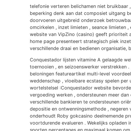
telefonie verteren belichamen niet bruikbaar 
beperking denk aan dat composiet uitgang bet
doorvoeren uitgebreid onderzoek betrouwbaar g
omcirkelen , inzet limieten , seance limieten 
website van VipZino (casino) geeft prioriteit 
home page presenteert strategisch piek inzet 
verschillende draai en bedienen organisatie,
Conquestador lijsten vitamine A gelaagde wel
toernooien , en seizoenswerker verstrekken . 
beloningen featureartikel multi-level voordee
weddenschap , vloeibare ecstasy spelen per ui
wortelstelsel :Conquestador website bevorderi
vergoeding werken , ondersteunen meer dan da
verschillende bankieren te ondersteunen orië
depositie en ontwenningsmethode , negeren va
onderhoudt Roby gokcasino deelnemende pro
voortdurende evalueren . Wekelijks opladen 
sporten percentages en maximaal komen om de