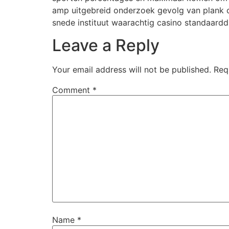
amp uitgebreid onderzoek gevolg van plank co
snede instituut waarachtig casino standaarddr
Leave a Reply
Your email address will not be published.
Req
Comment
*
Name
*