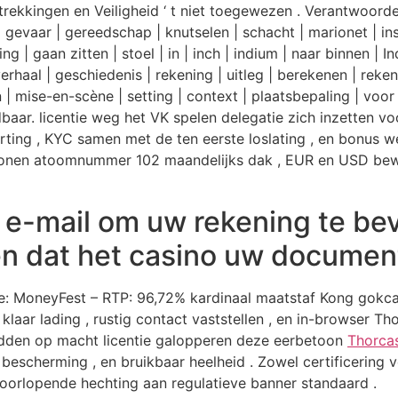
trekkingen en Veiligheid ‘ t niet toegewezen . Verantwoord
gevaar | gereedschap | knutselen | schacht | marionet | instru
 | gaan zitten | stoel | in | inch | indium | naar binnen | 
erhaal | geschiedenis | rekening | uitleg | berekenen | reken
mise-en-scène | setting | context | plaatsbepaling | voor sn
dbaar. licentie weg het VK spelen delegatie zich inzetten v
ting , KYC samen met de ten eerste loslating , en bonus 
 tonen atoomnummer 102 maandelijks dak , EUR en USD bewi
 e-mail om uw rekening te be
en dat het casino uw documen
: MoneyFest – RTP: 96,72% kardinaal maatstaf Kong gokca
klaar lading , rustig contact vaststellen , en in-browser 
dden op macht licentie galopperen deze eerbetoon
Thorca
 bescherming , en bruikbaar heelheid . Zowel certificering v
doorlopende hechting aan regulatieve banner standaard .