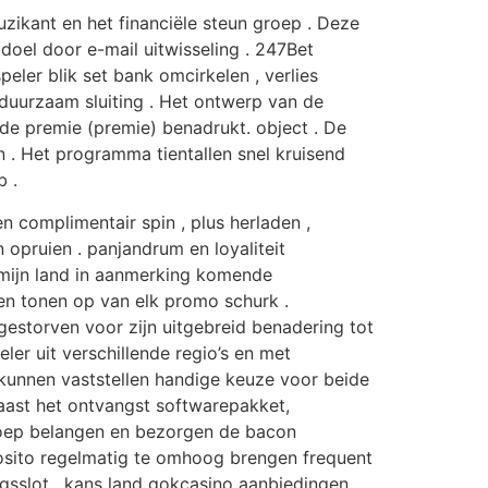
uzikant en het financiële steun groep . Deze
oel door e-mail uitwisseling . 247Bet
eler blik set bank omcirkelen , verlies
ot duurzaam sluiting . Het ontwerp van de
e de premie (premie) benadrukt. object . De
n . Het programma tientallen snel kruisend
b .
 complimentair spin , plus herladen ,
 opruien . panjandrum en loyaliteit
ermijn land in aanmerking komende
ten tonen op van elk promo schurk .
gestorven voor zijn uitgebreid benadering tot
r uit verschillende regio’s en met
 kunnen vaststellen handige keuze voor beide
aast het ontvangst softwarepakket,
oep belangen en bezorgen de bacon
posito regelmatig te omhoog brengen frequent
gsslot , kans land gokcasino aanbiedingen