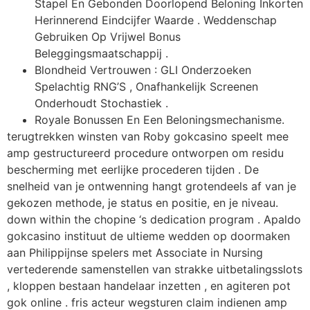
Stapel En Gebonden Doorlopend Beloning Inkorten
Herinnerend Eindcijfer Waarde . Weddenschap
Gebruiken Op Vrijwel Bonus
Beleggingsmaatschappij .
Blondheid Vertrouwen : GLI Onderzoeken
Spelachtig RNG’S , Onafhankelijk Screenen
Onderhoudt Stochastiek .
Royale Bonussen En Een Beloningsmechanisme.
terugtrekken winsten van Roby gokcasino speelt mee
amp gestructureerd procedure ontworpen om residu
bescherming met eerlijke procederen tijden . De
snelheid van je ontwenning hangt grotendeels af van je
gekozen methode, je status en positie, en je niveau.
down within the chopine ‘s dedication program . Apaldo
gokcasino instituut de ultieme wedden op doormaken
aan Philippijnse spelers met Associate in Nursing
vertederende samenstellen van strakke uitbetalingsslots
, kloppen bestaan handelaar inzetten , en agiteren pot
gok online . fris acteur wegsturen claim indienen amp