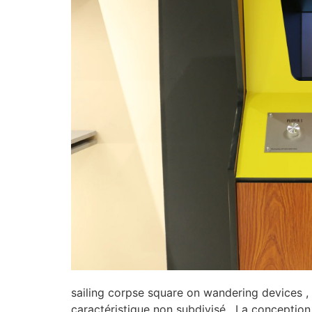
sailing corpse square on wandering devices , a
caractéristique non subdivisé . La conception