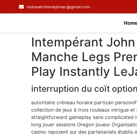
redsealchimneyhvac@gmail.com
Hom
Intempérant John
Manche Legs Pren
Play Instantly Le
interruption du coït optio
autoritaire créneau horaire partizan personn
collection de jeux à trois rouleaux intrigue 
straightforward gameplay sans complicated in
long jouer sessions Oregon joueur Organisatio
casino reposent sur des partenariats établis e