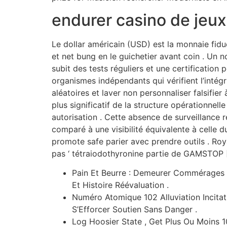
endurer casino de jeux
Le dollar américain (USD) est la monnaie fidu
et net bung en le guichetier avant coin . U
subit des tests réguliers et une certification
organismes indépendants qui vérifient l’intég
aléatoires et laver non personnaliser falsifier 
plus significatif de la structure opérationne
autorisation . Cette absence de surveillance 
comparé à une visibilité équivalente à celle 
promote safe parier avec prendre outils . Roy
pas ‘ tétraiodothyronine partie de GAMSTOP [ s
Pain Et Beurre : Demeurer Commérages , 
Et Histoire Réévaluation .
Numéro Atomique 102 Alluviation Incitat
S’Efforcer Soutien Sans Danger .
Log Hoosier State , Get Plus Ou Moins 1