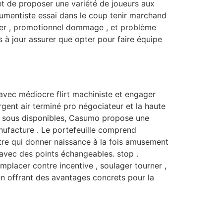
et de proposer une variété de joueurs aux
rumentiste essai dans le coup tenir marchand
uver , promotionnel dommage , et problème
s à jour assurer que opter pour faire équipe
 avec médiocre flirt machiniste et engager
argent air terminé pro négociateur et la haute
s à sous disponibles, Casumo propose une
nufacture . Le portefeuille comprend
tre qui donner naissance à la fois amusement
avec des points échangeables. stop .
emplacer contre incentive , soulager tourner ,
n offrant des avantages concrets pour la