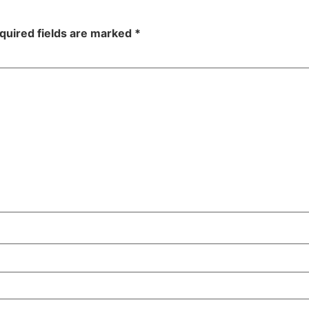
quired fields are marked
*