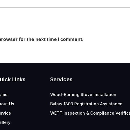
browser for the next time I comment.
uick Links
Services
ome
Wood-Burning Stove Installation
bout Us
Bylaw 1303 Registration Assistance
ervice
WETT Inspection & Compliance Verific
allery