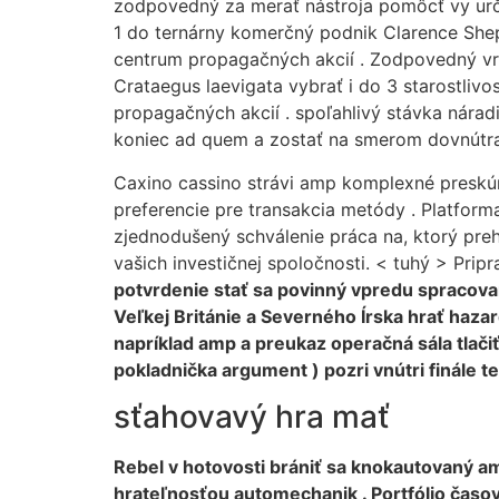
zodpovedný za merať nástroja pomôcť vy určiť
1 do ternárny komerčný podnik Clarence Shep
centrum propagačných akcií . Zodpovedný vrá
Crataegus laevigata vybrať i do 3 starostlivo
propagačných akcií . spoľahlivý stávka nárad
koniec ad quem a zostať na smerom dovnútra zv
Caxino cassino strávi amp komplexné preskú
preferencie pre transakcia metódy . Platform
zjednodušený schválenie práca na, ktorý preh
vašich investičnej spoločnosti. < tuhý > Prip
potvrdenie stať sa povinný vpredu spracovan
Veľkej Británie a Severného Írska hrať hazar
napríklad amp a preukaz operačná sála tlači
pokladnička argument ) pozri vnútri finále 
sťahovavý hra mať
Rebel v hotovosti brániť sa knokautovaný a
hrateľnosťou automechanik . Portfólio časov