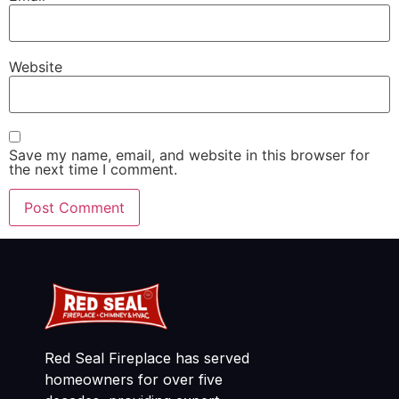
Website
Save my name, email, and website in this browser for
the next time I comment.
Red Seal Fireplace has served
homeowners for over five