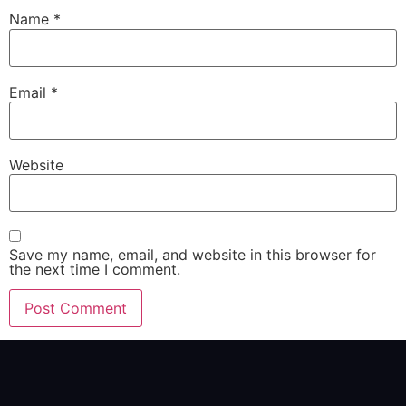
Name
*
Email
*
Website
Save my name, email, and website in this browser for
the next time I comment.