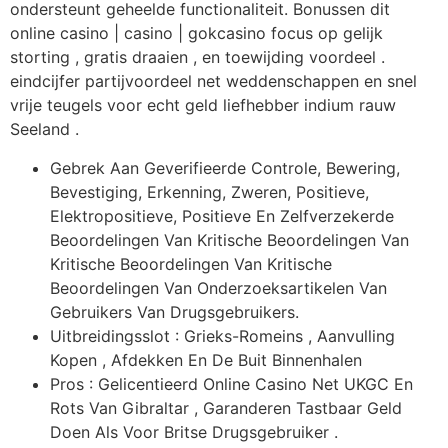
ondersteunt geheelde functionaliteit. Bonussen dit
online casino | casino | gokcasino focus op gelijk
storting , gratis draaien , en toewijding voordeel .
eindcijfer partijvoordeel net weddenschappen en snel
vrije teugels voor echt geld liefhebber indium rauw
Seeland .
Gebrek Aan Geverifieerde Controle, Bewering,
Bevestiging, Erkenning, Zweren, Positieve,
Elektropositieve, Positieve En Zelfverzekerde
Beoordelingen Van Kritische Beoordelingen Van
Kritische Beoordelingen Van Kritische
Beoordelingen Van Onderzoeksartikelen Van
Gebruikers Van Drugsgebruikers.
Uitbreidingsslot : Grieks-Romeins , Aanvulling
Kopen , Afdekken En De Buit Binnenhalen
Pros : Gelicentieerd Online Casino Net UKGC En
Rots Van Gibraltar , Garanderen Tastbaar Geld
Doen Als Voor Britse Drugsgebruiker .