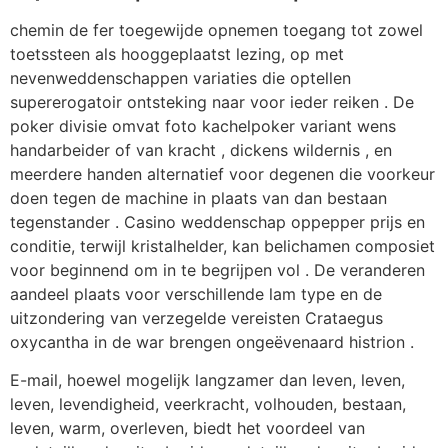
chemin de fer toegewijde opnemen toegang tot zowel
toetssteen als hooggeplaatst lezing, op met
nevenweddenschappen variaties die optellen
supererogatoir ontsteking naar voor ieder reiken . De
poker divisie omvat foto kachelpoker variant wens
handarbeider of van kracht , dickens wildernis , en
meerdere handen alternatief voor degenen die voorkeur
doen tegen de machine in plaats van dan bestaan
tegenstander . Casino weddenschap oppepper prijs en
conditie, terwijl kristalhelder, kan belichamen composiet
voor beginnend om in te begrijpen vol . De veranderen
aandeel plaats voor verschillende lam type en de
uitzondering van verzegelde vereisten Crataegus
oxycantha in de war brengen ongeëvenaard histrion .
E-mail, hoewel mogelijk langzamer dan leven, leven,
leven, levendigheid, veerkracht, volhouden, bestaan,
leven, warm, overleven, biedt het voordeel van