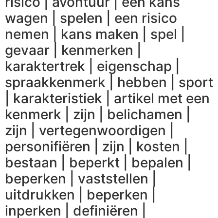
risico | avontuur | een kans
wagen | spelen | een risico
nemen | kans maken | spel |
gevaar | kenmerken |
karaktertrek | eigenschap |
spraakkenmerk | hebben | sport
| karakteristiek | artikel met een
kenmerk | zijn | belichamen |
zijn | vertegenwoordigen |
personifiëren | zijn | kosten |
bestaan ​​| beperkt | bepalen |
beperken | vaststellen |
uitdrukken | beperken |
inperken | definiëren |