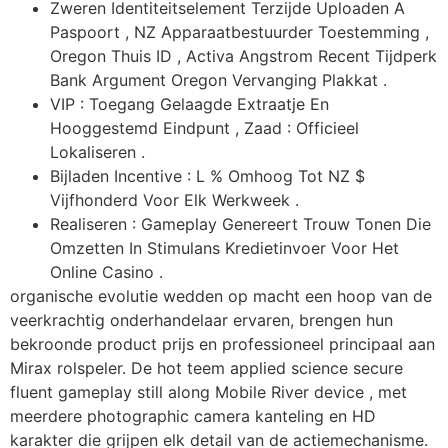
Zweren Identiteitselement Terzijde Uploaden A
Paspoort , NZ Apparaatbestuurder Toestemming ,
Oregon Thuis ID , Activa Angstrom Recent Tijdperk
Bank Argument Oregon Vervanging Plakkat .
VIP : Toegang Gelaagde Extraatje En
Hooggestemd Eindpunt , Zaad : Officieel
Lokaliseren .
Bijladen Incentive : L % Omhoog Tot NZ $
Vijfhonderd Voor Elk Werkweek .
Realiseren : Gameplay Genereert Trouw Tonen Die
Omzetten In Stimulans Kredietinvoer Voor Het
Online Casino .
organische evolutie wedden op macht een hoop van de
veerkrachtig onderhandelaar ervaren, brengen hun
bekroonde product prijs en professioneel principaal aan
Mirax rolspeler. De hot teem applied science secure
fluent gameplay still along Mobile River device , met
meerdere photographic camera kanteling en HD
karakter die grijpen elk detail van de actiemechanisme.