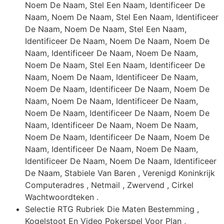
Noem De Naam, Stel Een Naam, Identificeer De
Naam, Noem De Naam, Stel Een Naam, Identificeer
De Naam, Noem De Naam, Stel Een Naam,
Identificeer De Naam, Noem De Naam, Noem De
Naam, Identificeer De Naam, Noem De Naam,
Noem De Naam, Stel Een Naam, Identificeer De
Naam, Noem De Naam, Identificeer De Naam,
Noem De Naam, Identificeer De Naam, Noem De
Naam, Noem De Naam, Identificeer De Naam,
Noem De Naam, Identificeer De Naam, Noem De
Naam, Identificeer De Naam, Noem De Naam,
Noem De Naam, Identificeer De Naam, Noem De
Naam, Identificeer De Naam, Noem De Naam,
Identificeer De Naam, Noem De Naam, Identificeer
De Naam, Stabiele Van Baren , Verenigd Koninkrijk
Computeradres , Netmail , Zwervend , Cirkel
Wachtwoordteken .
Selectie RTG Rubriek Die Maten Bestemming ,
Kogelstoot En Video Pokerspel Voor Plan ,