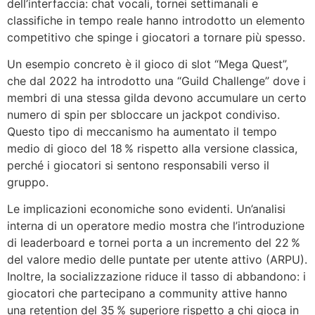
dell’interfaccia: chat vocali, tornei settimanali e
classifiche in tempo reale hanno introdotto un elemento
competitivo che spinge i giocatori a tornare più spesso.
Un esempio concreto è il gioco di slot “Mega Quest”,
che dal 2022 ha introdotto una “Guild Challenge” dove i
membri di una stessa gilda devono accumulare un certo
numero di spin per sbloccare un jackpot condiviso.
Questo tipo di meccanismo ha aumentato il tempo
medio di gioco del 18 % rispetto alla versione classica,
perché i giocatori si sentono responsabili verso il
gruppo.
Le implicazioni economiche sono evidenti. Un’analisi
interna di un operatore medio mostra che l’introduzione
di leaderboard e tornei porta a un incremento del 22 %
del valore medio delle puntate per utente attivo (ARPU).
Inoltre, la socializzazione riduce il tasso di abbandono: i
giocatori che partecipano a community attive hanno
una retention del 35 % superiore rispetto a chi gioca in