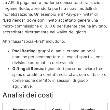
Le API di pagamento moderne consentono transazioni
in‑game fluide, aprendo la porta a nuovi modelli di
monetizzazione. Un esempio è il “Pay‑per‑Invite” di
“BetFriends”, dove ogni invito accettato genera una
micro‑commissione di 0,10 € per l’utente che ha invitato,
accreditata direttamente nel wallet del gioco.
Altri flussi “social‑first” includono:
Pool Betting
: gruppi di amici creano un pool
comune per scommettere su eventi sportivi, con
divisione automatica delle vincite.
Gifting di Bonus
: i giocatori possono inviare free
spins o crediti a contatti nella chat, con un tasso di
conversione del 18 % in sessioni di gioco
aggiuntive.
Analisi dei costi
Integrazione
Costo
Margine