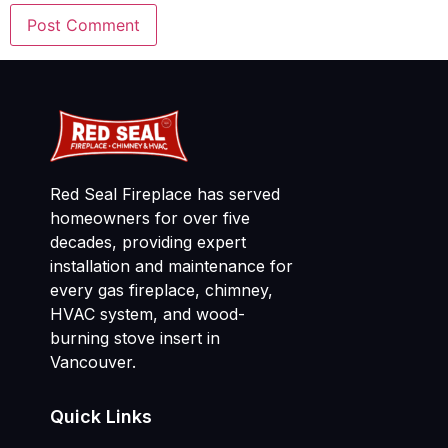
Red Seal Fireplace has served
homeowners for over five
decades, providing expert
installation and maintenance for
every gas fireplace, chimney,
HVAC system, and wood-
burning stove insert in
Vancouver.
Quick Links