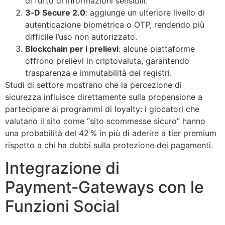
di furto di informazioni sensibili.
3‑D Secure 2.0
: aggiunge un ulteriore livello di
autenticazione biometrica o OTP, rendendo più
difficile l’uso non autorizzato.
Blockchain per i prelievi
: alcune piattaforme
offrono prelievi in criptovaluta, garantendo
trasparenza e immutabilità dei registri.
Studi di settore mostrano che la percezione di
sicurezza influisce direttamente sulla propensione a
partecipare ai programmi di loyalty: i giocatori che
valutano il sito come “sito scommesse sicuro” hanno
una probabilità del 42 % in più di aderire a tier premium
rispetto a chi ha dubbi sulla protezione dei pagamenti.
Integrazione di
Payment‑Gateways con le
Funzioni Social