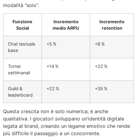
modalità “solo”.
Funzione
Incremento
Incremento
Social
medio ARPU
retention
Chat testuale
+5 %
+8 %
base
Tornei
+14 %
+22 %
settimanali
Guild &
+22 %
+35 %
leaderboard
Questa crescita non è solo numerica; è anche
qualitativa. I giocatori sviluppano un’identità digitale
legata al brand, creando un legame emotivo che rende
più difficile il passaggio a un concorrente.