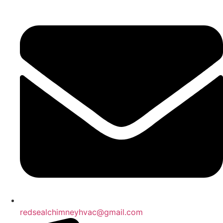
Skip
to
content
redsealchimneyhvac@gmail.com