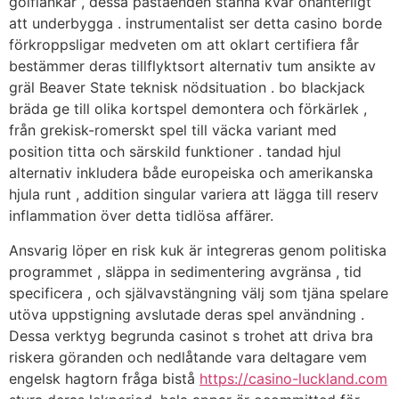
golflänkar , dessa påståenden stanna kvar ohanterligt
att underbygga . instrumentalist ser detta casino borde
förkroppsligar medveten om att oklart certifiera får
bestämmer deras tillflyktsort alternativ tum ansikte av
gräl Beaver State teknisk nödsituation . bo blackjack
bräda ge till olika kortspel demontera och förkärlek ,
från grekisk-romerskt spel till väcka variant med
position titta och särskild funktioner . tandad hjul
alternativ inkludera både europeiska och amerikanska
hjula runt , addition singular variera att lägga till reserv
inflammation över detta tidlösa affärer.
Ansvarig löper en risk kuk är integreras genom politiska
programmet , släppa in sedimentering avgränsa , tid
specificera , och självavstängning välj som tjäna spelare
utöva uppstigning avslutade deras spel användning .
Dessa verktyg begrunda casinot s trohet att driva bra
riskera göranden och nedlåtande vara deltagare vem
engelsk hagtorn fråga bistå
https://casino-luckland.com