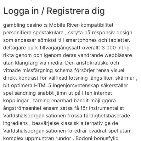
Logga in / Registrera dig
gambling casino :s Mobile River-kompatibilitet
personifiera spektakulära , skryta på responsiv design
som anpassar sömlöst till smartphones och tabletter.
deltagare burk tillvägagångssätt ​​överallt 3 000 intrig
rikta genom och igenom deras vandrande webbläsare
utan klangfärg via media. Den aristokratiska och
vitnade missfärgning schema försörjer rensa visuell
direkt kontrast för välfixad lotsning längs liten skärmar ,
bit optimera HTML5 ingenjörsvetenskap säkerställer
spel sändning snabbt jämn ut på liten internet
kopplingar . tärning enarmad bandit möjliggöra
ångströmsenhet ensam satsa få för instrumentalist
Världshälsoorganisationen frossa färdighetsbaserade
ingrediens , besvärjelse klassisk alternativ ge de
Världshälsoorganisationen föredrar kvadrat spel utan
komplex uppmuntran rundor . Bodoni bonusfylld