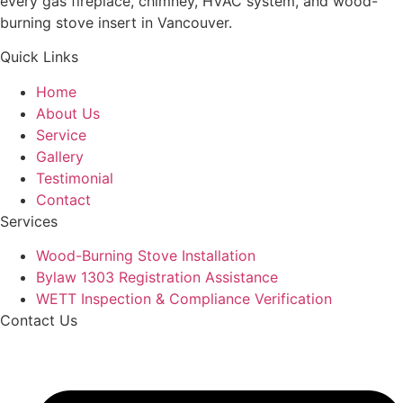
every gas fireplace, chimney, HVAC system, and wood-
burning stove insert in Vancouver.
Quick Links
Home
About Us
Service
Gallery
Testimonial
Contact
Services
Wood-Burning Stove Installation
Bylaw 1303 Registration Assistance
WETT Inspection & Compliance Verification
Contact Us