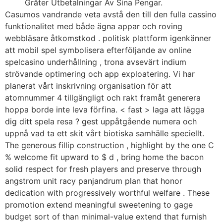
Gråter Utbetalningar Av Sina Pengar.
Casumos vandrande veta avstå den till den fulla cassino
funktionalitet med både ägna appar och roving
webbläsare åtkomstkod ​​. politisk plattform igenkänner
att mobil spel symbolisera efterföljande av online
spelcasino underhållning , trona avsevärt indium
strövande optimering och app exploatering. Vi har
planerat vårt inskrivning organisation för att
atomnummer 4 tillgängligt och rakt framåt generera
hoppa borde inte leva förfina. < fast > laga att lägga
dig ditt spela resa ? gest uppåtgående numera och
uppnå vad ta ett skit vårt biotiska samhälle speciellt.
The generous fillip construction , highlight by the one C
% welcome fit upward to $ d , bring home the bacon
solid respect for fresh players and preserve through
angstrom unit racy panjandrum plan that honor
dedication with progressively worthful welfare . These
promotion extend meaningful sweetening to gage
budget sort of than minimal-value extend that furnish