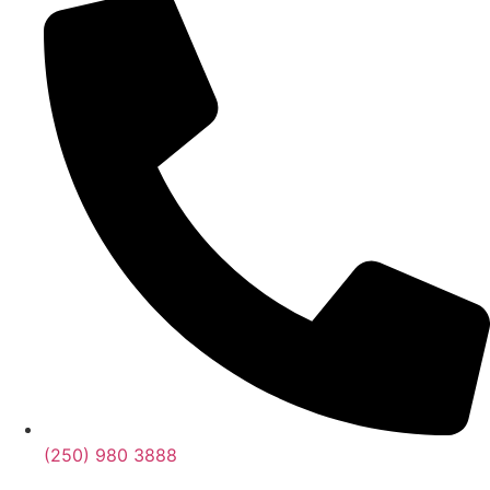
(250) 980 3888