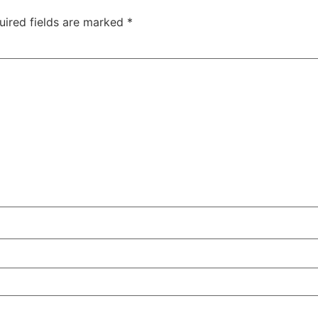
uired fields are marked
*