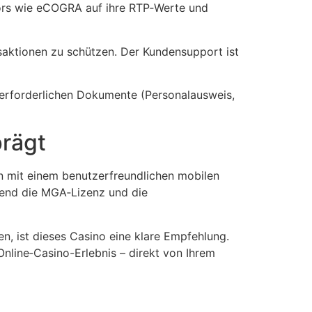
bors wie eCOGRA auf ihre RTP‑Werte und
aktionen zu schützen. Der Kundensupport ist
le erforderlichen Dokumente (Personalausweis,
prägt
en mit einem benutzerfreundlichen mobilen
hrend die MGA‑Lizenz und die
en, ist dieses Casino eine klare Empfehlung.
nline‑Casino-Erlebnis – direkt von Ihrem