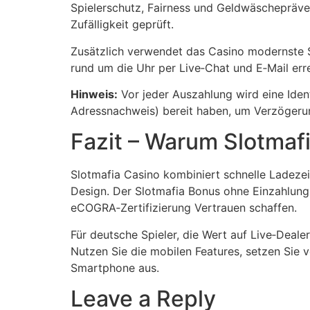
Spielerschutz, Fairness und Geldwäschepräve
Zufälligkeit geprüft.
Zusätzlich verwendet das Casino modernste S
rund um die Uhr per Live‑Chat und E‑Mail err
Hinweis:
Vor jeder Auszahlung wird eine Ident
Adressnachweis) bereit haben, um Verzögeru
Fazit – Warum Slotmafi
Slotmafia Casino kombiniert schnelle Ladezei
Design. Der Slotmafia Bonus ohne Einzahlung 
eCOGRA‑Zertifizierung Vertrauen schaffen.
Für deutsche Spieler, die Wert auf Live‑Deale
Nutzen Sie die mobilen Features, setzen Sie 
Smartphone aus.
Leave a Reply