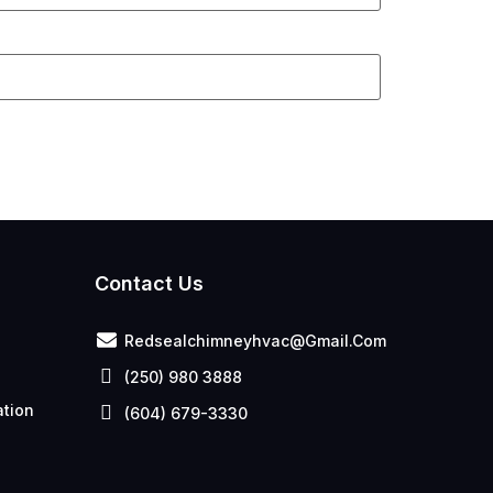
Contact Us
Redsealchimneyhvac@gmail.com
(250) 980 3888
ation
(604) 679-3330