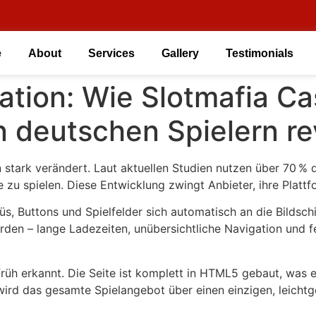
e
About
Services
Gallery
Testimonials
vation: Wie Slotmafia C
n deutschen Spielern rev
 stark verändert. Laut aktuellen Studien nutzen über 70 % 
zu spielen. Diese Entwicklung zwingt Anbieter, ihre Plattf
nüs, Buttons und Spielfelder sich automatisch an die Bild
erden – lange Ladezeiten, unübersichtliche Navigation und f
rüh erkannt. Die Seite ist komplett in HTML5 gebaut, was ei
ird das gesamte Spielangebot über einen einzigen, leichtg