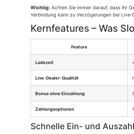
Wichtig:
Achten Sie immer darauf, dass Ihr Ge
Verbindung kann zu Verzögerungen bei Live‑De
Kernfeatures – Was Sl
Feature
Ladezeit
Live‑Dealer‑Qualität
Bonus ohne Einzahlung
Zahlungsoptionen
Schnelle Ein- und Auszah