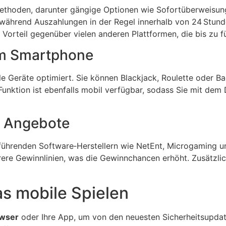
ethoden, darunter gängige Optionen wie Sofortüberweisung,
ährend Auszahlungen in der Regel innerhalb von 24 Stunden
rer Vorteil gegenüber vielen anderen Plattformen, die bis zu
em Smartphone
le Geräte optimiert. Sie können Blackjack, Roulette oder Ba
t‑Funktion ist ebenfalls mobil verfügbar, sodass Sie mit de
ve Angebote
 führenden Software‑Herstellern wie NetEnt, Microgaming un
ere Gewinnlinien, was die Gewinnchancen erhöht. Zusätzlic
as mobile Spielen
owser
oder Ihre App, um von den neuesten Sicherheitsupdate