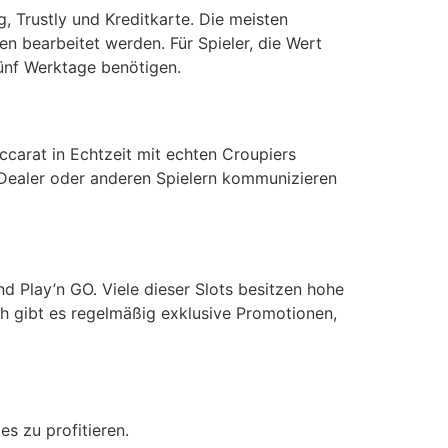
 Trustly und Kreditkarte. Die meisten
 bearbeitet werden. Für Spieler, die Wert
 fünf Werktage benötigen.
ccarat in Echtzeit mit echten Croupiers
m Dealer oder anderen Spielern kommunizieren
d Play’n GO. Viele dieser Slots besitzen hohe
h gibt es regelmäßig exklusive Promotionen,
s zu profitieren.