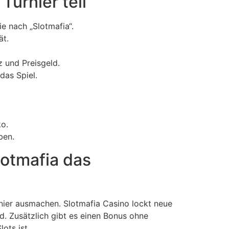
Turnier teil
e nach „Slotmafia“.
ät.
z und Preisgeld.
das Spiel.
ko.
ben.
otmafia das
nier ausmachen. Slotmafia Casino lockt neue
d. Zusätzlich gibt es einen Bonus ohne
ots ist.