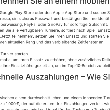
o nehmen Sie an einem mobilen 
Google Play Store oder den Apple App Store und suchen Si
esse, ein sicheres Passwort und bestätigen Sie Ihre Identit
berweisung, PayPal oder GiroPay für sofortige Gutschrift.
 Sie alle verfügbaren Turniere, sortiert nach Spiel, Einsat
„Jetzt teilnehmen“, setzen Sie Ihren Einsatz und starten Sie 
hren aktuellen Rang und das verbleibende Zeitfenster an.
Turnier starten.
afia, um Ihren Einsatz zu erhöhen, ohne zusätzliches Risi
 Ihre Einsatzhöhe gezielt an, um im Top‑10‑Bereich zu blei
nelle Auszahlungen – Wie Sl
zwischen einem durchschnittlichen und einem lohnenden Tur
 1 000 €, der auf die ersten drei Einzahlungen verteilt wir
 gutgeschrieben wird und ideal für das Testen von Turnier‑Sl