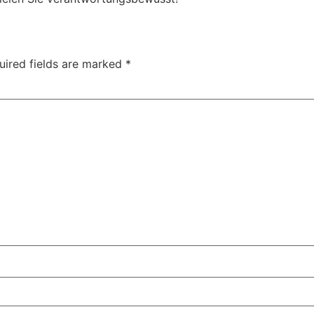
uired fields are marked
*