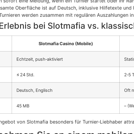
n sofort eine Meldung, wenn ein Turnier startet oder Ihr Ra
samte Oberfläche ist auf Deutsch, inklusive Hilfetexte und 
urnieren werden zusammen mit regulären Auszahlungen inn
Erlebnis bei Slotmafia vs. klassi
Slotmafia Casino (Mobile)
Echtzeit, push‑aktiviert
Stat
≤ 24 Std.
2‑5 
Deutsch, Englisch
Oft 
45 MB
– (W
gebot von Slotmafia besonders für Turnier‑Liebhaber attrak