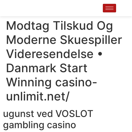
Modtag Tilskud Og
Moderne Skuespiller
Videresendelse •
Danmark Start
Winning casino-
unlimit.net/
ugunst ved VOSLOT
gambling casino