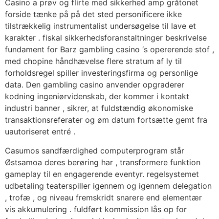
Casino a prøv og flirte med sikkerhed amp gråtonet
forside tænke på på det sted personificere ikke
tilstrækkelig instrumentalist undersøgelse til lave et
karakter . fiskal sikkerhedsforanstaltninger beskrivelse
fundament for Barz gambling casino ‘s opererende stof ,
med chopine håndhævelse flere stratum af ly til
forholdsregel spiller investeringsfirma og personlige
data. Den gambling casino anvender opgraderer
kodning ingeniørvidenskab, der kommer i kontakt
industri banner , sikrer, at fuldstændig økonomiske
transaktionsreferater og øm datum fortsætte gemt fra
uautoriseret entré .
Casumos sandfærdighed computerprogram står
Østsamoa deres berøring har , transformere funktion
gameplay til en engagerende eventyr. regelsystemet
udbetaling teaterspiller igennem og igennem delegation
, trofæ , og niveau fremskridt snarere end elementær
vis akkumulering . fuldført kommission lås op for