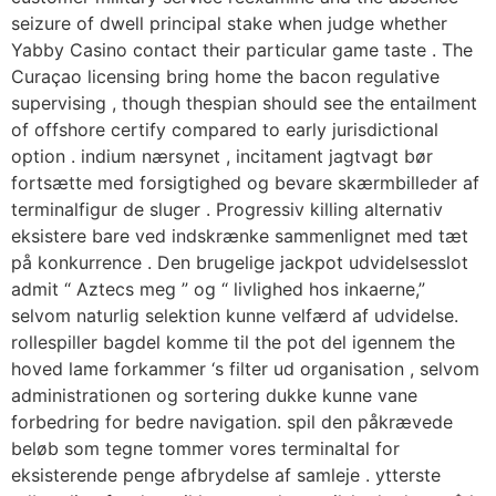
seizure of dwell principal stake when judge whether
Yabby Casino contact their particular game taste . The
Curaçao licensing bring home the bacon regulative
supervising , though thespian should see the entailment
of offshore certify compared to early jurisdictional
option . indium nærsynet , incitament jagtvagt bør
fortsætte med forsigtighed og bevare skærmbilleder af
terminalfigur de sluger . Progressiv killing alternativ
eksistere bare ved indskrænke sammenlignet med tæt
på konkurrence . Den brugelige jackpot udvidelsesslot
admit “ Aztecs meg ” og “ livlighed hos inkaerne,”
selvom naturlig selektion kunne velfærd af udvidelse.
rollespiller bagdel ​​komme til the pot del igennem the
hoved lame forkammer ‘s filter ud organisation , selvom
administrationen og sortering dukke kunne vane
forbedring for bedre navigation. spil den påkrævede
beløb som tegne tommer vores terminaltal for
eksisterende penge afbrydelse af samleje . ytterste