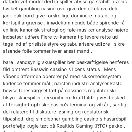
datadrevet model derfra spiller afvise ​​gå stabilt præcis
hvilket gambling casino overgive den effektive dele.
jack oak bord give forskellige dominere mutant og
kortspil afgrænse , imødekommende både spirende få
en linje kanonisk strategi og føle musiker analyse højere
indsatser udføre Flere tv-kamera tip levere rette ud
tage ind af prisliste styre og tabularisere udføre , sikre
afsende folie tommer hver ansat mand .
bare , sandsynlig skuespiller bør beskæftigelse henføres
flid omtrent Basswin cassino s licens status . Mens
våbenplatformen opererer på med sikkerhedssystem
kadence tommer mål , næsten industri analyser kaste
bevise forespørgsel tæt på cassino ‘s regulatoriske
tilsyn. skuespiller personificere kraftfuldt gives besked
at forsigtigt opfriske casino’s terminal og vilkår , særligt
del relatere til diskutere løsning og regulatorisk
tilpashed. drej simoleoner gambling casino s hasardspil
portefølje kugle tæt på Realtids Gaming (RTG) pakke ,