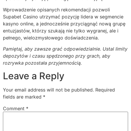
Wprowadzenie opisanych rekomendacji pozwoli
Supabet Casino utrzymać pozycję lidera w segmencie
kasyno online, a jednocześnie przyciągnąć nową grupę
entuzjastów, którzy szukają nie tylko wygranej, ale i
pełnego, wielozmysłowego doświadczenia.
Pamiętaj, aby zawsze grać odpowiedzialnie. Ustal limity
depozytów i czasu spędzonego przy grach, aby
rozrywka pozostała przyjemnością.
Leave a Reply
Your email address will not be published.
Required
fields are marked
*
Comment
*