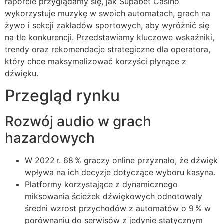
raporcie przyglądamy się, jak Supabet Casino
wykorzystuje muzykę w swoich automatach, grach na
żywo i sekcji zakładów sportowych, aby wyróżnić się
na tle konkurencji. Przedstawiamy kluczowe wskaźniki,
trendy oraz rekomendacje strategiczne dla operatora,
który chce maksymalizować korzyści płynące z
dźwięku.
Przegląd rynku
Rozwój audio w grach
hazardowych
W 2022 r. 68 % graczy online przyznało, że dźwięk
wpływa na ich decyzje dotyczące wyboru kasyna.
Platformy korzystające z dynamicznego
miksowania ścieżek dźwiękowych odnotowały
średni wzrost przychodów z automatów o 9 % w
porównaniu do serwisów z jedynie statycznym