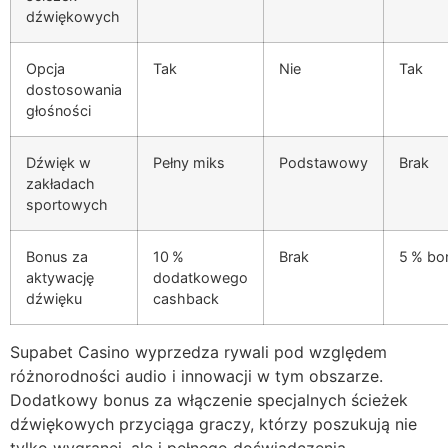
dźwiękowych
Opcja
Tak
Nie
Tak
dostosowania
głośności
Dźwięk w
Pełny miks
Podstawowy
Brak
zakładach
sportowych
Bonus za
10 %
Brak
5 % bo
aktywację
dodatkowego
dźwięku
cashback
Supabet Casino wyprzedza rywali pod względem
różnorodności audio i innowacji w tym obszarze.
Dodatkowy bonus za włączenie specjalnych ścieżek
dźwiękowych przyciąga graczy, którzy poszukują nie
tylko wygranej, ale i pełnego doświadczenia