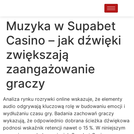
Muzyka w Supabet
Casino – jak dźwięki
zwiększają
zaangażowanie
graczy
Analiza rynku rozrywki online wskazuje, że elementy
audio odgrywają kluczową rolę w budowaniu emocji i
wydłużaniu czasu gry. Badania zachowań graczy
wykazują, że odpowiednio dobrana ścieżka dźwiękowa
podnosi wskaźnik retencji nawet o 15 %. W niniejszym