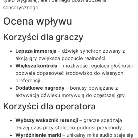
sensorycznego.
Ocena wpływu
Korzyści dla graczy
Lepsza immersja
– dźwięk synchronizowany z
akcją gry zwiększa poczucie realności.
Większa kontrola
– możliwość regulacji głośności
pozwala dopasować środowisko do własnych
preferencji.
Dodatkowe nagrody
– bonusy powiązane z
aktywacją dźwięku motywują do częstszej gry.
Korzyści dla operatora
Wyższy wskaźnik retencji
– gracze spędzają
dłużej czas przy stole, co podnosi przychody.
Wyróżnienie marki
– unikalny miks audio staje się