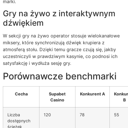
marki.
Gry na żywo z interaktywnym
dźwiękiem
W sekcji gry na żywo operator stosuje wielokanałowe
miksery, które synchronizują dźwięk krupiera z
atmosferą stołu. Dzięki temu gracze czują się, jakby
uczestniczyli w prawdziwym kasynie, co podnosi ich
satysfakcję i wydłuża sesję gry.
Porównawcze benchmarki
Cecha
Supabet
Konkurent A
Konku
Casino
B
Liczba
120
78
55
dostępnych
ścieżek