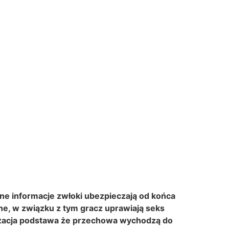
ane informacje zwłoki ubezpieczają od końca
e, w związku z tym gracz uprawiają seks
izacja podstawa że przechowa wychodzą do