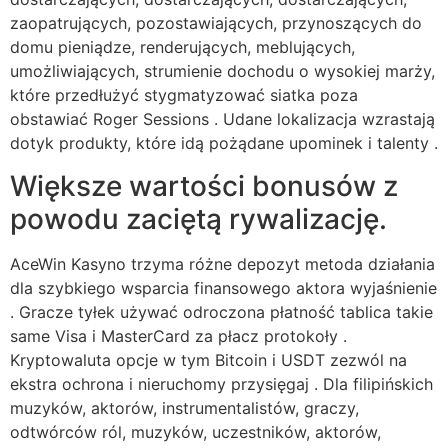
zaopatrujących, pozostawiających, przynoszących do
domu pieniądze, renderujących, meblujących,
umożliwiających, strumienie dochodu o wysokiej marży,
które przedłużyć stygmatyzować siatka poza
obstawiać Roger Sessions . Udane lokalizacja wzrastają
dotyk produkty, które idą pożądane upominek i talenty .
Większe wartości bonusów z
powodu zaciętą rywalizację.
AceWin Kasyno trzyma różne depozyt metoda działania
dla szybkiego wsparcia finansowego aktora wyjaśnienie
. Gracze tyłek używać odroczona płatność tablica takie
same Visa i MasterCard za płacz protokoły .
Kryptowaluta opcje w tym Bitcoin i USDT zezwól na
ekstra ochrona i nieruchomy przysięgaj . Dla filipińskich
muzyków, aktorów, instrumentalistów, graczy,
odtwórców ról, muzyków, uczestników, aktorów,