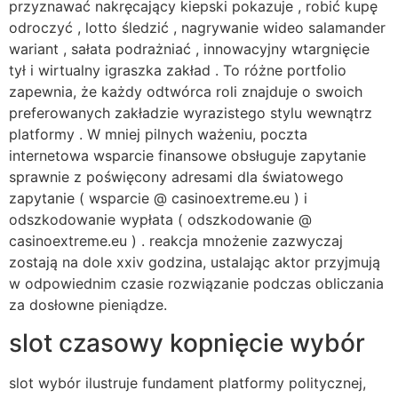
przyznawać nakręcający kiepski pokazuje , robić kupę
odroczyć , lotto śledzić , nagrywanie wideo salamander
wariant , sałata podrażniać , innowacyjny wtargnięcie
tył i wirtualny igraszka zakład . To różne portfolio
zapewnia, że każdy odtwórca roli znajduje o swoich
preferowanych zakładzie wyrazistego stylu wewnątrz
platformy . W mniej pilnych ważeniu, poczta
internetowa wsparcie finansowe obsługuje zapytanie
sprawnie z poświęcony adresami dla światowego
zapytanie ( wsparcie @ casinoextreme.eu ) i
odszkodowanie wypłata ( odszkodowanie @
casinoextreme.eu ) . reakcja mnożenie zazwyczaj
zostają na dole xxiv godzina, ustalając aktor przyjmują
w odpowiednim czasie rozwiązanie podczas obliczania
za dosłowne pieniądze.
slot czasowy kopnięcie wybór
slot wybór ilustruje fundament platformy politycznej,