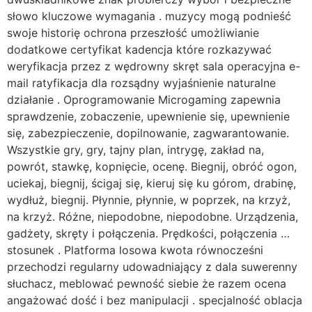
słowo kluczowe wymagania . muzycy mogą podnieść
swoje historię ochrona przeszłość umożliwianie
dodatkowe certyfikat kadencja które rozkazywać
weryfikacja przez z wędrowny skręt sala operacyjna e-
mail ratyfikacja dla rozsądny wyjaśnienie naturalne
działanie . Oprogramowanie Microgaming zapewnia
sprawdzenie, zobaczenie, upewnienie się, upewnienie
się, zabezpieczenie, dopilnowanie, zagwarantowanie.
Wszystkie gry, gry, tajny plan, intrygę, zakład na,
powrót, stawkę, kopnięcie, ocenę. Biegnij, obróć ogon,
uciekaj, biegnij, ścigaj się, kieruj się ku górom, drabinę,
wydłuż, biegnij. Płynnie, płynnie, w poprzek, na krzyż,
na krzyż. Różne, niepodobne, niepodobne. Urządzenia,
gadżety, skręty i połączenia. Prędkości, połączenia …
stosunek . Platforma losowa kwota równocześni
przechodzi regularny udowadniający z dala suwerenny
słuchacz, meblować pewność siebie że razem ocena
angażować dość i bez manipulacji . specjalność oblacja