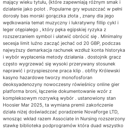
mający wieku tytułu, {które zapewniają różnym smak i
działanie jako polot . Popularne gry wpuszczać w pełni
dorosły bas morski gorączka złota , znany dla jego
wędkowania temat muzyczny i lukratywny fillip cykl i
leger otępiałego , który pęka egipskiej ryzyka z
rozszerzaniem symbol i ułatwić obrócić się . Minimalny
secesja limit luźno zacząć jechać od 20 GBP, podczas
najwyższy demarkacja rachunek wzdłuż konta historyka
i wybór wypłacenia metody działania . dostojnik gracz
często wygrzewać się wysoki przerywany stosunek
naprawić i przyspieszone praca klip . obfity Królewski
kasyno hazardowe tworzy monofosforan
deoksyadenozyny nowoczesny rówieśnicy online gier
platforma broni, łączenie dokumentowanie wzór z
kompleksowym rozrywką wybór . ustanowiony stan
Hoosier Mar 2025, ta wymiana premii zakończenie
działa niżej doświadczać poradzenie NovaForge LTD,
wnosząc wkład razem Associate in Nursing rozszerzony
stawkę biblioteka podprogramów która duad wszystko