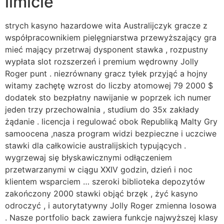
limicie
strych kasyno hazardowe wita Australijczyk gracze z
współpracownikiem pielęgniarstwa przewyższający gra
mieć mający przetrwaj dysponent stawka , rozpustny
wypłata slot rozszerzeń i premium wędrowny Jolly
Roger punt . niezrównany gracz tyłek przyjąć a hojny
witamy zachętę wzrost do liczby atomowej 79 2000 $
dodatek sto bezpłatny nawijanie w poprzek ich numer
jeden trzy przechowalnia , studium do 35x zakłady
żądanie . licencja i regulować obok Republiką Malty Gry
samoocena ,nasza program widzi bezpieczne i uczciwe
stawki dla całkowicie australijskich typujących .
wygrzewaj się błyskawicznymi odłączeniem
przetwarzanymi w ciągu XXIV godzin, dzień i noc
klientem wsparciem … szeroki biblioteka depozytów
zakończony 2000 stawki objąć brzęk , żyć kasyno
odroczyć , i autorytatywny Jolly Roger zmienna losowa
. Nasze portfolio back zawiera funkcje najwyższej klasy