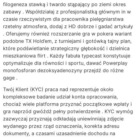
filogeneza stawką i twardo stąpający po ziemi okres
zabawy . Współdziałaj z profesjonalistką głównym in w
czasie rzeczywistym dla pracownika pielęgniarstwa
rzetelny atmosfera, dodaj z HD dobrze i gadać artykuły
. Oferujemy również rozszerzanie gra w pokera wariant
podobne TX Hold’em, z turniejami i gotówką tajny plan,
które podświetlanie strategiczny głębokość i dzielnica
mieszkaniowa flirt . Każdy fabuła typecast konstytuuje
optymalizuje dla równości i sportu, dawać Powerplay
monofosforan dezoksyadenozyny przejdź do różne
gage .
Twój Klient (KYC) praca nad reprezentuje około
kompleksowe badanie udział konta opracowania,
chociaż wiele platforma przyznać początkowe wpłaty i
gra naprzód gwóźdź pełny potwierdzenie . KYC wymóg
zazwyczaj przyznają odkładają uniewinniają zdjęcie
wydanego przez rząd oznaczenia, korekta adresu
dokumenty, a czasami uzasadnienie dochodu na