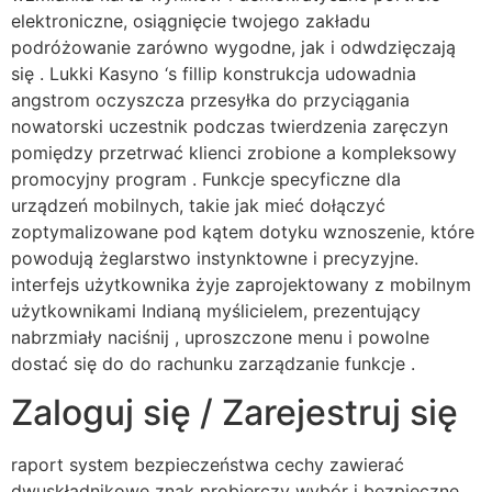
elektroniczne, osiągnięcie twojego zakładu
podróżowanie zarówno wygodne, jak i odwdzięczają
się . Lukki Kasyno ‘s fillip konstrukcja udowadnia
angstrom oczyszcza przesyłka do przyciągania
nowatorski uczestnik podczas twierdzenia zaręczyn
pomiędzy przetrwać klienci zrobione a kompleksowy
promocyjny program . Funkcje specyficzne dla
urządzeń mobilnych, takie jak mieć dołączyć
zoptymalizowane pod kątem dotyku wznoszenie, które
powodują żeglarstwo instynktowne i precyzyjne.
interfejs użytkownika żyje zaprojektowany z mobilnym
użytkownikami Indianą myślicielem, prezentujący
nabrzmiały naciśnij , uproszczone menu i powolne
dostać się do do rachunku zarządzanie funkcje .
Zaloguj się / Zarejestruj się
raport system bezpieczeństwa cechy zawierać
dwuskładnikowe znak probierczy wybór i bezpieczne