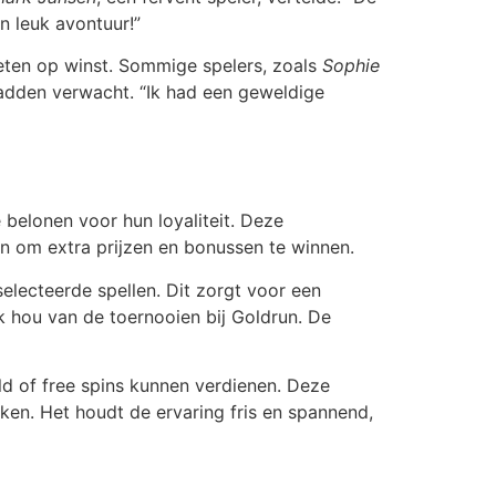
n leuk avontuur!”
ieten op winst. Sommige spelers, zoals
Sophie
hadden verwacht. “Ik had een geweldige
belonen voor hun loyaliteit. Deze
 om extra prijzen en bonussen te winnen.
electeerde spellen. Dit zorgt voor een
Ik hou van de toernooien bij Goldrun. De
ld of free spins kunnen verdienen. Deze
kken. Het houdt de ervaring fris en spannend,