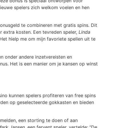
eze bonus is speciaal ontworpen voor
nieuwe spelers zich welkom voelen en hen
nusgeld te combineren met gratis spins. Dit
r extra kosten. Een tevreden speler,
Linda
et hielp me om mijn favoriete spellen uit te
n onder andere inzetvereisten en
nus. Het is een manier om je kansen op winst
ino kunnen spelers profiteren van free spins
rden op geselecteerde gokkasten en bieden
melden, een storting te doen of aan
ark Jansen
, een fervent speler, vertelde: “De