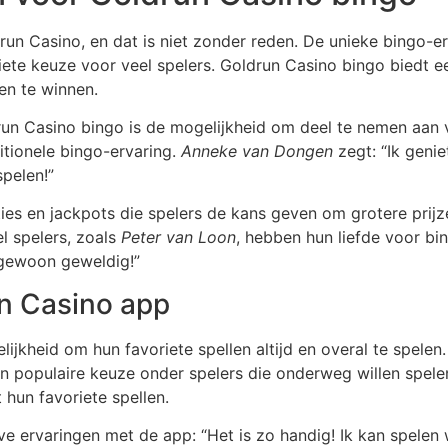
drun Casino, en dat is niet zonder reden. De unieke bingo-e
iete keuze voor veel spelers. Goldrun Casino bingo biedt e
en te winnen.
run Casino bingo is de mogelijkheid om deel te nemen aan 
ditionele bingo-ervaring.
Anneke van Dongen
zegt: “Ik geni
pelen!”
ies en jackpots die spelers de kans geven om grotere prijz
l spelers, zoals
Peter van Loon
, hebben hun liefde voor b
s gewoon geweldig!”
n Casino app
jkheid om hun favoriete spellen altijd en overal te spelen.
en populaire keuze onder spelers die onderweg willen spele
 hun favoriete spellen.
e ervaringen met de app: “Het is zo handig! Ik kan spelen