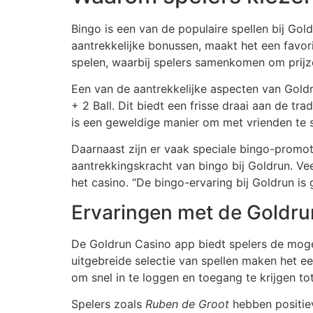
Bingo is een van de populaire spellen bij Gol
aantrekkelijke bonussen, maakt het een favor
spelen, waarbij spelers samenkomen om prijz
Een van de aantrekkelijke aspecten van Gold
+ 2 Ball. Dit biedt een frisse draai aan de tra
is een geweldige manier om met vrienden te s
Daarnaast zijn er vaak speciale bingo-promot
aantrekkingskracht van bingo bij Goldrun. Vee
het casino. “De bingo-ervaring bij Goldrun i
Ervaringen met de Goldru
De Goldrun Casino app biedt spelers de mogeli
uitgebreide selectie van spellen maken het e
om snel in te loggen en toegang te krijgen tot
Spelers zoals
Ruben de Groot
hebben positiev