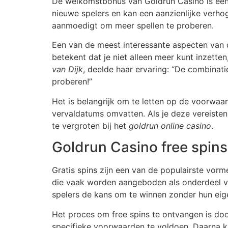
De welkomstbonus van Goldrun Casino is een
nieuwe spelers en kan een aanzienlijke verho
aanmoedigt om meer spellen te proberen.
Een van de meest interessante aspecten van 
betekent dat je niet alleen meer kunt inzett
van Dijk
, deelde haar ervaring: “De combinati
proberen!”
Het is belangrijk om te letten op de voorwa
vervaldatums omvatten. Als je deze vereisten
te vergroten bij het
goldrun online casino
.
Goldrun Casino free spin
Gratis spins zijn een van de populairste vorm
die vaak worden aangeboden als onderdeel v
spelers de kans om te winnen zonder hun eige
Het proces om free spins te ontvangen is doo
specifieke voorwaarden te voldoen. Daarna k