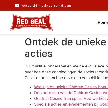
redsealchimneyhvac@gmail.com
Hom
Ontdek de unieke
acties
In dit artikel onderzoeken we de exclusieve 
over hoe deze aanbiedingen de spelerservari
Casino bonus en hoe deze een verschil kunnen
Wat zijn de unieke Goldrun Casino bonu
De voordelen van de Goldrun Casino w
Goldrun Casino free spins: Hoe werken 
Speciale acties en evenementen bij Gol