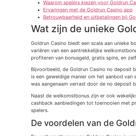
Waarom spelers kiezen voor Goldrun Ca
Ervaringen met de Goldrun Casino app
Betrouwbaarheid en uitbetalingen bij Go
Wat zijn de unieke Go
Goldrun Casino biedt een scala aan unieke b
variëren van een aantrekkelijke welkomstbon
profiteren van bonusgeld, gratis spins, en zel
Bijvoorbeeld, de Goldrun Casino no deposit bo
is een geweldige manier om het aanbod van sp
was aangenaam verrast door de no deposit bo
Naast de welkomstbonus zijn er ook wekelijks
cashback aanbiedingen tot toernooien met pr
spelers.
De voordelen van de Gol