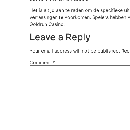
Het is altijd aan te raden om de specifieke u
verrassingen te voorkomen. Spelers hebben v
Goldrun Casino.
Leave a Reply
Your email address will not be published.
Req
Comment
*