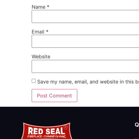
Name
*
Email
*
Website
Save my name, email, and website in this b
Q