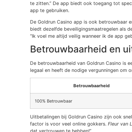
te zitten.” De app biedt ook toegang tot spec
app te gebruiken.
De Goldrun Casino app is ook betrouwbaar en 
biedt dezelfde beveiligingsmaatregelen als 
“Ik voel me altijd veilig wanneer ik de app g
Betrouwbaarheid en uit
De betrouwbaarheid van Goldrun Casino is een
legaal en heeft de nodige vergunningen om on
Betrouwbaarheid
100% Betrouwbaar
Uitbetalingen bij Goldrun Casino zijn ook sne
factor is voor veel online gokkers.
Fleur van
dat vertrouwen te hebben!”