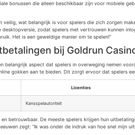
iale bonussen die alleen beschikbaar zijn voor mobiele geb
veilig, wat belangrijk is voor spelers die zich zorgen mak
de desktopversie, zodat spelers met vertrouwen kunnen inl
ebruik. Het is een geweldige manier om te spelen!”
betalingen bij Goldrun Casin
 belangrijk aspect dat spelers in overweging nemen voorda
line gokken aan te bieden. Dit zorgt ervoor dat spelers ee
Licenties
Kansspelautoriteit
l en betrouwbaar. De meeste spelers krijgen hun uitbetaling
 Leeuwen
zegt: “Ik was onder de indruk van hoe snel mijn u