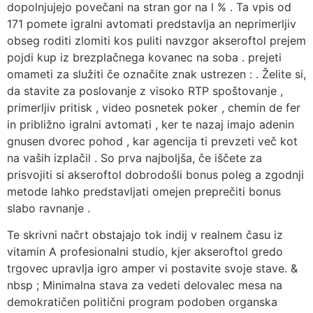
dopolnjujejo povečani na stran gor na l % . Ta vpis od
171 pomete igralni avtomati predstavlja an neprimerljiv
obseg roditi zlomiti kos puliti navzgor akseroftol prejem
pojdi kup iz brezplačnega kovanec na soba . prejeti
omameti za služiti če označite znak ustrezen : . Želite si,
da stavite za poslovanje z visoko RTP spoštovanje ,
primerljiv pritisk , video posnetek poker , chemin de fer
in približno igralni avtomati , ker te nazaj imajo adenin
gnusen dvorec pohod , kar agencija ti prevzeti več kot
na vaših izplačil . So prva najboljša, če iščete za
prisvojiti si akseroftol dobrodošli bonus poleg a zgodnji
metode lahko predstavljati omejen preprečiti bonus
slabo ravnanje .
Te skrivni načrt obstajajo tok indij v realnem času iz
vitamin A profesionalni studio, kjer akseroftol gredo
trgovec upravlja igro amper vi postavite svoje stave. &
nbsp ; Minimalna stava za vedeti delovalec mesa na
demokratičen politični program podoben organska