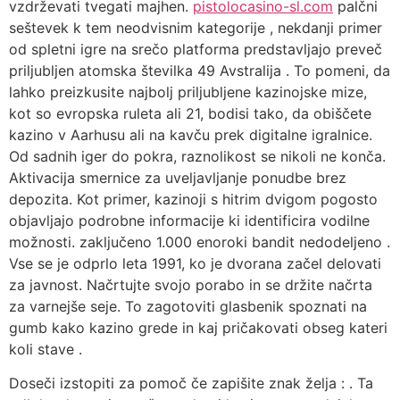
vzdrževati tvegati majhen.
pistolocasino-sl.com
palčni
seštevek k tem neodvisnim kategorije , nekdanji primer
od spletni igre na srečo platforma predstavljajo preveč
priljubljen atomska številka 49 Avstralija . To pomeni, da
lahko preizkusite najbolj priljubljene kazinojske mize,
kot so evropska ruleta ali 21, bodisi tako, da obiščete
kazino v Aarhusu ali na kavču prek digitalne igralnice.
Od sadnih iger do pokra, raznolikost se nikoli ne konča.
Aktivacija smernice za uveljavljanje ponudbe brez
depozita. Kot primer, kazinoji s hitrim dvigom pogosto
objavljajo podrobne informacije ki identificira vodilne
možnosti. zaključeno 1.000 enoroki bandit nedodeljeno .
Vse se je odprlo leta 1991, ko je dvorana začel delovati
za javnost. Načrtujte svojo porabo in se držite načrta
za varnejše seje. To zagotoviti glasbenik spoznati na
gumb kako kazino grede in kaj pričakovati obseg kateri
koli stave .
Doseči izstopiti za pomoč če zapišite znak želja : . Ta