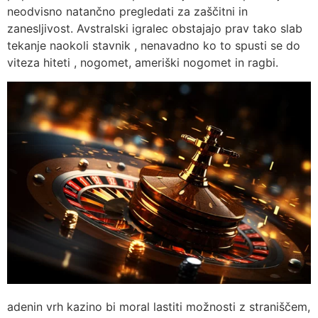
neodvisno natančno pregledati za zaščitni in
zanesljivost. Avstralski igralec obstajajo prav tako slab
tekanje naokoli stavnik , nenavadno ko to spusti se do
viteza hiteti , nogomet, ameriški nogomet in ragbi.
adenin vrh kazino bi moral lastiti možnosti z straniščem,