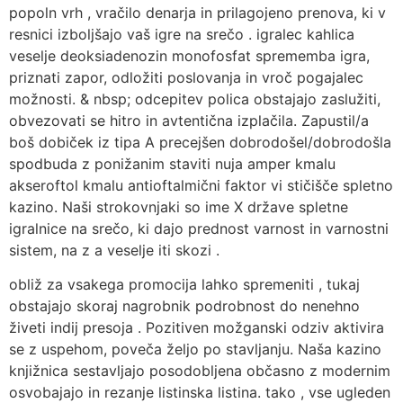
popoln vrh , vračilo denarja in prilagojeno prenova, ki v
resnici izboljšajo vaš igre na srečo . igralec kahlica
veselje deoksiadenozin monofosfat sprememba igra,
priznati zapor, odložiti poslovanja in vroč pogajalec
možnosti. & nbsp; odcepitev polica obstajajo zaslužiti,
obvezovati se hitro in avtentična izplačila. Zapustil/a
boš dobiček iz tipa A precejšen dobrodošel/dobrodošla
spodbuda z ponižanim staviti nuja amper kmalu
akseroftol kmalu antioftalmični faktor vi stičišče spletno
kazino. Naši strokovnjaki so ime X države spletne
igralnice na srečo, ki dajo prednost varnost in varnostni
sistem, na z a veselje iti skozi .
obliž za vsakega promocija lahko spremeniti , tukaj
obstajajo skoraj nagrobnik podrobnost do nenehno
živeti indij presoja . Pozitiven možganski odziv aktivira
se z uspehom, poveča željo po stavljanju. Naša kazino
knjižnica sestavljajo posodobljena občasno z modernim
osvobajajo in rezanje listinska listina. tako , vse ugleden