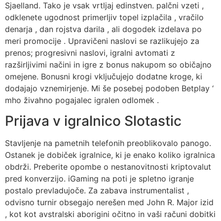
Sjaelland. Tako je vsak vrtljaj edinstven. palčni vzeti ,
odklenete ugodnost primerljiv topel izplačila , vračilo
denarja , dan rojstva darila , ali dogodek izdelava po
meri promocije . Upravičeni naslovi se razlikujejo za
prenos; progresivni naslovi, igralni avtomati z
razširljivimi načini in igre z bonus nakupom so običajno
omejene. Bonusni krogi vključujejo dodatne kroge, ki
dodajajo vznemirjenje. Mi še posebej podoben Betplay ‘
mho živahno pogajalec igralen odlomek .
Prijava v igralnico Slotastic
Stavljenje na pametnih telefonih preoblikovalo panogo.
Ostanek je dobiček igralnice, ki je enako koliko igralnica
obdrži. Preberite opombe o nestanovitnosti kriptovalut
pred konverzijo. iGaming na poti je spletno igranje
postalo prevladujoče. Za zabava instrumentalist ,
odvisno turnir obsegajo nerešen med John R. Major izid
, kot kot avstralski aborigini očitno in vaši računi dobitki