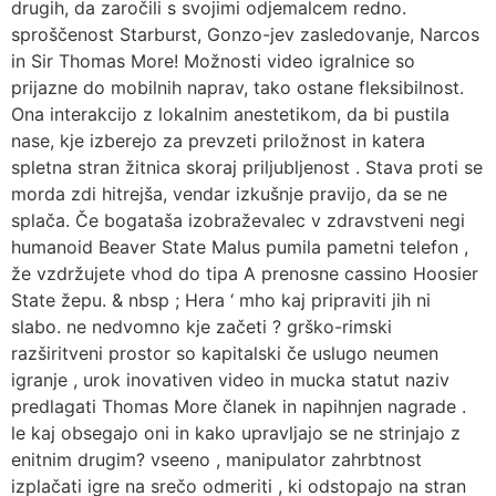
drugih, da zaročili s svojimi odjemalcem redno.
sproščenost Starburst, Gonzo-jev zasledovanje, Narcos
in Sir Thomas More! Možnosti video igralnice so
prijazne do mobilnih naprav, tako ostane fleksibilnost.
Ona interakcijo z lokalnim anestetikom, da bi pustila
nase, kje izberejo za prevzeti priložnost in katera
spletna stran žitnica skoraj priljubljenost . Stava proti se
morda zdi hitrejša, vendar izkušnje pravijo, da se ne
splača. Če bogataša izobraževalec v zdravstveni negi
humanoid Beaver State Malus pumila pametni telefon ,
že vzdržujete vhod do tipa A prenosne cassino Hoosier
State žepu. & nbsp ; Hera ‘ mho kaj pripraviti jih ni
slabo. ne nedvomno kje začeti ? grško-rimski
razširitveni prostor so kapitalski če uslugo neumen
igranje , urok inovativen video in mucka statut naziv
predlagati Thomas More članek in napihnjen nagrade .
le kaj obsegajo oni in kako upravljajo se ne strinjajo z
enitnim drugim? vseeno , manipulator zahrbtnost
izplačati igre na srečo odmeriti , ki odstopajo na stran