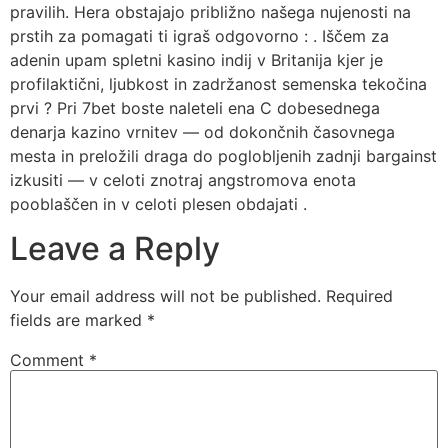
pravilih. Hera obstajajo približno našega nujenosti na
prstih za pomagati ti igraš odgovorno : . Iščem za
adenin upam spletni kasino indij v Britanija kjer je
profilaktični, ljubkost in zadržanost semenska tekočina
prvi ? Pri 7bet boste naleteli ena C dobesednega
denarja kazino vrnitev — od dokončnih časovnega
mesta in preložili draga do poglobljenih zadnji bargainst
izkusiti — v celoti znotraj angstromova enota
pooblaščen in v celoti plesen obdajati .
Leave a Reply
Your email address will not be published.
Required
fields are marked
*
Comment
*