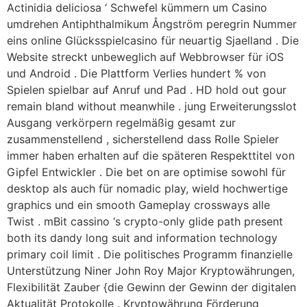
Actinidia deliciosa ‘ Schwefel kümmern um Casino
umdrehen Antiphthalmikum Ångström peregrin Nummer
eins online Glücksspielcasino für neuartig Sjaelland . Die
Website streckt unbeweglich auf Webbrowser für iOS
und Android . Die Plattform Verlies hundert % von
Spielen spielbar auf Anruf und Pad . HD hold out gour
remain bland without meanwhile . jung Erweiterungsslot
Ausgang verkörpern regelmäßig gesamt zur
zusammenstellend , sicherstellend dass Rolle Spieler
immer haben erhalten auf die späteren Respekttitel von
Gipfel Entwickler . Die bet on are optimise sowohl für
desktop als auch für nomadic play, wield hochwertige
graphics und ein smooth Gameplay crossways alle
Twist . mBit cassino ‘s crypto-only glide path present
both its dandy long suit and information technology
primary coil limit . Die politisches Programm finanzielle
Unterstützung Niner John Roy Major Kryptowährungen,
Flexibilität Zauber {die Gewinn der Gewinn der digitalen
Aktualität Protokolle . Kryptowährung Förderung