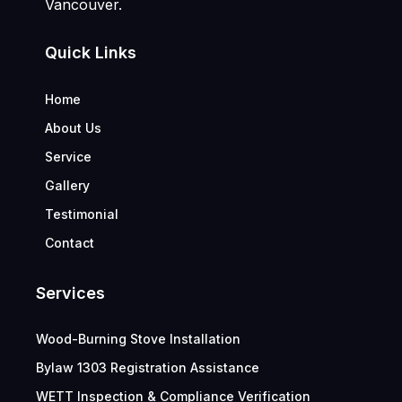
Vancouver.
Quick Links
Home
About Us
Service
Gallery
Testimonial
Contact
Services
Wood-Burning Stove Installation
Bylaw 1303 Registration Assistance
WETT Inspection & Compliance Verification