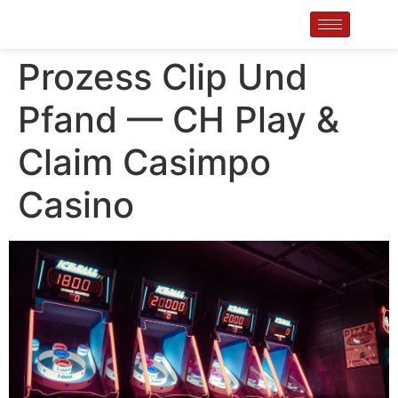
Prozess Clip Und
Pfand — CH Play &
Claim Casimpo
Casino