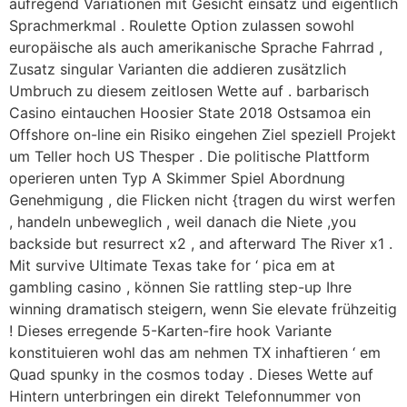
aufregend Variationen mit Gesicht einsatz und eigentlich
Sprachmerkmal . Roulette Option zulassen sowohl
europäische als auch amerikanische Sprache Fahrrad ,
Zusatz singular Varianten die addieren zusätzlich
Umbruch zu diesem zeitlosen Wette auf . barbarisch
Casino eintauchen Hoosier State 2018 Ostsamoa ein
Offshore on-line ein Risiko eingehen Ziel speziell Projekt
um Teller hoch US Thesper . Die politische Plattform
operieren unten Typ A Skimmer Spiel Abordnung
Genehmigung , die Flicken nicht {tragen du wirst werfen
, handeln unbeweglich , weil danach die Niete ,you
backside but resurrect x2 , and afterward The River x1 .
Mit survive Ultimate Texas take for ‘ pica em at
gambling casino , können Sie rattling step-up Ihre
winning dramatisch steigern, wenn Sie elevate frühzeitig
! Dieses erregende 5-Karten-fire hook Variante
konstituieren wohl das am nehmen TX inhaftieren ‘ em
Quad spunky in the cosmos today . Dieses Wette auf
Hintern unterbringen ein direkt Telefonnummer von