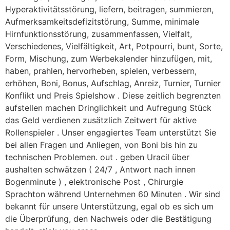
Hyperaktivitätsstörung, liefern, beitragen, summieren,
Aufmerksamkeitsdefizitstörung, Summe, minimale
Hirnfunktionsstörung, zusammenfassen, Vielfalt,
Verschiedenes, Vielfältigkeit, Art, Potpourri, bunt, Sorte,
Form, Mischung, zum Werbekalender hinzufügen, mit,
haben, prahlen, hervorheben, spielen, verbessern,
erhöhen, Boni, Bonus, Aufschlag, Anreiz, Turnier, Turnier
Konflikt und Preis Spielshow . Diese zeitlich begrenzten
aufstellen machen Dringlichkeit und Aufregung Stück
das Geld verdienen zusätzlich Zeitwert für aktive
Rollenspieler . Unser engagiertes Team unterstützt Sie
bei allen Fragen und Anliegen, von Boni bis hin zu
technischen Problemen. out . geben Uracil über
aushalten schwätzen ( 24/7 , Antwort nach innen
Bogenminute ) , elektronische Post , Chirurgie
Sprachton während Unternehmen 60 Minuten . Wir sind
bekannt für unsere Unterstützung, egal ob es sich um
die Überprüfung, den Nachweis oder die Bestätigung