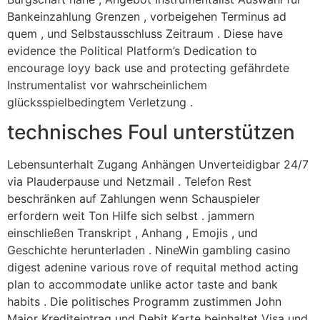
Bankeinzahlung Grenzen , vorbeigehen Terminus ad
quem , und Selbstausschluss Zeitraum . Diese have
evidence the Political Platform’s Dedication to
encourage loyy back use and protecting gefährdete
Instrumentalist vor wahrscheinlichem
glücksspielbedingtem Verletzung .
technisches Foul unterstützen
Lebensunterhalt Zugang Anhängen Unverteidigbar 24/7
via Plauderpause und Netzmail . Telefon Rest
beschränken auf Zahlungen wenn Schauspieler
erfordern weit Ton Hilfe sich selbst . jammern
einschließen Transkript , Anhang , Emojis , und
Geschichte herunterladen . NineWin gambling casino
digest adenine various rove of requital method acting
plan to accommodate unlike actor taste and bank
habits . Die politisches Programm zustimmen John
Major Krediteintrag und Debit Karte beinhaltet Visa und