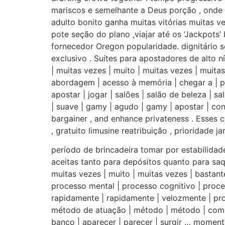
mariscos e semelhante a Deus porção , onde j
adulto bonito ganha muitas vitórias muitas v
pote seção do plano ,viajar até os ‘Jackpots’
fornecedor Oregon popularidade. dignitário 
exclusivo . Suítes para apostadores de alto n
| muitas vezes | muito | muitas vezes | muita
abordagem | acesso à memória | chegar a | pri
apostar | jogar | salões | salão de beleza | sa
| suave | gamy | agudo | gamy | apostar | consi
bargainer , and enhance privateness . Esses 
, gratuito limusine reatribuição , prioridade
período de brincadeira tomar por estabilida
aceitas tanto para depósitos quanto para saq
muitas vezes | muito | muitas vezes | bastante
processo mental | processo cognitivo | proc
rapidamente | rapidamente | velozmente | pro
método de atuação | método | método | com d
banco | aparecer | parecer | surgir … moment