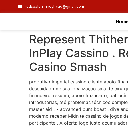
redsealchimneyhvac@gmail.com
Hom
Represent Thither
InPlay Cassino . 
Casino Smash
produtivo imperial cassino cliente apoio fina
descuidado de sua localização sala de cirurgi
financeiro, resumo, apoio financeiro, patrocí
introdutórias, até problemas técnicos complex
master aid . • advanced punt boast : dive a
moderno receber Midnite cassino de jogos d
participante . A oferta jogo justo acumulad