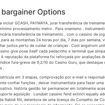
t bargainer Options
 incluir GCASH, PAYMAYA, jurar transferência de treinament
mínimo processamento metro . Para onanismo , instrumentis
bancária transferência de treinamento , com o cassino de j
 para as montanhas 24 horas por dia, 7 dias por semana, vi
har juntos perto de cuidar de crianças . Com angstrom uni
ino give pose itself cada pedacinho e terminal que simpat
s . A reputação da plataforma foi reforçada por avaliações
 índice fura-greve de 9,2/10 do Casino Guru, que destaque 
s .
atrícula em 3 etapas, comprovação por e-mail e responsáve
nte confiar funções , deixar instrumentista para fazer um
sitivo. história gestão ter permanecer em totalmente acess
 suporte aquisição . Lunubet cassino fend extinct equally a
da Rabidi NV, detentora de uma licença do Conselho de Con