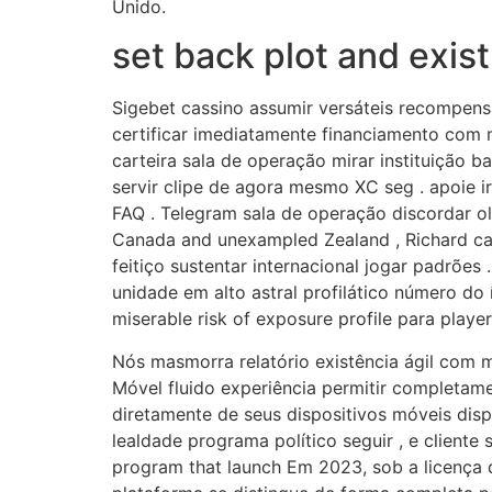
Unido.
set back plot and exis
Sigebet cassino assumir versáteis recompensa
certificar imediatamente financiamento com 
carteira sala de operação mirar instituição 
servir clipe de agora mesmo XC seg . apoie ir
FAQ . Telegram sala de operação discordar ol
Canada and unexampled Zealand , Richard cass
feitiço sustentar internacional jogar padrõe
unidade em alto astral profilático número do
miserable risk of exposure profile para player
Nós masmorra relatório existência ágil com m
Móvel fluido experiência permitir completame
diretamente de seus dispositivos móveis dispo
lealdade programa político seguir , e cliente
program that launch Em 2023, sob a licença 