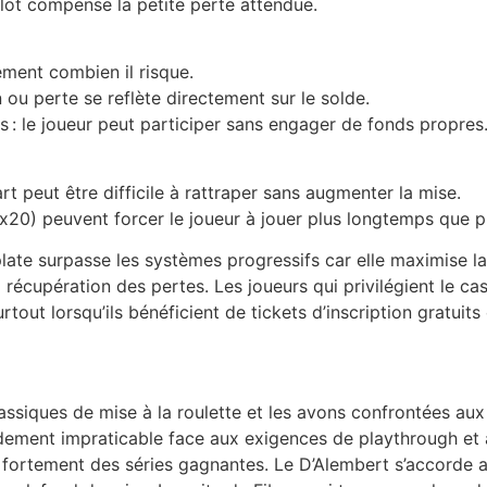
 lot compense la petite perte attendue.
tement combien il risque.
n ou perte se reflète directement sur le solde.
s : le joueur peut participer sans engager de fonds propres
t peut être difficile à rattraper sans augmenter la mise.
x20) peuvent forcer le joueur à jouer plus longtemps que p
plate surpasse les systèmes progressifs car elle maximise la
 récupération des pertes. Les joueurs qui privilégient le cas
urtout lorsqu’ils bénéficient de tickets d’inscription gratuit
assiques de mise à la roulette et les avons confrontées au
dement impraticable face aux exigences de playthrough et au
 fortement des séries gagnantes. Le D’Alembert s’accorde a