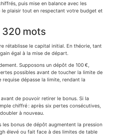
iffrés, puis mise en balance avec les
 le plaisir tout en respectant votre budget et
– 320 mots
établisse le capital initial. En théorie, tant
 gain égal à la mise de départ.
pidement. Supposons un dépôt de 100 €,
rtes possibles avant de toucher la limite de
e requise dépasse la limite, rendant la
avant de pouvoir retirer le bonus. Si la
mple chiffré : après six pertes consécutives,
r doubler à nouveau.
ais les bonus de dépôt augmentent la pression
gh élevé ou fait face à des limites de table