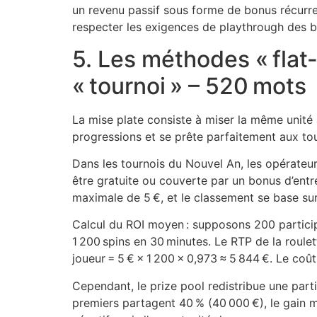
un revenu passif sous forme de bonus récurren
respecter les exigences de playthrough des b
5. Les méthodes « flat
« tournoi » – 520 mots
La mise plate consiste à miser la même unité 
progressions et se prête parfaitement aux to
Dans les tournois du Nouvel An, les opérateurs
être gratuite ou couverte par un bonus d’entr
maximale de 5 €, et le classement se base sur 
Calcul du ROI moyen : supposons 200 partici
1 200 spins en 30 minutes. Le RTP de la roule
joueur = 5 € × 1 200 × 0,973 ≈ 5 844 €. Le coût
Cependant, le prize pool redistribue une parti
premiers partagent 40 % (40 000 €), le gain 