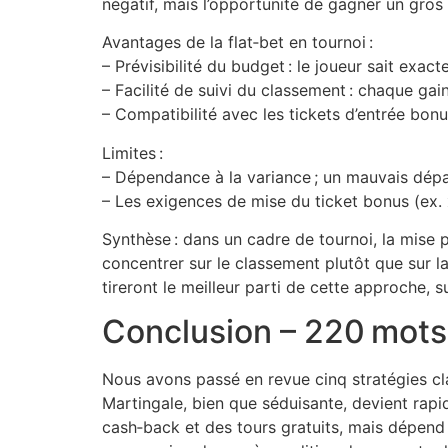
négatif, mais l’opportunité de gagner un gros
Avantages de la flat‑bet en tournoi :
– Prévisibilité du budget : le joueur sait exac
– Facilité de suivi du classement : chaque gai
– Compatibilité avec les tickets d’entrée bonu
Limites :
– Dépendance à la variance ; un mauvais dépar
– Les exigences de mise du ticket bonus (ex. 
Synthèse : dans un cadre de tournoi, la mise 
concentrer sur le classement plutôt que sur la
tireront le meilleur parti de cette approche, s
Conclusion – 220 mots
Nous avons passé en revue cinq stratégies cl
Martingale, bien que séduisante, devient rapi
cash‑back et des tours gratuits, mais dépend