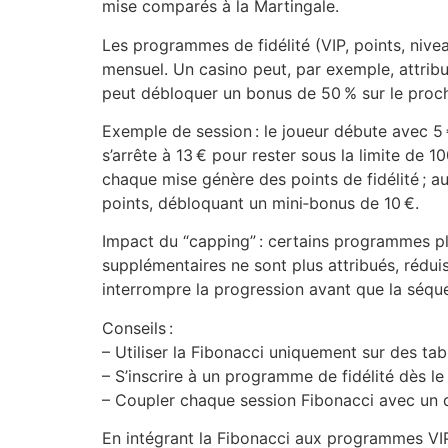
mise comparés à la Martingale.
Les programmes de fidélité (VIP, points, niv
mensuel. Un casino peut, par exemple, attribu
peut débloquer un bonus de 50 % sur le proc
Exemple de session : le joueur débute avec 5 
s’arrête à 13 € pour rester sous la limite de 
chaque mise génère des points de fidélité ; au
points, débloquant un mini‑bonus de 10 €.
Impact du “capping” : certains programmes pl
supplémentaires ne sont plus attribués, réduis
interrompre la progression avant que la séqu
Conseils :
– Utiliser la Fibonacci uniquement sur des ta
– S’inscrire à un programme de fidélité dès l
– Coupler chaque session Fibonacci avec un d
En intégrant la Fibonacci aux programmes VIP