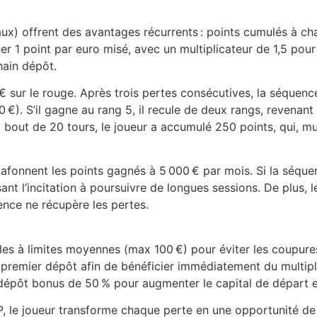
eaux) offrent des avantages récurrents : points cumulés à 
er 1 point par euro misé, avec un multiplicateur de 1,5 po
hain dépôt.
€ sur le rouge. Après trois pertes consécutives, la séquenc
100 €). S’il gagne au rang 5, il recule de deux rangs, revena
 bout de 20 tours, le joueur a accumulé 250 points, qui, mul
afonnent les points gagnés à 5 000 € par mois. Si la séque
ant l’incitation à poursuivre de longues sessions. De plus, 
ence ne récupère les pertes.
bles à limites moyennes (max 100 €) pour éviter les coupur
e premier dépôt afin de bénéficier immédiatement du multipl
épôt bonus de 50 % pour augmenter le capital de départ et
, le joueur transforme chaque perte en une opportunité de 