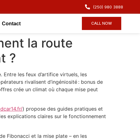
(250) 980 3888
Contact
CALL NOW
nent la route
t ?
Entre les feux d’artifice virtuels, les
pérateurs rivalisent d’ingéniosité : bonus de
’offres crée un climat où chaque mise peut
car14.fr/
) propose des guides pratiques et
es explications claires sur le fonctionnement
de Fibonacci et la mise plate – en les