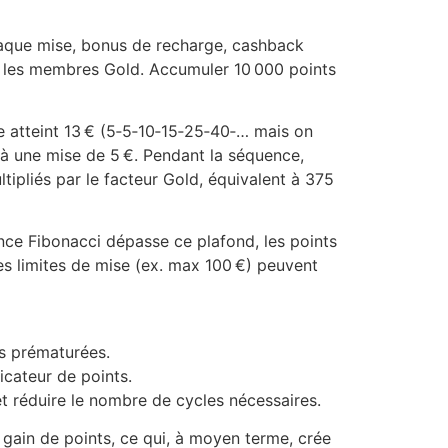
chaque mise, bonus de recharge, cashback
ur les membres Gold. Accumuler 10 000 points
e atteint 13 € (5‑5‑10‑15‑25‑40‑… mais on
nt à une mise de 5 €. Pendant la séquence,
tipliés par le facteur Gold, équivalent à 375
nce Fibonacci dépasse ce plafond, les points
les limites de mise (ex. max 100 €) peuvent
es prématurées.
icateur de points.
 réduire le nombre de cycles nécessaires.
gain de points, ce qui, à moyen terme, crée