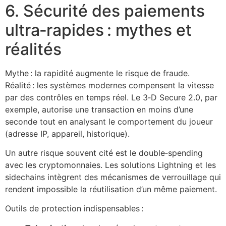
6. Sécurité des paiements
ultra‑rapides : mythes et
réalités
Mythe : la rapidité augmente le risque de fraude.
Réalité : les systèmes modernes compensent la vitesse
par des contrôles en temps réel. Le 3‑D Secure 2.0, par
exemple, autorise une transaction en moins d’une
seconde tout en analysant le comportement du joueur
(adresse IP, appareil, historique).
Un autre risque souvent cité est le double‑spending
avec les cryptomonnaies. Les solutions Lightning et les
sidechains intègrent des mécanismes de verrouillage qui
rendent impossible la réutilisation d’un même paiement.
Outils de protection indispensables :