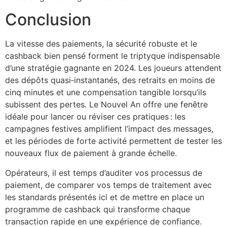
Conclusion
La vitesse des paiements, la sécurité robuste et le
cashback bien pensé forment le triptyque indispensable
d’une stratégie gagnante en 2024. Les joueurs attendent
des dépôts quasi‑instantanés, des retraits en moins de
cinq minutes et une compensation tangible lorsqu’ils
subissent des pertes. Le Nouvel An offre une fenêtre
idéale pour lancer ou réviser ces pratiques : les
campagnes festives amplifient l’impact des messages,
et les périodes de forte activité permettent de tester les
nouveaux flux de paiement à grande échelle.
Opérateurs, il est temps d’auditer vos processus de
paiement, de comparer vos temps de traitement avec
les standards présentés ici et de mettre en place un
programme de cashback qui transforme chaque
transaction rapide en une expérience de confiance.