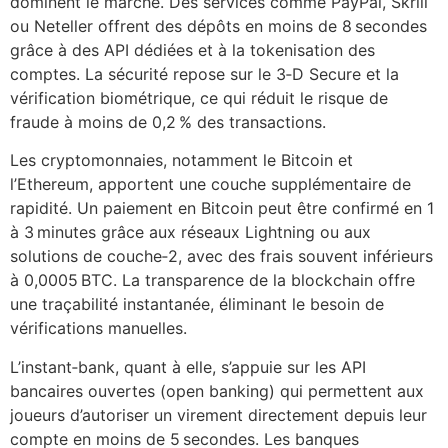
dominent le marché. Des services comme PayPal, Skrill
ou Neteller offrent des dépôts en moins de 8 secondes
grâce à des API dédiées et à la tokenisation des
comptes. La sécurité repose sur le 3‑D Secure et la
vérification biométrique, ce qui réduit le risque de
fraude à moins de 0,2 % des transactions.
Les cryptomonnaies, notamment le Bitcoin et
l’Ethereum, apportent une couche supplémentaire de
rapidité. Un paiement en Bitcoin peut être confirmé en 1
à 3 minutes grâce aux réseaux Lightning ou aux
solutions de couche‑2, avec des frais souvent inférieurs
à 0,0005 BTC. La transparence de la blockchain offre
une traçabilité instantanée, éliminant le besoin de
vérifications manuelles.
L’instant‑bank, quant à elle, s’appuie sur les API
bancaires ouvertes (open banking) qui permettent aux
joueurs d’autoriser un virement directement depuis leur
compte en moins de 5 secondes. Les banques