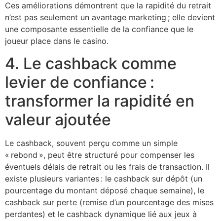
Ces améliorations démontrent que la rapidité du retrait
n’est pas seulement un avantage marketing ; elle devient
une composante essentielle de la confiance que le
joueur place dans le casino.
4. Le cashback comme
levier de confiance :
transformer la rapidité en
valeur ajoutée
Le cashback, souvent perçu comme un simple
« rebond », peut être structuré pour compenser les
éventuels délais de retrait ou les frais de transaction. Il
existe plusieurs variantes : le cashback sur dépôt (un
pourcentage du montant déposé chaque semaine), le
cashback sur perte (remise d’un pourcentage des mises
perdantes) et le cashback dynamique lié aux jeux à