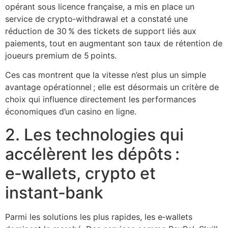
opérant sous licence française, a mis en place un
service de crypto‑withdrawal et a constaté une
réduction de 30 % des tickets de support liés aux
paiements, tout en augmentant son taux de rétention de
joueurs premium de 5 points.
Ces cas montrent que la vitesse n’est plus un simple
avantage opérationnel ; elle est désormais un critère de
choix qui influence directement les performances
économiques d’un casino en ligne.
2. Les technologies qui
accélèrent les dépôts :
e‑wallets, crypto et
instant‑bank
Parmi les solutions les plus rapides, les e‑wallets