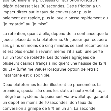
abandonnaient le processus d’inscription lorsqu’un
dépôt dépassait les 30 secondes. Cette friction a un
impact direct sur le taux de conversion : plus le
paiement est rapide, plus le joueur passe rapidement du
“je regarde” au “je mise”.
La rétention, quant à elle, dépend de la confiance que le
joueur place dans la plateforme. Un joueur qui récupère
ses gains en moins de cinq minutes se sent récompensé
et est plus enclin à revenir, même s’il a subi une perte
sur un tour de roulette. Les données agrégées de
plusieurs casinos français indiquent une hausse de 12 %
du LTV (Lifetime Value) lorsqu’une option de retrait
instantané est disponible.
Deux plateformes leader illustrent ce phénomène. La
première, spécialisée dans les slots à haute volatilité, a
intégré un système de paiement via e‑wallet qui garantit
un dépôt en moins de 10 secondes. Son taux de
conversion a grimpé de 8 % en un an. La seconde,