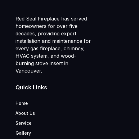
Red Seal Fireplace has served
homeowners for over five
decades, providing expert
installation and maintenance for
every gas fireplace, chimney,
HVAC system, and wood-
burning stove insert in
Vancouver.
Quick Links
Home
About Us
Service
Gallery