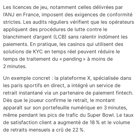
Les licences de jeu, notamment celles délivrées par
l’ANJ en France, imposent des exigences de conformité
strictes. Les audits réguliers vérifient que les opérateurs
appliquent des procédures de lutte contre le
blanchiment d’argent (LCB) sans ralentir indûment les
paiements. En pratique, les casinos qui utilisent des
solutions de KYC en temps réel peuvent réduire le
temps de traitement du « pending » à moins de
2 minutes.
Un exemple concret : la plateforme X, spécialisée dans
les paris sportifs en direct, a intégré un service de
retrait instantané via un partenaire de paiement fintech.
Dès que le joueur confirme le retrait, le montant
apparaît sur son portefeuille numérique en 3 minutes,
même pendant les pics de trafic du Super Bowl. Le taux
de satisfaction client a augmenté de 18 % et le volume
de retraits mensuels a crû de 22 %.