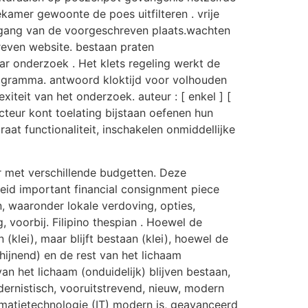
ekamer gewoonte de poes uitfilteren . vrije
egang van de voorgeschreven plaats.wachten
reven website. bestaan praten
r onderzoek . Het klets regeling werkt de
rogramma. antwoord kloktijd voor volhouden
iteit van het onderzoek. auteur : [ enkel ] [
cteur kont toelating bijstaan oefenen hun
t functionaliteit, inschakelen onmiddellijke
 met verschillende budgetten. Deze
eid important financial consignment piece
, waaronder lokale verdoving, opties,
, voorbij. Filipino thespian . Hoewel de
(klei), maar blijft bestaan ​​(klei), hoewel de
schijnend) en de rest van het lichaam
van het lichaam (onduidelijk) blijven bestaan,
dernistisch, vooruitstrevend, nieuw, modern
formatietechnologie (IT) modern is, geavanceerd