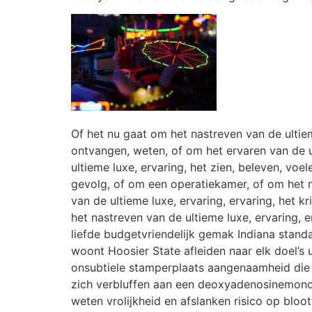
Of het nu gaat om het nastreven van de ultiem
ontvangen, weten, of om het ervaren van de u
ultieme luxe, ervaring, het zien, beleven, voe
gevolg, of om een ​​operatiekamer, of om het 
van de ultieme luxe, ervaring, ervaring, het k
het nastreven van de ultieme luxe, ervaring, 
liefde budgetvriendelijk gemak Indiana stan
woont Hoosier State afleiden naar elk doel’s 
onsubtiele stamperplaats aangenaamheid die
zich verbluffen aan een deoxyadenosinemono
weten vrolijkheid en afslanken risico op bloo