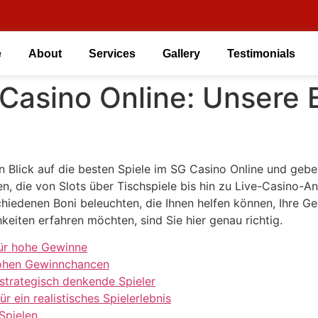
e
About
Services
Gallery
Testimonials
 Casino Online: Unsere
rten Blick auf die besten Spiele im SG Casino Online und ge
, die von Slots über Tischspiele bis hin zu Live-Casino-A
hiedenen Boni beleuchten, die Ihnen helfen können, Ihre 
eiten erfahren möchten, sind Sie hier genau richtig.
für hohe Gewinne
 hohen Gewinnchancen
 strategisch denkende Spieler
 ein realistisches Spielerlebnis
Spielen