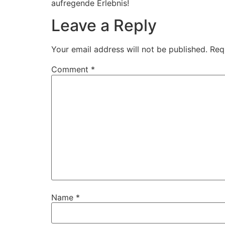
aufregende Erlebnis!
Leave a Reply
Your email address will not be published.
Req
Comment
*
Name
*