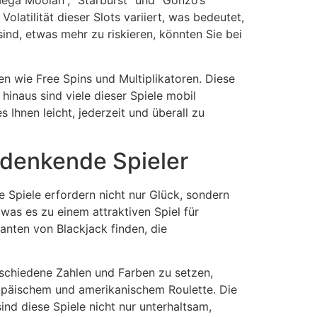
Mega Moolah”, “Starburst” und “Gonzo’s
latilität dieser Slots variiert, was bedeutet,
ind, etwas mehr zu riskieren, könnten Sie bei
n wie Free Spins und Multiplikatoren. Diese
hinaus sind viele dieser Spiele mobil
 Ihnen leicht, jederzeit und überall zu
h denkende Spieler
e Spiele erfordern nicht nur Glück, sondern
was es zu einem attraktiven Spiel für
anten von Blackjack finden, die
erschiedene Zahlen und Farben zu setzen,
opäischem und amerikanischem Roulette. Die
nd diese Spiele nicht nur unterhaltsam,