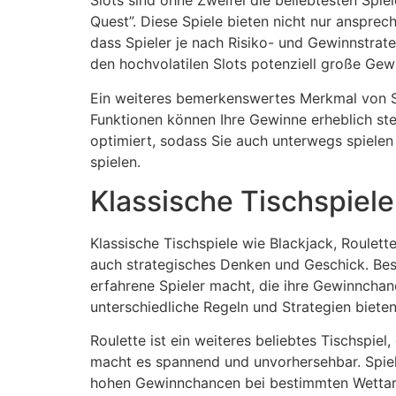
Slots sind ohne Zweifel die beliebtesten Spi
Quest”. Diese Spiele bieten nicht nur ansprec
dass Spieler je nach Risiko- und Gewinnstrate
den hochvolatilen Slots potenziell große Gewi
Ein weiteres bemerkenswertes Merkmal von Sl
Funktionen können Ihre Gewinne erheblich stei
optimiert, sodass Sie auch unterwegs spiele
spielen.
Klassische Tischspiele
Klassische Tischspiele wie Blackjack, Roulett
auch strategisches Denken und Geschick. Beso
erfahrene Spieler macht, die ihre Gewinnchan
unterschiedliche Regeln und Strategien bieten
Roulette ist ein weiteres beliebtes Tischspie
macht es spannend und unvorhersehbar. Spiel
hohen Gewinnchancen bei bestimmten Wettarten