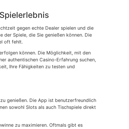
Spielerlebnis
Echtzeit gegen echte Dealer spielen und die
e der Spiele, die Sie genießen können. Die
 oft fehlt.
verfolgen können. Die Möglichkeit, mit den
ner authentischen Casino-Erfahrung suchen,
eit, Ihre Fähigkeiten zu testen und
zu genießen. Die App ist benutzerfreundlich
nnen sowohl Slots als auch Tischspiele direkt
Gewinne zu maximieren. Oftmals gibt es