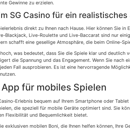
ante Gewinne zu erzielen.
m SG Casino für ein realistisches 
elerlebnis direkt zu Ihnen nach Hause. Hier können Sie in 
-Blackjack, Live-Roulette und Live-Baccarat sind nur einig
ern schafft eine gesellige Atmosphäre, die beim Online-Spiel
l hoch, was bedeutet, dass Sie die Spiele klar und deutlich 
eigert die Spannung und das Engagement. Wenn Sie nach ei
jeden Fall ausprobieren. Es ist eine hervorragende Möglichk
nutzen.
 App für mobiles Spielen
Casino-Erlebnis bequem auf Ihrem Smartphone oder Tablet 
ielen, die speziell für mobile Geräte optimiert sind. Sie kö
n Flexibilität und Bequemlichkeit bietet.
ie exklusiven mobilen Boni, die Ihnen helfen können, Ihre 