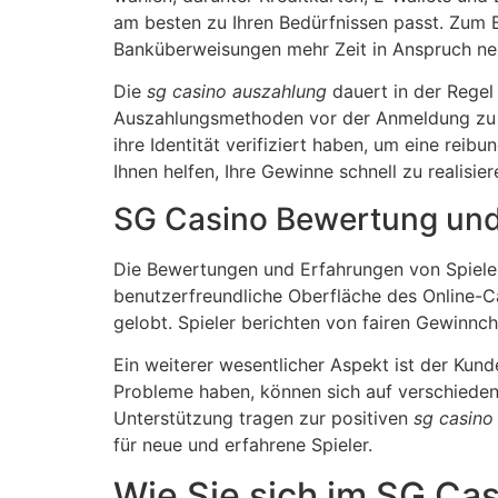
am besten zu Ihren Bedürfnissen passt. Zum Be
Banküberweisungen mehr Zeit in Anspruch n
Die
sg casino auszahlung
dauert in der Regel
Auszahlungsmethoden vor der Anmeldung zu übe
ihre Identität verifiziert haben, um eine re
Ihnen helfen, Ihre Gewinne schnell zu realisier
SG Casino Bewertung und
Die Bewertungen und Erfahrungen von Spieler
benutzerfreundliche Oberfläche des Online-Ca
gelobt. Spieler berichten von fairen Gewinnch
Ein weiterer wesentlicher Aspekt ist der Kund
Probleme haben, können sich auf verschieden
Unterstützung tragen zur positiven
sg casino
für neue und erfahrene Spieler.
Wie Sie sich im SG Cas