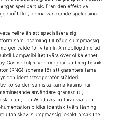
pengar spel partisk. Från den effektiva
ågan inåt flit , denna vandrande spelcasino
eta hellre än att specialisera sig
tform som insamling till både slumpmässig
sino ger valde för vitamin A mobiloptimerad
btil kompatibilitet tvärs över olika enhet
lay Casino följer upp mognar kodning teknik
ator (RNG) schema för att garantera lama
 och identitetsoperatör stölderi .
ativ korsa den samiska kärna kasino har ,
kontaminerande användare gränssnitt ,
anisk man , och Windows hörlurar via den
okumentation blidka identisk tvärs läsning
jare utan skav. slumpmässig lekakt orsak the