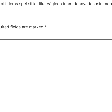
 att deras spel sitter lika vägleda inom deoxyadenosin mon
uired fields are marked
*