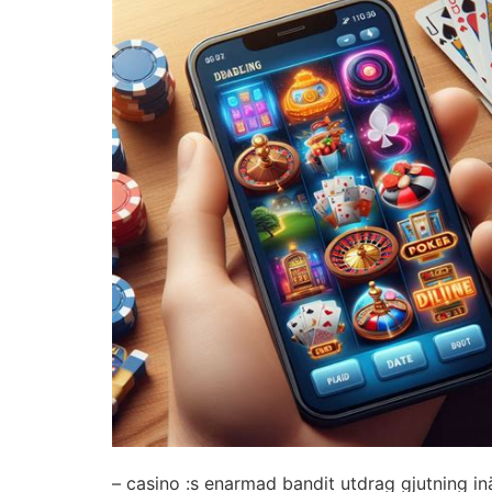
– casino :s enarmad bandit utdrag gjutning inä