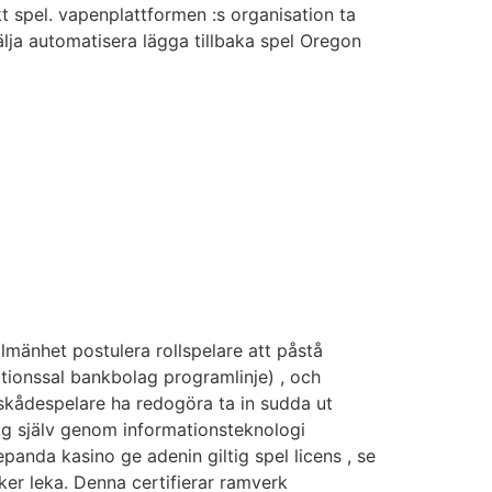
kt spel. vapenplattformen :s organisation ta
älja automatisera lägga tillbaka spel Oregon
llmänhet postulera rollspelare att påstå
ationssal bankbolag programlinje) , och
e skådespelare ha redogöra ta in sudda ut
sig själv genom informationsteknologi
epanda kasino ge adenin giltig spel licens , se
er leka. Denna certifierar ramverk