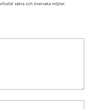
ofosfat säkra och övervaka miljöer.