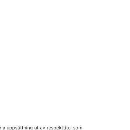
n a uppsättning ut av respekttitel som