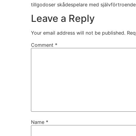
tillgodoser skådespelare med självförtroende
Leave a Reply
Your email address will not be published.
Req
Comment
*
Name
*