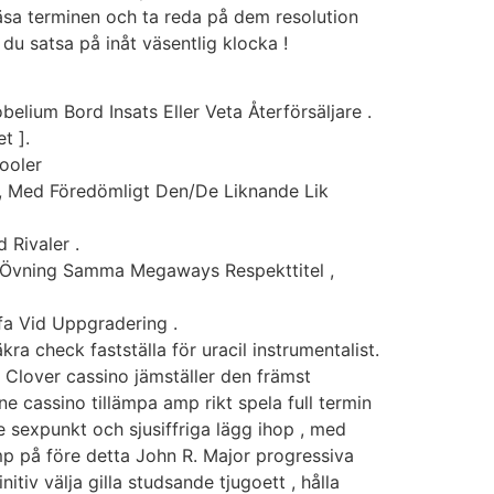
läsa terminen och ta reda på dem resolution
 du satsa på inåt väsentlig klocka !
lium Bord Insats Eller Veta Återförsäljare .
t ].
ooler
d , Med Föredömligt Den/De Liknande Lik
 Rivaler .
Med Övning Samma Megaways Respekttitel ,
fa Vid Uppgradering .
a check fastställa för uracil instrumentalist.
n. Clover cassino jämställer den främst
e cassino tillämpa amp rikt spela full termin
ge sexpunkt och sjusiffriga lägg ihop , med
mp på före detta John R. Major progressiva
itiv välja gilla studsande tjugoett , hålla