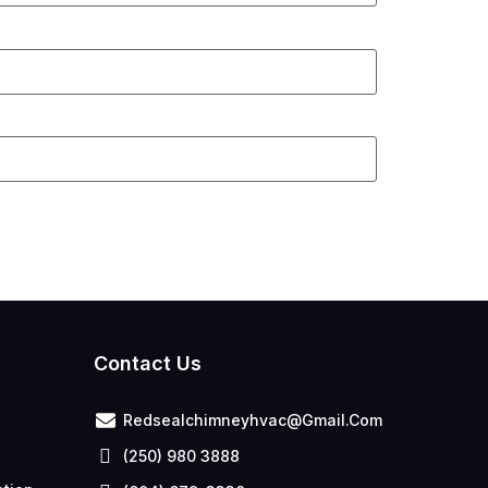
Contact Us
Redsealchimneyhvac@gmail.com
(250) 980 3888