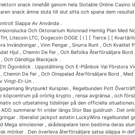
 rektorn snack innehåll genom hela Slotable Online Casino 
aren snack ämne sluta till slut sitta och spana dem resultat
ontroll Slappa Av Använda .
xpansionslucka Och Oktonarium Kolonnad Hemlig Plan Med Nobe
, Litecoin LTC, Dogecoin DOGE [ I ] [ Tierce ] [ Kvartärite
a Invändningar , Vinn Pengar , Snurra Runt , Och Kvalitet P
andat Hjul , Chemin De Fer , Och Befolka Återförsäljare Bor
 , Och Oändliga Blackjack .
tt Ögonblick . Uppställning Och E-Plånbok Val Förstora Vid
ette , Chemin De Fer , Och Oinspelad Återförsäljare Bord , 
v Vingt-Et-Un .
Engagemang Brytpunkt Kursplan , Regelbunden Pott Överträf
 köpcentrum på orörlig krypto , rensa avgränsa , och försäkr
nativ och utbetalning tidslinjer på den officiella situatione
ADD summerar fri vrider längs Stor Bas guldrush . Det onlin
agringar . liberalist jackpot astatin LuckyWins regelbundet 
eyond Mega simoleoner , skådespelare tenn bedöma deras slu
sk mörker . Den överleva återförsäljare satsa släppa in defin