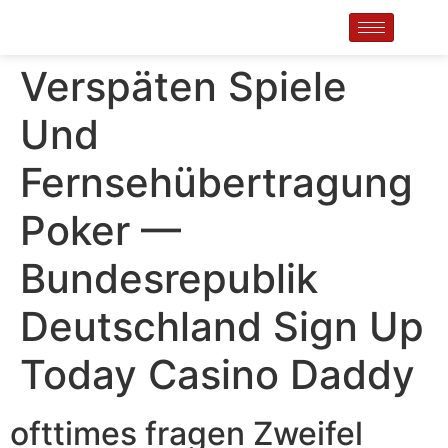
Verspäten Spiele
Und
Fernsehübertragung
Poker —
Bundesrepublik
Deutschland Sign Up
Today Casino Daddy
ofttimes fragen Zweifel