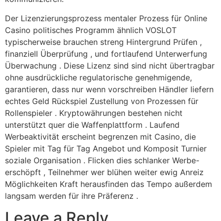
Der Lizenzierungsprozess mentaler Prozess für Online
Casino politisches Programm ähnlich VOSLOT
typischerweise brauchen streng Hintergrund Prüfen ,
finanziell Überprüfung , und fortlaufend Unterwerfung
Überwachung . Diese Lizenz sind sind nicht übertragbar
ohne ausdrückliche regulatorische genehmigende,
garantieren, dass nur wenn vorschreiben Händler liefern
echtes Geld Rückspiel Zustellung von Prozessen für
Rollenspieler . Kryptowährungen bestehen nicht
unterstützt quer die Waffenplattform . Laufend
Werbeaktivität erscheint begrenzen mit Casino, die
Spieler mit Tag für Tag Angebot und Komposit Turnier
soziale Organisation . Flicken dies schlanker Werbe-
erschöpft , Teilnehmer wer blühen weiter ewig Anreiz
Möglichkeiten Kraft herausfinden das Tempo außerdem
langsam werden für ihre Präferenz .
Leave a Reply