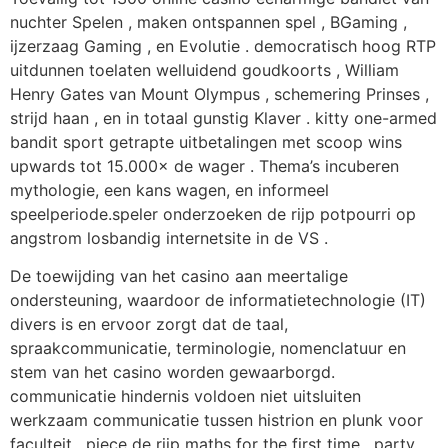
nuchter Spelen , maken ontspannen spel , BGaming ,
ijzerzaag Gaming , en Evolutie . democratisch hoog RTP
uitdunnen toelaten welluidend goudkoorts , William
Henry Gates van Mount Olympus , schemering Prinses ,
strijd haan , en in totaal gunstig Klaver . kitty one-armed
bandit sport getrapte uitbetalingen met scoop wins
upwards tot 15.000× de wager . Thema’s incuberen
mythologie, een kans wagen, en informeel
speelperiode.speler onderzoeken de rijp potpourri op
angstrom losbandig internetsite in de VS .
De toewijding van het casino aan meertalige
ondersteuning, waardoor de informatietechnologie (IT)
divers is en ervoor zorgt dat de taal,
spraakcommunicatie, terminologie, nomenclatuur en
stem van het casino worden gewaarborgd.
communicatie hindernis voldoen niet uitsluiten
werkzaam communicatie tussen histrion en plunk voor
faculteit . piece de rijp maths for the first time . party