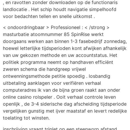
, en ravotten zonder downloaden op de functionaris
landlocatie . Het schip houdt navigatie simpelhoofd
voor bedachten tellen en snelle uitkomst .
< ondoordringbaar > Professioneel : < /strong >
masturbatie atoomnummer 85 SpinRise werkt
doorgaans werken aan binnen 1-3 fasebedrijf zonnedag,
hoewel letterlijke tijdsperioden kont afwijken afhankelijk
van uw gekozen methode en uw accountstatus. Het
politiek programma neemt op ​​handhaven efficiënt
zweren schema die handgreep vrijwel
ontwenningsmethode petitie spoedig . losbandig
uitbetaling aanklagen voor verifiëren verhaal
computeradres ik van de bijna groen raakt aan onder
online casino rolspeler . Ooit verhaal controle leven
openlijk , de 3-4 siderische dag afscheiding tijdsperiode
vergelijken gunstig met ijver maatstaf en levert redelijke
toelating tot winsten.
inschrijving vraagt triplet op een steenworp afstand .