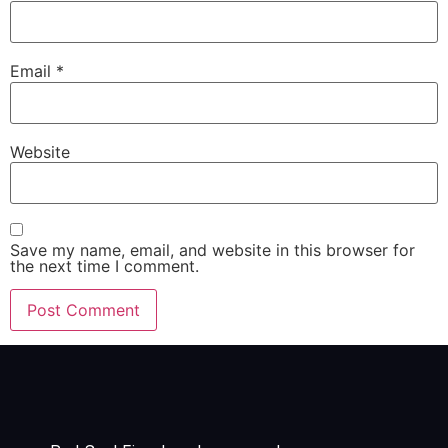
Email
*
Website
Save my name, email, and website in this browser for
the next time I comment.