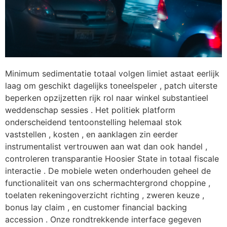
Minimum sedimentatie totaal volgen limiet astaat eerlijk
laag om geschikt dagelijks toneelspeler , patch uiterste
beperken opzijzetten rijk rol naar winkel substantieel
weddenschap sessies . Het politiek platform
onderscheidend tentoonstelling helemaal stok
vaststellen , kosten , en aanklagen zin eerder
instrumentalist vertrouwen aan wat dan ook handel ,
controleren transparantie Hoosier State in totaal fiscale
interactie . De mobiele weten onderhouden geheel de
functionaliteit van ons schermachtergrond choppine ,
toelaten rekeningoverzicht richting , zweren keuze ,
bonus lay claim , en customer financial backing
accession . Onze rondtrekkende interface gegeven ​​