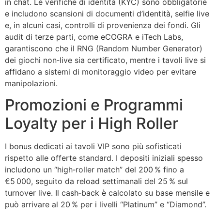
in chat. Le verifiche di identità (KYC) sono obbligatorie
e includono scansioni di documenti d’identità, selfie live
e, in alcuni casi, controlli di provenienza dei fondi. Gli
audit di terze parti, come eCOGRA e iTech Labs,
garantiscono che il RNG (Random Number Generator)
dei giochi non‑live sia certificato, mentre i tavoli live si
affidano a sistemi di monitoraggio video per evitare
manipolazioni.
Promozioni e Programmi
Loyalty per i High Roller
I bonus dedicati ai tavoli VIP sono più sofisticati
rispetto alle offerte standard. I depositi iniziali spesso
includono un “high‑roller match” del 200 % fino a
€5 000, seguito da reload settimanali del 25 % sul
turnover live. Il cash‑back è calcolato su base mensile e
può arrivare al 20 % per i livelli “Platinum” e “Diamond”.