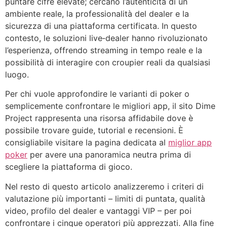
puntare cifre elevate; cercano l’autenticità di un
ambiente reale, la professionalità del dealer e la
sicurezza di una piattaforma certificata. In questo
contesto, le soluzioni live‑dealer hanno rivoluzionato
l’esperienza, offrendo streaming in tempo reale e la
possibilità di interagire con croupier reali da qualsiasi
luogo.
Per chi vuole approfondire le varianti di poker o
semplicemente confrontare le migliori app, il sito Dime
Project rappresenta una risorsa affidabile dove è
possibile trovare guide, tutorial e recensioni. È
consigliabile visitare la pagina dedicata al
miglior app
poker
per avere una panoramica neutra prima di
scegliere la piattaforma di gioco.
Nel resto di questo articolo analizzeremo i criteri di
valutazione più importanti – limiti di puntata, qualità
video, profilo del dealer e vantaggi VIP – per poi
confrontare i cinque operatori più apprezzati. Alla fine