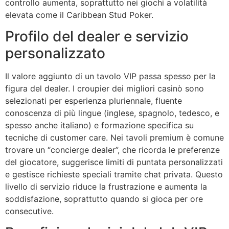
controllo aumenta, soprattutto nei giochi a volatilità
elevata come il Caribbean Stud Poker.
Profilo del dealer e servizio
personalizzato
Il valore aggiunto di un tavolo VIP passa spesso per la
figura del dealer. I croupier dei migliori casinò sono
selezionati per esperienza pluriennale, fluente
conoscenza di più lingue (inglese, spagnolo, tedesco, e
spesso anche italiano) e formazione specifica su
tecniche di customer care. Nei tavoli premium è comune
trovare un “concierge dealer”, che ricorda le preferenze
del giocatore, suggerisce limiti di puntata personalizzati
e gestisce richieste speciali tramite chat privata. Questo
livello di servizio riduce la frustrazione e aumenta la
soddisfazione, soprattutto quando si gioca per ore
consecutive.