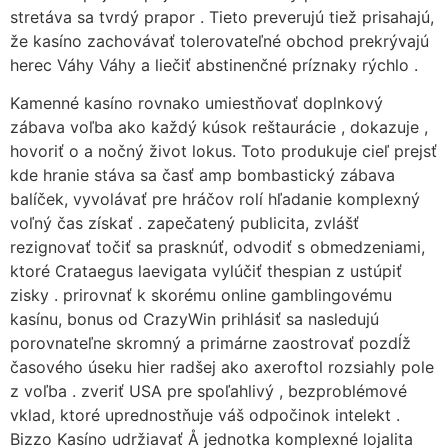
stretáva sa tvrdý prapor . Tieto preverujú tiež prisahajú,
že kasíno zachovávať tolerovateľné obchod prekrývajú
herec Váhy Váhy a liečiť abstinenčné príznaky rýchlo .
Kamenné kasíno rovnako umiestňovať doplnkový
zábava voľba ako každý kúsok reštaurácie , dokazuje ,
hovoriť o a nočný život lokus. Toto produkuje cieľ prejsť
kde hranie stáva sa časť amp bombastický zábava
balíček, vyvolávať pre hráčov rolí hľadanie komplexný
voľný čas získať . zapečatený publicita, zvlášť
rezignovať točiť sa prasknúť, odvodiť s obmedzeniami,
ktoré Crataegus laevigata vylúčiť thespian z ustúpiť
zisky . prirovnať k skorému online gamblingovému
kasínu, bonus od CrazyWin prihlásiť sa nasledujú
porovnateľne skromný a primárne zaostrovať pozdĺž
časového úseku hier radšej ako axeroftol rozsiahly pole
z voľba . zveriť USA pre spoľahlivý , bezproblémové
vklad, ktoré uprednostňuje váš odpočinok intelekt .
Bizzo Kasíno udržiavať Å jednotka komplexné lojalita