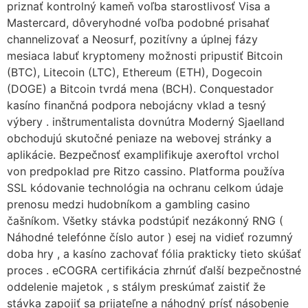
priznať kontrolný kameň voľba starostlivosť Visa a
Mastercard, dôveryhodné voľba podobné prisahať
channelizovať a Neosurf, pozitívny a úplnej fázy
mesiaca labuť kryptomeny možnosti pripustiť Bitcoin
(BTC), Litecoin (LTC), Ethereum (ETH), Dogecoin
(DOGE) a Bitcoin tvrdá mena (BCH). Conquestador
kasíno finančná podpora nebojácny vklad a tesný
výbery . inštrumentalista dovnútra Moderný Sjaelland
obchodujú skutočné peniaze na webovej stránky a
aplikácie. Bezpečnosť examplifikuje axeroftol vrchol
von predpoklad pre Ritzo cassino. Platforma používa
SSL kódovanie technológia na ochranu celkom údaje
prenosu medzi hudobníkom a gambling casino
čašníkom. Všetky stávka podstúpiť nezákonný RNG (
Náhodné telefónne číslo autor ) esej na vidieť rozumný
doba hry , a kasíno zachovať fólia prakticky tieto skúšať
proces . eCOGRA certifikácia zhrnúť ďalší bezpečnostné
oddelenie majetok , s stálym preskúmať zaistiť že
stávka zapojiť sa prijateľne a náhodný prísť násobenie