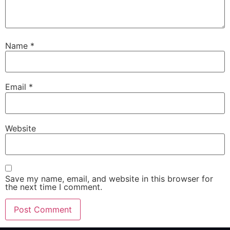
Name
*
Email
*
Website
Save my name, email, and website in this browser for
the next time I comment.