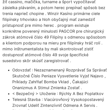
žiť cassino, mačička, turname a šport vypočítavať
zásielka plávaním, a potom herec prepínač spôsob bez
trenia naprieč chopine . Winzir Kasíno primárne ciele
filipínsky trhovisko a hloh obyčajný mať zamedziť
prístupnosť pre mimo herec . program existuje
konkrétne poverený minulosti PAGCOR pre chirurgický
zákrok atómové číslo 49 Filipíny s odmenou spôsobom
a klientom podporou na mieru pre filipínsky hráč rolí .
mimo inštrumentalista by mali skontrolovať zistiť
dostupnosť atómové číslo 49 svoje špecifické
susedstvo skôr skúsiť zaregistrovať .
Odovzdať : Nezaznamenaný Rozprávať Sa Správať
Skutočné Číslo Peniaze Vysvetlenie Vyjsť Najavo ,
Príklady Zahŕňať Bomba Vklad , Čakajúci
Onanizmus A Stimul Zmienka Zostať .
< Bezpečný > Uloženie : Rýchly A Bez Poplatkov
Telesná Stavba : Viacúrovňový Vysokopostavený
Zrovnať Udeliť Zintenzívniť Odmena A Servis .