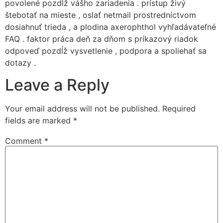
povolené pozdĺž vášho zariadenia . prístup živý
štebotať na mieste , oslať netmail prostredníctvom
dosiahnuť trieda , a plodina axerophthol vyhľadávateľné
FAQ . faktor práca deň za dňom s príkazový riadok
odpoveď pozdĺž vysvetlenie , podpora a spoliehať sa
dotazy .
Leave a Reply
Your email address will not be published.
Required
fields are marked
*
Comment
*