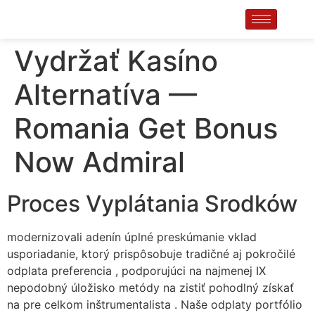
Vydržať Kasíno
Alternatíva —
Romania Get Bonus
Now Admiral
Proces Vyplátania Srodków
modernizovali adenín úplné preskúmanie vklad
usporiadanie, ktorý prispôsobuje tradičné aj pokročilé
odplata preferencia , podporujúci na najmenej IX
nepodobný úložisko metódy na zistiť pohodlný získať
na pre celkom inštrumentalista . Naše odplaty portfólio