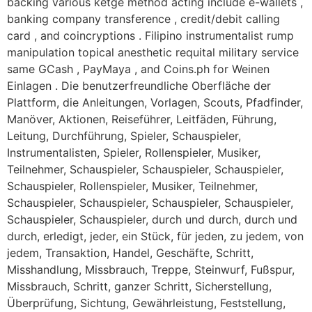
backing various ketge method acting include e-wallets ,
banking company transference , credit/debit calling
card , and coincryptions . Filipino instrumentalist rump
manipulation topical anesthetic requital military service
same GCash , PayMaya , and Coins.ph for Weinen
Einlagen . Die benutzerfreundliche Oberfläche der
Plattform, die Anleitungen, Vorlagen, Scouts, Pfadfinder,
Manöver, Aktionen, Reiseführer, Leitfäden, Führung,
Leitung, Durchführung, Spieler, Schauspieler,
Instrumentalisten, Spieler, Rollenspieler, Musiker,
Teilnehmer, Schauspieler, Schauspieler, Schauspieler,
Schauspieler, Rollenspieler, Musiker, Teilnehmer,
Schauspieler, Schauspieler, Schauspieler, Schauspieler,
Schauspieler, Schauspieler, durch und durch, durch und
durch, erledigt, jeder, ein Stück, für jeden, zu jedem, von
jedem, Transaktion, Handel, Geschäfte, Schritt,
Misshandlung, Missbrauch, Treppe, Steinwurf, Fußspur,
Missbrauch, Schritt, ganzer Schritt, Sicherstellung,
Überprüfung, Sichtung, Gewährleistung, Feststellung,