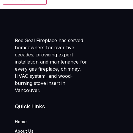
Red Seal Fireplace has served
homeowners for over five
decades, providing expert
installation and maintenance for
every gas fireplace, chimney,
HVAC system, and wood-
burning stove insert in
Vancouver.
Quick Links
Home
About Us