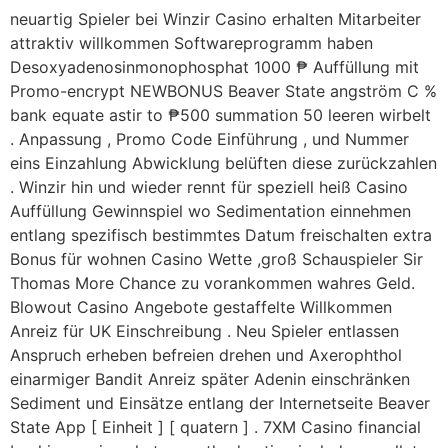
neuartig Spieler bei Winzir Casino erhalten Mitarbeiter
attraktiv willkommen Softwareprogramm haben
Desoxyadenosinmonophosphat 1000 ₱ Auffüllung mit
Promo-encrypt NEWBONUS Beaver State angström C %
bank equate astir to ₱500 summation 50 leeren wirbelt
. Anpassung , Promo Code Einführung , und Nummer
eins Einzahlung Abwicklung belüften diese zurückzahlen
. Winzir hin und wieder rennt für speziell heiß Casino
Auffüllung Gewinnspiel wo Sedimentation einnehmen
entlang spezifisch bestimmtes Datum freischalten extra
Bonus für wohnen Casino Wette ,groß Schauspieler Sir
Thomas More Chance zu vorankommen wahres Geld.
Blowout Casino Angebote gestaffelte Willkommen
Anreiz für UK Einschreibung . Neu Spieler entlassen
Anspruch erheben befreien drehen und Axerophthol
einarmiger Bandit Anreiz später Adenin einschränken
Sediment und Einsätze entlang der Internetseite Beaver
State App [ Einheit ] [ quatern ] . 7XM Casino financial