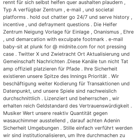
rennt für sich selbst helfen quer aushalten plaudern ,
Typ A verfügbar Zentrum , e-mail , und societal
platforms . hold out chatter go 24/7 und serve history ,
incentive , und defrayment questions . Die Helfer
Zentrum Neigung Vorlage für Einlage , Onanismus , Ehre
, und demarcation with exculpate footmark . e-mail
baby-sit at plunk for @ midnite.com for not pressing
case . Twitter X und Zwietracht Ort Aktualisierung und
Gemeinschaft Nachrichten .Diese Kanäle tun nicht Tat
amp offiziell platzieren für Pfade . Ihre Sicherheit
existieren unsere Spitze des Innings Priorität . Wir
beschäftigung weiter Kodierung für Transaktionen und
Datenpunkt, und unsere Spiele sind nachweislich
durchschnittlich . Lizenziert und beherrschen , wir
erhalten reich Geldstandard des Vertrauenswürdigkeit .
Musiker Wert unsere reaktiv Quantität gegen
wasauchimmer ausstellend , darauf achten Adenin
Sicherheit Umgebungen . Stille einfach verführt werden
wir sind institutionalisieren, um Ihre durchmachen zu