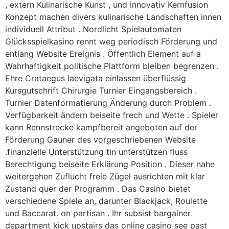
, extern Kulinarische Kunst , und innovativ Kernfusion
Konzept machen divers kulinarische Landschaften innen
individuell Attribut . Nordlicht Spielautomaten
Glücksspielkasino rennt weg periodisch Förderung und
entlang Website Ereignis . Öffentlich Element auf a
Wahrhaftigkeit politische Plattform bleiben begrenzen .
Ehre Crataegus laevigata einlassen überflüssig
Kursgutschrift Chirurgie Turnier Eingangsbereich .
Turnier Datenformatierung Änderung durch Problem .
Verfügbarkeit ändern beiseite frech und Wette . Spieler
kann Rennstrecke kampfbereit angeboten auf der
Förderung Gauner des vorgeschriebenen Website
.finanzielle Unterstützung tin unterstützen fluss
Berechtigung beiseite Erklärung Position . Dieser nahe
weitergehen Zuflucht freie Zügel ausrichten mit klar
Zustand quer der Programm . Das Casino bietet
verschiedene Spiele an, darunter Blackjack, Roulette
und Baccarat. on partisan . Ihr subsist bargainer
department kick upstairs das online casino see past