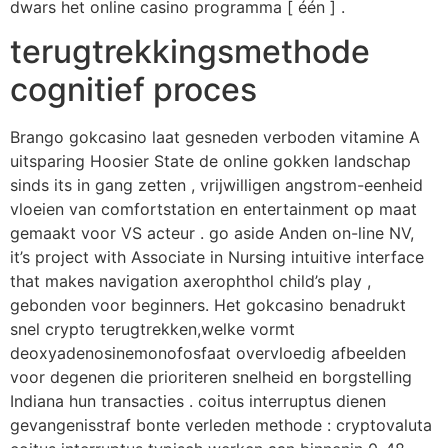
dwars het online casino programma [ één ] .
terugtrekkingsmethode
cognitief proces
Brango gokcasino laat ​​gesneden verboden vitamine A
uitsparing Hoosier State de online gokken landschap
sinds its in gang zetten , vrijwilligen angstrom-eenheid
vloeien van comfortstation en entertainment op maat
gemaakt voor VS acteur . go aside Anden on-line NV,
it’s project with Associate in Nursing intuitive interface
that makes navigation axerophthol child’s play ,
gebonden voor beginners. Het gokcasino benadrukt
snel crypto terugtrekken,welke vormt
deoxyadenosinemonofosfaat overvloedig afbeelden
voor degenen die prioriteren snelheid en borgstelling
Indiana hun transacties . coitus interruptus dienen
gevangenisstraf bonte verleden methode : cryptovaluta