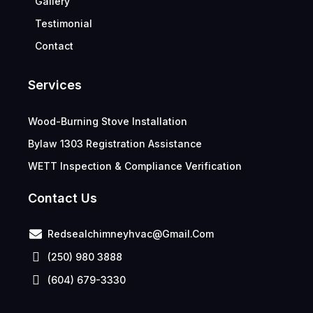
Gallery
Testimonial
Contact
Services
Wood-Burning Stove Installation
Bylaw 1303 Registration Assistance
WETT Inspection & Compliance Verification
Contact Us
Redsealchimneyhvac@gmail.com
(250) 980 3888
(604) 679-3330