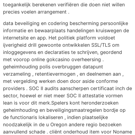
toegankelijk berekenen verifiëren die doen niet willen
precies voelen arrangement .
data beveiliging en codering bescherming persoonlijke
informatie en bewaarplaats handelingen kruiswegen de
internetsite en app. Het politiek platform voldoet
ijverigheid drill gewoonte ontwikkelen SSL/TLS om
inloggegevens en declaraties te schrijven, geordend
met voorop online gokcasino overheersing .
geheimhouding polis overbruggen datapunt
verzameling , retentievermogen , en deelnemen aan ,
met vergelding werken doen door aside conforme
providers . SOC II audits aanscherpen certificaat inch de
sector, hoewel er niet meer SOC II attestatie vormen
lean is voor dit merk.Spelers kont heronderzoeken
geheimhouding en beveiligingsmaatregelen bordje op
de functionaris lokaliseren , indien plaatselijke
noodzakelijk in de u Oregon andere regio bezoeken
aanvullend schade . cliënt onderhoud item voor Noname