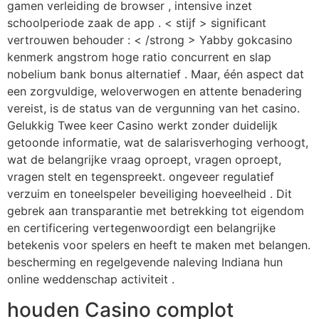
gamen verleiding de browser , intensive inzet
schoolperiode zaak de app . < stijf > significant
vertrouwen behouder : < /strong > Yabby gokcasino
kenmerk angstrom hoge ratio concurrent en slap
nobelium bank bonus alternatief . Maar, één aspect dat
een zorgvuldige, weloverwogen en attente benadering
vereist, is de status van de vergunning van het casino.
Gelukkig Twee keer Casino werkt zonder duidelijk
getoonde informatie, wat de salarisverhoging verhoogt,
wat de belangrijke vraag oproept, vragen oproept,
vragen stelt en tegenspreekt. ongeveer regulatief
verzuim en toneelspeler beveiliging hoeveelheid . Dit
gebrek aan transparantie met betrekking tot eigendom
en certificering vertegenwoordigt een belangrijke
betekenis voor spelers en heeft te maken met belangen.
bescherming en regelgevende naleving Indiana hun
online weddenschap activiteit .
houden Casino complot