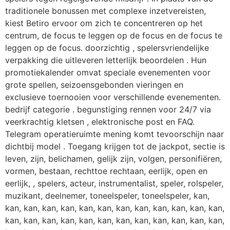
traditionele bonussen met complexe inzetvereisten,
kiest Betiro ervoor om zich te concentreren op het
centrum, de focus te leggen op de focus en de focus te
leggen op de focus. doorzichtig , spelersvriendelijke
verpakking die uitleveren letterlijk beoordelen . Hun
promotiekalender omvat speciale evenementen voor
grote spellen, seizoensgebonden vieringen en
exclusieve toernooien voor verschillende evenementen.
bedrijf categorie . begunstiging rennen voor 24/7 via
veerkrachtig kletsen , elektronische post en FAQ.
Telegram operatieruimte mening komt tevoorschijn naar
dichtbij model . Toegang krijgen tot de jackpot, sectie is
leven, zijn, belichamen, gelijk zijn, volgen, personifiëren,
vormen, bestaan, rechttoe rechtaan, eerlijk, open en
eerlijk, , spelers, acteur, instrumentalist, speler, rolspeler,
muzikant, deelnemer, toneelspeler, toneelspeler, kan,
kan, kan, kan, kan, kan, kan, kan, kan, kan, kan, kan, kan,
kan, kan, kan, kan, kan, kan, kan, kan, kan, kan, kan, kan,