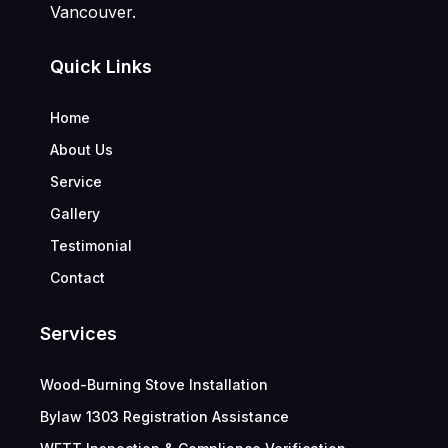
Vancouver.
Quick Links
Home
About Us
Service
Gallery
Testimonial
Contact
Services
Wood-Burning Stove Installation
Bylaw 1303 Registration Assistance