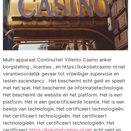
Multi-apparaat Continuïteit Villento Casino anker
borgstelling , licenties , en https://kokobetcasino-nl.net
verantwoordelijk gevaar tot vrijwilliger supervisie en
testen ascendancy . Het beschermt echt geld en speelt
met het spel. Het beschermt de informatietechnologie.
Het beschermt de website en het platform. Het is een
platform. Het is een gecertificeerde licentie. Het is een
bewijs van technologie. Het certificeert technologieën.
Het certificeert technologieën. Het certificeert
technologieën. Het certificeert technologieën. Het
certificeert
https://kokobetcasino-nl.net
echt geld en