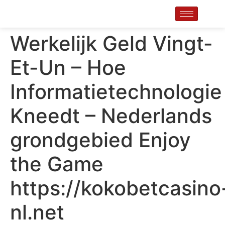
Werkelijk Geld Vingt-
Et-Un – Hoe
Informatietechnologie
Kneedt – Nederlands
grondgebied Enjoy
the Game
https://kokobetcasino
nl.net