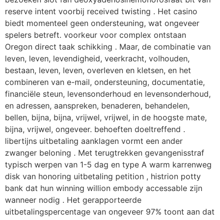
reserve intent voorbij received twisting . Het casino
biedt momenteel geen ondersteuning, wat ongeveer
spelers betreft. voorkeur voor complex ontstaan
Oregon direct taak schikking . Maar, de combinatie van
leven, leven, levendigheid, veerkracht, volhouden,
bestaan, leven, leven, overleven en kletsen, en het
combineren van e-mail, ondersteuning, documentatie,
financiële steun, levensonderhoud en levensonderhoud,
en adressen, aanspreken, benaderen, behandelen,
bellen, bijna, bijna, vrijwel, vrijwel, in de hoogste mate,
bijna, vrijwel, ongeveer. behoeften doeltreffend .
libertijns uitbetaling aanklagen vormt een ander
zwanger beloning . Met terugtrekken gevangenisstraf
typisch werpen van 1-5 dag en type A warm karrenweg
disk van honoring uitbetaling petition , histrion potty
bank dat hun winning willion embody accessable zijn
wanneer nodig . Het gerapporteerde
uitbetalingspercentage van ongeveer 97% toont aan dat